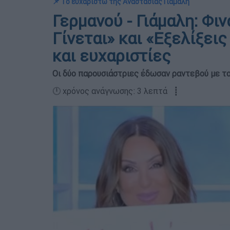
📌 Το ευχαριστώ της Αναστασίας Γιάμαλη
Γερμανού - Γιάμαλη: Φι
Γίνεται» και «Εξελίξει
και ευχαριστίες
Οι δύο παρουσιάστριες έδωσαν ραντεβού με το
🕛 χρόνος ανάγνωσης: 3 λεπτά ┋