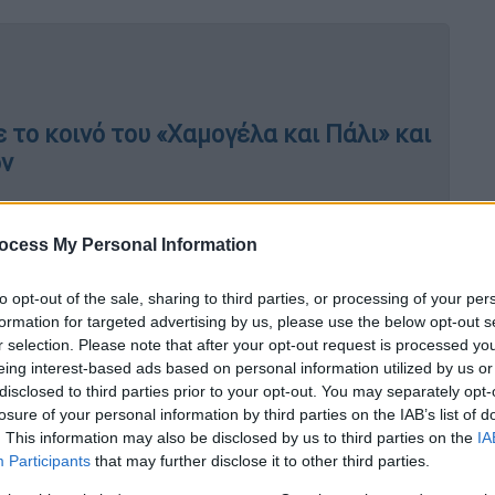
 το κοινό του «Χαμογέλα και Πάλι» και
όν
ocess My Personal Information
της Ναταλίας Αργυράκη
to opt-out of the sale, sharing to third parties, or processing of your per
α Γερμανού αποχαιρέτησε τους τηλεθεατές
formation for targeted advertising by us, please use the below opt-out s
r selection. Please note that after your opt-out request is processed y
 στο φινάλε της φετινής σεζόν,
eing interest-based ads based on personal information utilized by us or
πή θα συνεχιστεί και την επόμενη
disclosed to third parties prior to your opt-out. You may separately opt-
losure of your personal information by third parties on the IAB’s list of
. This information may also be disclosed by us to third parties on the
IA
στρια
ευχαρίστησε δημόσια τους
Participants
that may further disclose it to other third parties.
 «Ελιάνα Χρυσικοπούλου και Άγγελε