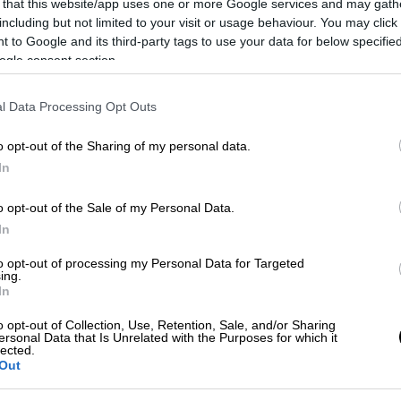
 that this website/app uses one or more Google services and may gath
δοκιών μου. Σας ευχαριστώ θερμά για την
including but not limited to your visit or usage behaviour. You may click 
ιώτη, χωρίς εσένα δεν μπορώ να υπάρξω.
 to Google and its third-party tags to use your data for below specifi
ός μου, τα πάντα μου
», είπε συγκινημένη για
ogle consent section.
l Data Processing Opt Outs
o opt-out of the Sharing of my personal data.
In
o opt-out of the Sale of my Personal Data.
In
to opt-out of processing my Personal Data for Targeted
ing.
In
o opt-out of Collection, Use, Retention, Sale, and/or Sharing
ersonal Data that Is Unrelated with the Purposes for which it
lected.
Out