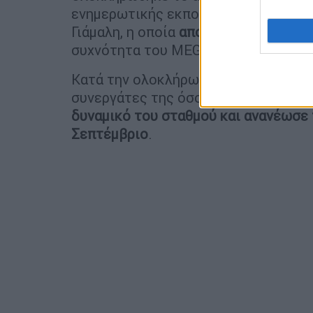
ενημερωτικής εκπομπής «Εξελίξεις τ
Γιάμαλη, η οποία
αποχαιρέτησε συγκιν
συχνότητα του MEGA.
Κατά την ολοκλήρωση της εκπομπής,
συνεργάτες της όσο και τους τηλεθε
δυναμικό του σταθμού και ανανέωσε τ
Σεπτέμβριο
.