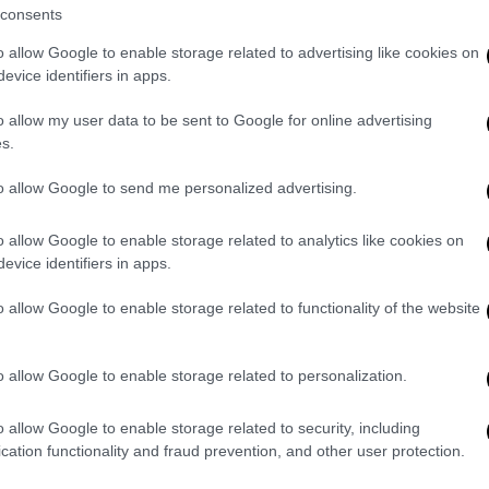
consents
o allow Google to enable storage related to advertising like cookies on
evice identifiers in apps.
o allow my user data to be sent to Google for online advertising
 ο αποχαιρετισμός της Ναταλίας Αργυράκη,
s.
ερα από πέντε χρόνια συνεργασίας. «
Σε
to allow Google to send me personalized advertising.
ην ποιότητά σου, την αισθητική σου, τη
ρισες υπέροχες συνεντεύξεις
», ανέφερε η
o allow Google to enable storage related to analytics like cookies on
αποδίδει τη συγκίνηση: «
Φεύγω με δάκρυα
evice identifiers in apps.
ιας ευγνωμοσύνης
».
o allow Google to enable storage related to functionality of the website
φινάλε της σεζόν στέλνοντας μήνυμα στους
ροχο καλοκαίρι. Να αγαπάτε τους εαυτούς
o allow Google to enable storage related to personalization.
 ευγνώμων. Ραντεβού τον Σεπτέμβριο
».
ας Γιάμαλη
o allow Google to enable storage related to security, including
cation functionality and fraud prevention, and other user protection.
κής, 6 Ιουλίου 2025, ο φετινός κύκλος της