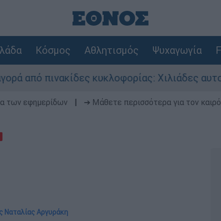
λάδα
Κόσμος
Αθλητισμός
Ψυχαγωγία
F
 πινακίδες κυκλοφορίας: Χιλιάδες αυτοκίνητα π
δα των εφημερίδων
|
➔ Μάθετε περισσότερα για τον καιρό
ης Ναταλίας Αργυράκη