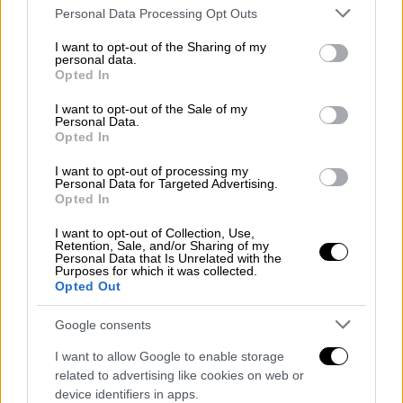
Please note that this website/app uses one or more Google
Personal Data Processing Opt Outs
Τηλεόραση
|
29.09.2025 10:27
services and may gather and store information including but
not limited to your visit or usage behaviour. You may click to
I want to opt-out of the Sharing of my
Ναταλία Γερμανού για Πάνο Ρούτσι:
personal data.
grant or deny consent to Google and its third-party tags to
«Είναι υπεράνθρωπος - Μπροστά του
Opted In
use your data for below specified purposes in below Google
στεκόμαστε προσοχή»
consent section.
I want to opt-out of the Sale of my
Personal Data.
«Αυτός ο άνθρωπος πραγματικά βιώνει ένα
Opted In
πρωτοφανές κύμα αλληλεγγύης από τον
κόσμο, κάτι που είναι μοναδικό και
I want to opt-out of processing my
Personal Data for Targeted Advertising.
εξαιρετικό», ανέφερε η παρουσιάστρια
Opted In
I want to opt-out of Collection, Use,
Retention, Sale, and/or Sharing of my
Personal Data that Is Unrelated with the
Purposes for which it was collected.
Opted Out
Google consents
I want to allow Google to enable storage
related to advertising like cookies on web or
device identifiers in apps.