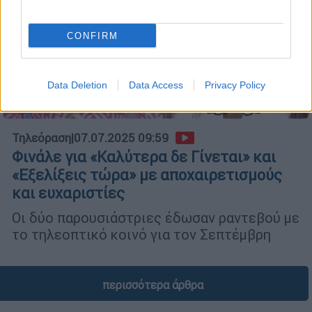
CONFIRM
Data Deletion
Data Access
Privacy Policy
Τηλεόραση
|
07.07.2025 09:59
Φινάλε για «Καλύτερα δε Γίνεται» και
«Εξελίξεις τώρα» με αποχαιρετισμούς
και ευχαριστίες
Οι δύο παρουσιάστριες έδωσαν ραντεβού με
το τηλεοπτικό κοινό για τον Σεπτέμβρη
περισσότερα άρθρα