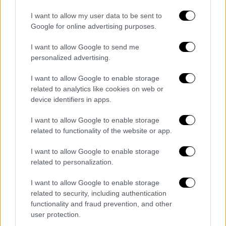
I want to allow my user data to be sent to
Google for online advertising purposes.
I want to allow Google to send me
personalized advertising.
Τηλεόραση
|
27.09.2025 15:25
I want to allow Google to enable storage
Πρεμιέρα για όγδοη σερί χρονιά για τη
related to analytics like cookies on web or
Ναταλία Γερμανού στο «Καλύτερα δε
device identifiers in apps.
Γίνεται»
I want to allow Google to enable storage
Η γνωστή παρουσιάστρια υποδέχτηκε τους
related to functionality of the website or app.
τηλεθεατές με ένα μεγάλο χαμόγελο
I want to allow Google to enable storage
related to personalization.
I want to allow Google to enable storage
related to security, including authentication
functionality and fraud prevention, and other
user protection.