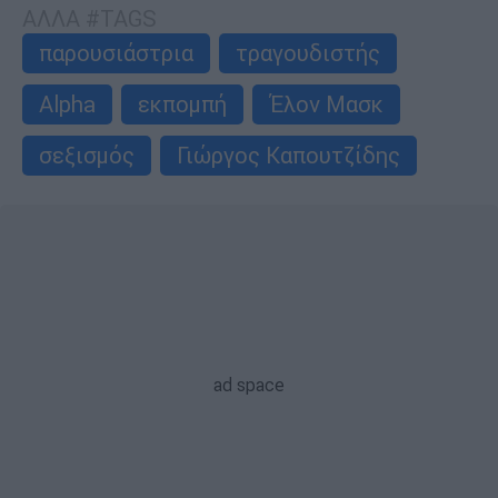
ΑΛΛΑ #TAGS
παρουσιάστρια
τραγουδιστής
Alpha
εκπομπή
Έλον Μασκ
σεξισμός
Γιώργος Καπουτζίδης