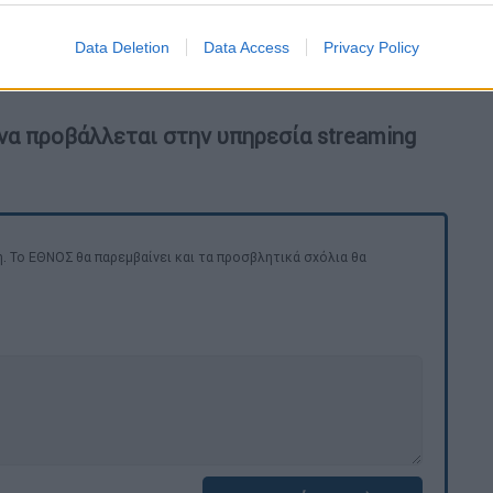
υ Λονδίνου τον επόμενο χρόνο
. Το BBC
ι ο Σπέισι έχει αρνηθεί επίσημα δύο από
Data Deletion
Data Access
Privacy Policy
λά δεν έχει ακόμη καταθέσει υπεράσπιση
 να προβάλλεται στην υπηρεσία streaming
. Το ΕΘΝΟΣ θα παρεμβαίνει και τα προσβλητικά σχόλια θα