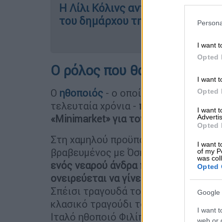
Η Λίλι Κόλινς αντιδρά στη διαμ
του δημάρχου της Ρώμης για το «
Persona
I want t
Opted 
Ο ρόλος που θα ενσαρκώσε
I want t
Ο
ηθοποιός
- ο οποίος προσπαθεί να
Opted 
τελευταία χρόνια -
πρόκειται να πρω
I want 
«Minimarket» για τον κρατικό ραδιοτ
Advertis
Opted 
Στη χαμηλού προϋπολογισμού σειρά, 
I want t
βραβευμένος με Όσκαρ υ
ποδύεται το
of my P
was col
ενός νεαρού άνδρα που εργάζεται σε
Opted 
ονειρεύεται να γίνει τηλεοπτικός στ
Σπέισι τραγουδά το «You've Got a Fri
Google 
κλασικό τραγούδι του Φρανκ Σινάτρα «
I want t
Ιταλό ηθοποιό Φιλίπο Λαγκανά, ο οπ
web or d