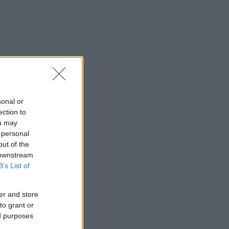
sonal or
ection to
ou may
 personal
out of the
 downstream
B’s List of
er and store
to grant or
ed purposes