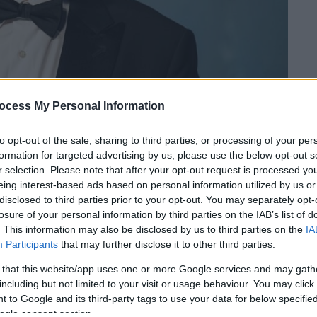
ocess My Personal Information
to opt-out of the sale, sharing to third parties, or processing of your per
formation for targeted advertising by us, please use the below opt-out s
 το ΕΘΝΟΣ στη Google
r selection. Please note that after your opt-out request is processed y
eing interest-based ads based on personal information utilized by us or
ται να επιστρέψει στη μικρή οθόνη
για
disclosed to third parties prior to your opt-out. You may separately opt-
losure of your personal information by third parties on the IAB’s list of
από τη σειρά «House of Cards» του Netflix
. This information may also be disclosed by us to third parties on the
IA
ξουαλική παρενόχληση.
Participants
that may further disclose it to other third parties.
 that this website/app uses one or more Google services and may gath
including but not limited to your visit or usage behaviour. You may click 
 to Google and its third-party tags to use your data for below specifi
ogle consent section.