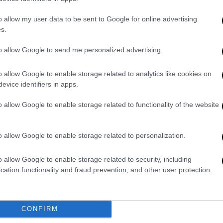
o allow my user data to be sent to Google for online advertising
rst Time Since 'House of Cards' With
s.
t'
https://t.co/fkRfD5YA1d
to allow Google to send me personalized advertising.
, 2025
o allow Google to enable storage related to analytics like cookies on
evice identifiers in apps.
ποδύεται την «καλλιτεχνική συνείδηση και
ο, με τη σχέση τους να βασίζεται κυρίως
o allow Google to enable storage related to functionality of the website
αι αμοιβαία πειράγματα»
. Η σειρά
 ανθρώπου που έχει βρεθεί στα πιο
o allow Google to enable storage related to personalization.
εοπτικά] πλατό του κόσμου» όσο και «την
ητοποιεί ότι έχει έναν βραβευμένο με
o allow Google to enable storage related to security, including
cation functionality and fraud prevention, and other user protection.
ς κατηγορίες σεξουαλικής επίθεσης σε
δίκη στο Ηνωμένο Βασίλειο το 2023,
είναι
CONFIRM
ίες για σεξουαλική επίθεση που θα