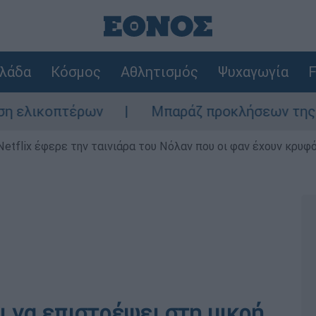
λάδα
Κόσμος
Αθλητισμός
Ψυχαγωγία
F
κοπτέρων
Μπαράζ προκλήσεων της Άγκυρας 
Netflix έφερε την ταινιάρα του Νόλαν που οι φαν έχουν κρυφό
ι να επιστρέψει στη μικρή