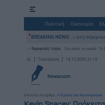
Πολιτική
Οικονομία
Ελ
αμίγο που έχασε τη ζωή του στη σύγκρουση ελι
BREAKING NEWS:
δημοφιλές τώρα:
Σου καίει το μυαλό: Το 
┋
Τηλεόραση
┋
18.12.2025 21:15
Newsroom
Ενότητες στο άρθρο:
📌 Ο ρόλος που θα ενσαρκώσει
Kevin Spacey: Πρόκειτα