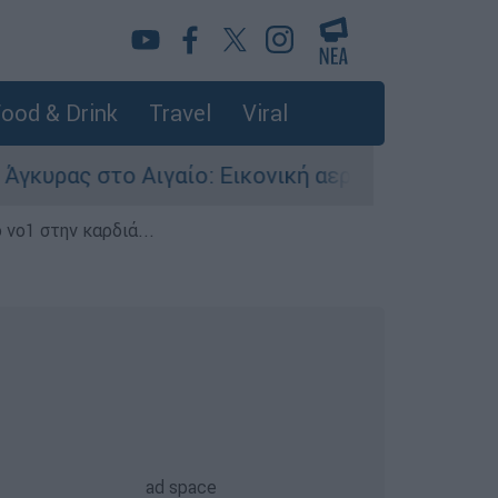
ood & Drink
Travel
Viral
στο Αιγαίο: Εικονική αερομαχία ανάμεσα σε ελλ
 νο1 στην καρδιά...