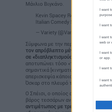
Μάνλιο Βιγκάνο.
I want t
Kevin Spacey Returns to TV for Fi
purpose
Italian Comedy Series 'Minimarke
I want 
— Variety (@Variety)
December 18
I want t
web or d
Σύμφωνα με την περίληψη, ο Σπέισι
υ
τον απρόβλεπτο μέντορα» του Βιγκάν
I want t
σε «διαπληκτισμούς, παρεξηγήσεις κ
or app.
αποτυπώνει τόσο «την εμπειρία ενός
I want t
σημαντικά [κινηματογραφικά και τηλ
απερισκεψία κάποιου που δεν συνειδ
I want t
Όσκαρ στο πλευρό του».
authenti
Ο Σπέισι, ο οποίος αθωώθηκε για τι
βάρος τεσσάρων ανδρών σε ποινική 
αντιμέτωπος με τρεις ακόμη κατηγορ