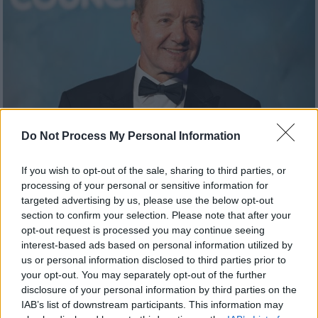
Do Not Process My Personal Information
If you wish to opt-out of the sale, sharing to third parties, or
Lifestyle
|
20.11.2025 11:05
processing of your personal or sensitive information for
«Είμαι άστεγος τα τελευταία χρόνια» Ο
targeted advertising by us, please use the below opt-out
Κέβιν Σπέισι μετά την εκ βάθρων
section to confirm your selection. Please note that after your
opt-out request is processed you may continue seeing
ανατροπή στη ζωή του μετά το
interest-based ads based on personal information utilized by
σκάνδαλο
us or personal information disclosed to third parties prior to
your opt-out. You may separately opt-out of the further
Ο ηθοποιός βιώνει μια διαφορετική
disclosure of your personal information by third parties on the
καθημερινότητα μετά τις κατηγορίες για
IAB’s list of downstream participants. This information may
σεξουαλική παρενόχληση