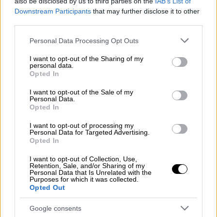
also be disclosed by us to third parties on the
IAB’s List of
Downstream Participants
that may further disclose it to other
third parties.
Please note that this website/app uses one or more Google
Personal Data Processing Opt Outs
services and may gather and store information including but
not limited to your visit or usage behaviour. You may click to
I want to opt-out of the Sharing of my
personal data.
grant or deny consent to Google and its third-party tags to
Opted In
use your data for below specified purposes in below Google
consent section.
I want to opt-out of the Sale of my
Personal Data.
Opted In
I want to opt-out of processing my
Personal Data for Targeted Advertising.
Opted In
I want to opt-out of Collection, Use,
Retention, Sale, and/or Sharing of my
Personal Data that Is Unrelated with the
Lifestyle
|
04.08.2025 12:58
Purposes for which it was collected.
Ο Κέβιν Σπέισι ετοιμάζει την
Opted Out
καλλιτεχνική επιστροφή του μέσα από
Google consents
μία συναυλία στην Κύπρο