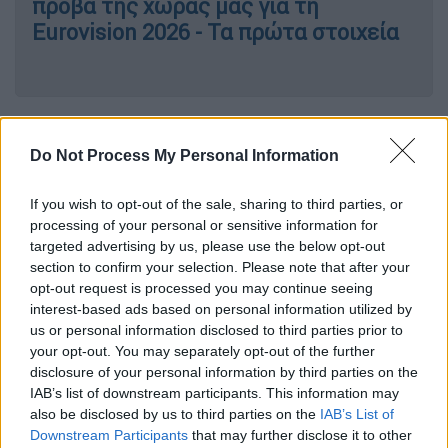
πρόβα της χώρας μας για τη
Eurovision 2026 - Τα πρώτα στοιχεία
Τα πρώτα στοιχεία
Do Not Process My Personal Information
Ο
Akylas
ανέβηκε για πρώτη φορά στη σκηνή
της Βιέννης και η ελληνική αποστολή με
If you wish to opt-out of the sale, sharing to third parties, or
αρχηγό τον
Φωκά Ευαγγελινό
είδαν όσα όλα
processing of your personal or sensitive information for
targeted advertising by us, please use the below opt-out
ετοιμάζουν τους τελευταίους μήνες να
section to confirm your selection. Please note that after your
παίρνουν «σάρκα και οστά». Η πρόβα είχε
opt-out request is processed you may continue seeing
διάρκεια 30 λεπτά
και μπόρεσε να
interest-based ads based on personal information utilized by
αποτελέσει ένα δείγμα των όσων
us or personal information disclosed to third parties prior to
ετοιμάζουν ο έμπειρος σκηνοθέτης αλλά και
your opt-out. You may separately opt-out of the further
disclosure of your personal information by third parties on the
όλη η ομάδα.
IAB’s list of downstream participants. This information may
also be disclosed by us to third parties on the
IAB’s List of
Όπως αναφέρει η περιγραφή του επίσημου
Downstream Participants
that may further disclose it to other