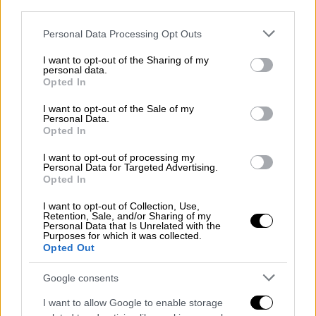
λογαριασμού της Eurovision στο Reddit:
third parties.
«
Είναι αυτή η πραγματική ζωή; Μόλις μας
Please note that this website/app uses one or more Google
Personal Data Processing Opt Outs
μετέφεραν μέσα σε ένα βιντεοπαιχνίδι. Και
services and may gather and store information including but
πραγματικά κερδίζουμε
.
not limited to your visit or usage behaviour. You may click to
I want to opt-out of the Sharing of my
personal data.
grant or deny consent to Google and its third-party tags to
Opted In
Ο Akylas μεταφέρει τον Διαγωνισμό
use your data for below specified purposes in below Google
Τραγουδιού της Eurovision από τα Arcade
consent section.
I want to opt-out of the Sale of my
Personal Data.
στα arcade παιχνίδια! Αυτό το παιχνίδι
Opted In
δημιουργεί πολλαπλές ψευδαισθήσεις για
τον θεατή και, σε αυτό, ο Akylas
θέλει να σας
I want to opt-out of processing my
Personal Data for Targeted Advertising.
συστήσει μερικούς νέους χαρακτήρες
. Αλλά
Opted In
θα τον αφήσουμε να σας πει περισσότερα γι'
I want to opt-out of Collection, Use,
αυτούς την Τρίτη 12 Μαΐου...
Retention, Sale, and/or Sharing of my
Personal Data that Is Unrelated with the
Purposes for which it was collected.
Ο Έλληνας ήρωάς μας Akylas
Opted Out
μεταμορφώνεται σε τίγρη στη σκηνή της
Wiener Stadthalle. Όχι μόνο
επειδή είναι
Google consents
ντυμένος κομψά με μια πορτοκαλί και μαύρη
I want to allow Google to enable storage