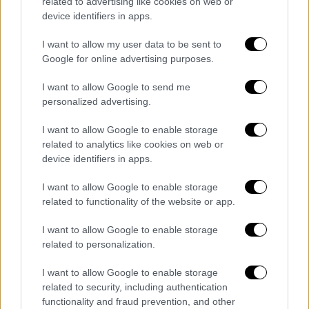
παλέτα
. Οι γούνινες μπότες είναι έξω σε
related to advertising like cookies on web or
ισχύ, όπως και το χαριτωμένο καπέλο
device identifiers in apps.
γατούλας με τα μικρά αυτιά. Κανένα πάρτι
I want to allow my user data to be sent to
μεταμφιεσμένων της Eurovision δεν θα γίνει
Google for online advertising purposes.
χωρίς μια. Και το Ferto είναι σίγουρο ότι θα
I want to allow Google to send me
είναι ένα βασικό στοιχείο στην πίστα χορού
personalized advertising.
σε αυτά τα πάρτι
για τουλάχιστον άλλα 70
χρόνια
.
I want to allow Google to enable storage
related to analytics like cookies on web or
Ακριβώς τη στιγμή που το κοινό νομίζει ότι
device identifiers in apps.
γνωρίζει τον Akylas,
όλα αλλάζουν
.
I want to allow Google to enable storage
Σταματάει, βγάζει τα funky γυαλιά του,
related to functionality of the website or app.
βγαίνει από τον χαρακτήρα και
απευθύνεται
στη μητέρα του σε μια συναισθηματική
I want to allow Google to enable storage
επίδειξη. Οι μαμάδες παντού θα το
related to personalization.
λατρέψουν. Και οι μπαμπάδες επίσης»
.
I want to allow Google to enable storage
related to security, including authentication
Η δεύτερη πρόβα για τη χώρα μας έχει
functionality and fraud prevention, and other