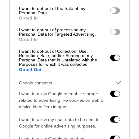
use your data for below specified purposes in below Google
consent section.
I want to opt-out of the Sale of my
Απόψε, η
Έλενα Χριστοπούλου
έρχεται με
Personal Data.
παρεϊστική διάθεση ….Κυριακάτικα και
Opted In
μιλάει για όλα όσα άλλαξε στη ζωή της τα
I want to opt-out of processing my
τελευταία χρόνια. Γιατί κουράστηκε με τα
Personal Data for Targeted Advertising.
Opted In
social media
κι έχει κάνει unfollow πολύ
κόσμο; Ποια τηλεοπτική πρόταση έχει
I want to opt-out of Collection, Use,
Retention, Sale, and/or Sharing of my
αρνηθεί στο παρελθόν και μετάνιωσε γι’
Personal Data that Is Unrelated with the
Purposes for which it was collected.
αυτό; Επίσης γιατί δεν θα έκανε ποτέ
Opted Out
δεύτερο γάμο; Τι γεύση της έχουν αφήσει οι
τηλεοπτικές της συνεργασίες;
Google consents
I want to allow Google to enable storage
related to advertising like cookies on web or
device identifiers in apps.
I want to allow my user data to be sent to
Google for online advertising purposes.
I want to allow Google to send me