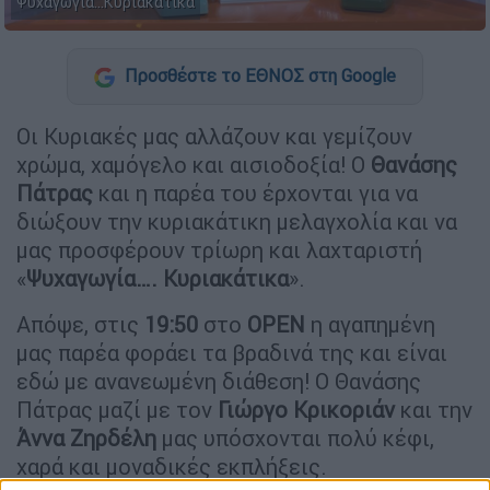
Ψυχαγωγία...Κυριακάτικα
Προσθέστε το ΕΘΝΟΣ στη Google
Οι Κυριακές μας αλλάζουν και γεμίζουν
χρώμα, χαμόγελο και αισιοδοξία! Ο
Θανάσης
Πάτρας
και η παρέα του έρχονται για να
διώξουν την κυριακάτικη μελαγχολία και να
μας προσφέρουν τρίωρη και λαχταριστή
«
Ψυχαγωγία…. Κυριακάτικα
».
Απόψε, στις
19:50
στο
OPEN
η αγαπημένη
μας παρέα φοράει τα βραδινά της και είναι
εδώ με ανανεωμένη διάθεση! Ο Θανάσης
Πάτρας μαζί με τον
Γιώργο Κρικοριάν
και την
Άννα Ζηρδέλη
μας υπόσχονται πολύ κέφι,
χαρά και μοναδικές εκπλήξεις.