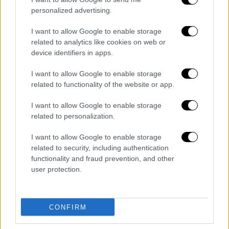
personalized advertising.
I want to allow Google to enable storage
related to analytics like cookies on web or
device identifiers in apps.
Στη συνέχεια, η
Μαίρη Αργυριάδου
έρχεται
με το μπρίο της και αναστατώνει την παρέα
I want to allow Google to enable storage
του Θανάση . Γιατί θεωρεί ότι αυτή είναι μία
related to functionality of the website or app.
από τις καλύτερές της χρονιές; Τι
I want to allow Google to enable storage
απολαμβάνει περισσότερο στη συμμετοχή
related to personalization.
της στο J2us; Είναι δεκτική στο φλερτ ή την
φοβούνται οι άντρες;
I want to allow Google to enable storage
related to security, including authentication
Τέλος, ποια viral τραγουδίστρια θα κάνει την
functionality and fraud prevention, and other
user protection.
εμφάνισή της στο στούντιο; Η διάθεση
αλλάζει, ο ρυθμός ανεβαίνει, το άγχος της
καθημερινότητας κάνει για λίγο στην άκρη…
CONFIRM
γιατί είναι ώρα για χαμόγελα, είναι ώρα για
ανεμελιά, είναι ώρα για «Ψυχαγωγία...