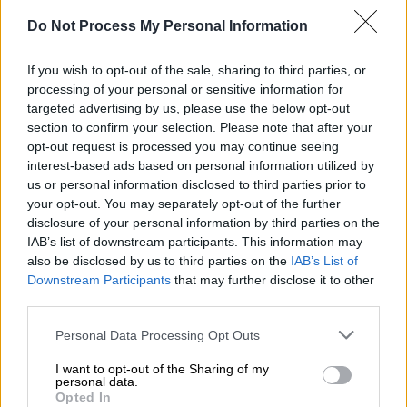
Do Not Process My Personal Information
ΔΙΑΒΑΣΤΕ ΕΠΙΣΗΣ
If you wish to opt-out of the sale, sharing to third parties, or
Τηλεόραση
|
10.05.2026 15:30
processing of your personal or sensitive information for
J2US: Ξέφρενο πάρτι, λαμπεροί
targeted advertising by us, please use the below opt-out
καλεσμένοι και αγωνία στα ύψη για
section to confirm your selection. Please note that after your
την τελευταία αποχώρηση πριν από
opt-out request is processed you may continue seeing
τον ημιτελικό
interest-based ads based on personal information utilized by
us or personal information disclosed to third parties prior to
your opt-out. You may separately opt-out of the further
disclosure of your personal information by third parties on the
IAB’s list of downstream participants. This information may
Και φυσικά, δεν είναι μόνοι! Μαζί με την
also be disclosed by us to third parties on the
IAB’s List of
πάντα ενημερωμένη
Ναταλία
Downstream Participants
that may further disclose it to other
third parties.
Ανδρικοπούλου
, ρίχνουν φως στα
παρασκήνια της τηλεόρασης, ενώ δεν
Please note that this website/app uses one or more Google
Personal Data Processing Opt Outs
λείπουν τα παιχνίδια, οι ανατροπές και οι
services and may gather and store information including but
not limited to your visit or usage behaviour. You may click to
I want to opt-out of the Sharing of my
αυθόρμητες στιγμές που κάνουν κάθε
personal data.
grant or deny consent to Google and its third-party tags to
εκπομπή μοναδική!
Opted In