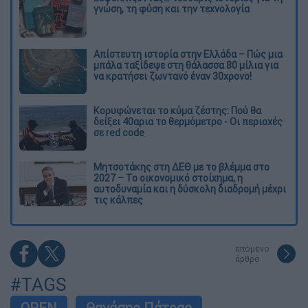
γνώση, τη φύση και την τεχνολογία
Απίστευτη ιστορία στην Ελλάδα – Πώς μια
μπάλα ταξίδεψε στη θάλασσα 80 μίλια για
να κρατήσει ζωντανό έναν 30χρονο!
Κορυφώνεται το κύμα ζέστης: Πού θα
δείξει 40αρια το θερμόμετρο - Οι περιοχές
σε red code
Μητσοτάκης στη ΔΕΘ με το βλέμμα στο
2027 – Το οικονομικό στοίχημα, η
αυτοδυναμία και η δύσκολη διαδρομή μέχρι
τις κάλπες
επόμενο
άρθρο
#TAGS
OPEN
Θανάσης Πάτρας