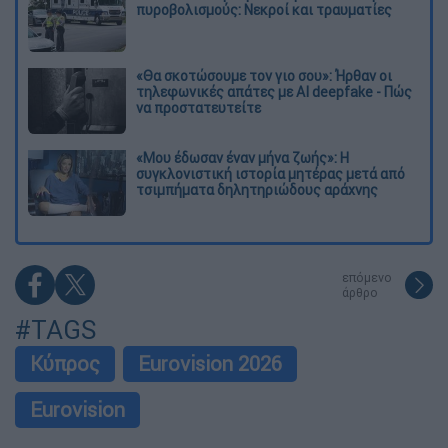
πυροβολισμούς: Νεκροί και τραυματίες
«Θα σκοτώσουμε τον γιο σου»: Ήρθαν οι
τηλεφωνικές απάτες με AI deepfake - Πώς
να προστατευτείτε
«Μου έδωσαν έναν μήνα ζωής»: Η
συγκλονιστική ιστορία μητέρας μετά από
τσιμπήματα δηλητηριώδους αράχνης
επόμενο
άρθρο
#TAGS
Κύπρος
Eurovision 2026
Eurovision