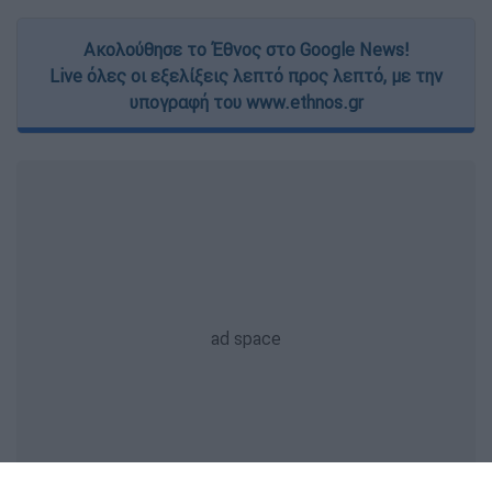
Ακολούθησε το Έθνος στο Google News!
Live όλες οι εξελίξεις λεπτό προς λεπτό, με την
υπογραφή του www.ethnos.gr