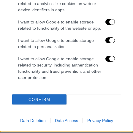
η οποία σύμφωνα με τις εκτιμήσεις κινείται
related to analytics like cookies on web or
περίπου στην 9η θέση των προγνωστικών
device identifiers in apps.
για πρόκριση
. Αυτό σημαίνει πως η μάχη για
I want to allow Google to enable storage
το εισιτήριο του τελικού αναμένεται να
related to functionality of the website or app.
είναι οριακή για τη συμμετοχή της Κύπρος,
με το televoting να αναμένεται να παίξει
I want to allow Google to enable storage
related to personalization.
καθοριστικό ρόλο.
I want to allow Google to enable storage
Υπενθυμίζεται ότι ο μεγάλος τελικός του
related to security, including authentication
Σαββάτου
θα διεξαχθεί με τη συμμετοχή 25
functionality and fraud prevention, and other
φιναλίστ, ανάμεσα στους οποίους θα
user protection.
βρίσκεται και η Ελλάδα
με τον Akyla και το
«FERTO».
CONFIRM
Ακολουθήστε το ethnos.gr σε όλα τα social
media
για να μη χάσετε ούτε λεπτό από όσα
θα συμβαίνουν backstage, αλλά και για να
Data Deletion
Data Access
Privacy Policy
ενημερώνεστε πρώτοι για κάθε εξέλιξη