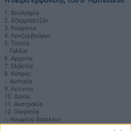
Η σειρά εμφάνισης του Β΄ Ημιτελικού
1. Βουλγαρία
2. Αζερμπαϊτζάν
3. Ρουμανία
4. Λουξεμβούργο
5. Τσεχία
-. Γαλλία
6. Αρμενία
7. Ελβετία
8. Κύπρος
-. Αυστρία
9. Λετονία
10. Δανία
11. Αυστραλία
12. Ουκρανία
-. Ηνωμένο Βασίλειο
13. Αλβανία