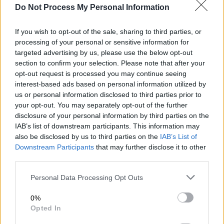
14. Μάλτα
Do Not Process My Personal Information
15. Νορβηγία
If you wish to opt-out of the sale, sharing to third parties, or
Σημειώνεται ότι οι
Γαλλία, Αυστρία και
processing of your personal or sensitive information for
Ηνωμένο Βασίλειο εμφανίζονται κανονικά
targeted advertising by us, please use the below opt-out
section to confirm your selection. Please note that after your
στη βραδιά, ωστόσο έχουν ήδη προκριθεί
opt-out request is processed you may continue seeing
απευθείας
στον μεγάλο τελικό.
interest-based ads based on personal information utilized by
us or personal information disclosed to third parties prior to
Οι χώρες που φαίνεται να
your opt-out. You may separately opt-out of the further
«κλειδώνουν» την πρόκριση
disclosure of your personal information by third parties on the
IAB’s list of downstream participants. This information may
Σύμφωνα με τις προβλέψεις και τις
also be disclosed by us to third parties on the
IAB’s List of
αποδόσεις του Eurovisionworld, η
Δανία, η
Downstream Participants
that may further disclose it to other
third parties.
Αυστραλία, η Ουκρανία και η Ρουμανία
φαίνεται πως έχουν εξαιρετικά μεγάλες
Please note that this website/app uses one or more Google
Personal Data Processing Opt Outs
πιθανότητες να εξασφαλίσουν άνετα την
services and may gather and store information including but
not limited to your visit or usage behaviour. You may click to
0%
παρουσία τους στον τελικό του Σαββάτου.
grant or deny consent to Google and its third-party tags to
Opted In
use your data for below specified purposes in below Google
Από εκεί και πέρα,
η Βουλγαρία, η Μάλτα, η