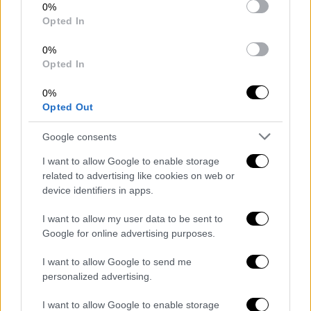
consent section.
0%
Τσεχία και η Αλβανία ακολουθούν επίσης με
Opted In
πολύ υψηλές πιθανότητες πρόκρισης
, χωρίς
ωστόσο να θεωρούνται απόλυτα ασφαλείς.
0%
Opted In
0%
Opted Out
Google consents
I want to allow Google to enable storage
related to advertising like cookies on web or
device identifiers in apps.
I want to allow my user data to be sent to
Eurovision 2026 - Στοιχήματα
Google for online advertising purposes.
I want to allow Google to send me
personalized advertising.
Οι υπόλοιπες θέσεις μοιάζουν ιδιαίτερα
αμφίρροπες και
εκεί βρίσκεται και η Κύπρος,
I want to allow Google to enable storage