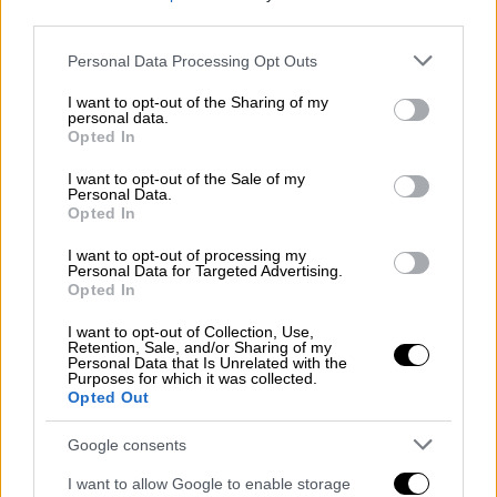
2026 - Η εμφάνιση της Κύπρου και οι
third parties.
χώρες που φαίνεται να προκρίνονται
Please note that this website/app uses one or more Google
Personal Data Processing Opt Outs
services and may gather and store information including but
not limited to your visit or usage behaviour. You may click to
I want to opt-out of the Sharing of my
personal data.
grant or deny consent to Google and its third-party tags to
Opted In
Η μίνι ταινία
use your data for below specified purposes in below Google
consent section.
I want to opt-out of the Sale of my
Το μουσικό ντοκιμαντέρ «Ferto Promo Tour
Personal Data.
Opted In
– The Movie», που
θα μεταδοθεί το Σάββατο
16 Μαΐου 2026, στις 20:00 από την ΕΡΤ1
,
I want to opt-out of processing my
Personal Data for Targeted Advertising.
παρουσιάζει για πρώτη φορά ολόκληρη την
Opted In
πορεία του ευρωπαϊκού promo tour που
I want to opt-out of Collection, Use,
προηγήθηκε της εμφάνισής του στη σκηνή
Retention, Sale, and/or Sharing of my
της Eurovision, με την κάμερα να τον
Personal Data that Is Unrelated with the
Purposes for which it was collected.
ακολουθεί παντού και να αποτυπώνει κάθε
Opted Out
στιγμή.
Google consents
I want to allow Google to enable storage