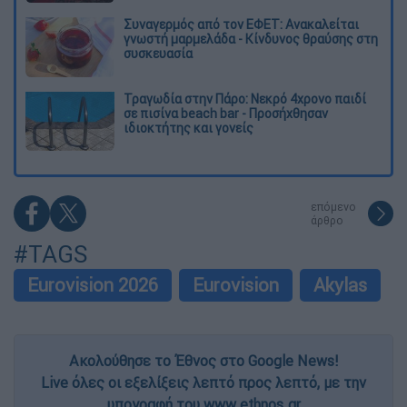
Συναγερμός από τον ΕΦΕΤ: Ανακαλείται
γνωστή μαρμελάδα - Κίνδυνος θραύσης στη
συσκευασία
Τραγωδία στην Πάρο: Νεκρό 4χρονο παιδί
σε πισίνα beach bar - Προσήχθησαν
ιδιοκτήτης και γονείς
επόμενο
άρθρο
#TAGS
Eurovision 2026
Eurovision
Akylas
Ακολούθησε το Έθνος στο Google News!
Live όλες οι εξελίξεις λεπτό προς λεπτό, με την
υπογραφή του www.ethnos.gr