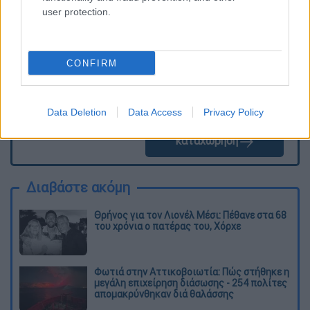
user protection.
CONFIRM
Data Deletion
Data Access
Privacy Policy
καταχώρηση
Διαβάστε ακόμη
Θρήνος για τον Λιονέλ Μέσι: Πέθανε στα 68
του χρόνια ο πατέρας του, Χόρχε
Φωτιά στην Αττικοβοιωτία: Πώς στήθηκε η
μεγάλη επιχείρηση διάσωσης - 254 πολίτες
απομακρύνθηκαν διά θαλάσσης