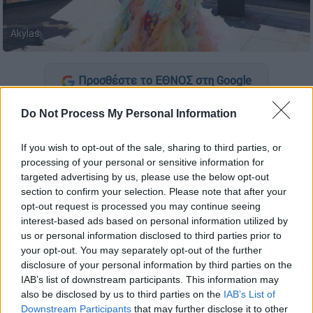
Akylas
Προσθέστε το ΕΘΝΟΣ στη Google
Do Not Process My Personal Information
Από το Βελιγράδι μέχρι το Ελσίνκι και από
τις Βρυξέλλες μέχρι τη Λευκωσία
, ο
Akylas
If you wish to opt-out of the sale, sharing to third parties, or
διασχίζει την Ευρώπη λίγο πριν ανέβει στη
processing of your personal or sensitive information for
σκηνή του
70ού Διαγωνισμού Τραγουδιού
targeted advertising by us, please use the below opt-out
της Eurovision
στη Βιέννη, εκπροσωπώντας
section to confirm your selection. Please note that after your
opt-out request is processed you may continue seeing
την Ελλάδα.
interest-based ads based on personal information utilized by
us or personal information disclosed to third parties prior to
ΔΙΑΒΑΣΤΕ ΕΠΙΣΗΣ
your opt-out. You may separately opt-out of the further
disclosure of your personal information by third parties on the
Τηλεόραση
|
14.05.2026 08:55
IAB’s list of downstream participants. This information may
also be disclosed by us to third parties on the
IAB’s List of
Απόψε ο Β΄ Ημιτελικός της Eurovision
Downstream Participants
that may further disclose it to other