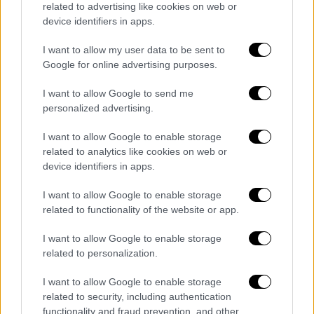
related to advertising like cookies on web or
device identifiers in apps.
I want to allow my user data to be sent to
video
Google for online advertising purposes.
I want to allow Google to send me
personalized advertising.
I want to allow Google to enable storage
related to analytics like cookies on web or
Fan events, backstage στιγμές, συναυλίες,
device identifiers in apps.
πάρτι, συνεντεύξεις και συναντήσεις με
Έλληνες της διασποράς
συνθέτουν ένα
I want to allow Google to enable storage
related to functionality of the website or app.
οδοιπορικό με πολλή μουσική και
αστείρευτη διάθεση.
I want to allow Google to enable storage
related to personalization.
I want to allow Google to enable storage
Τα σχολιά σας δημοσιεύονται άμεσα με δική σας ευθύνη. Το
related to security, including authentication
ΕΘΝΟΣ θα παρεμβαίνει και τα προσβλητικά σχόλια θα
functionality and fraud prevention, and other
διαγράφονται