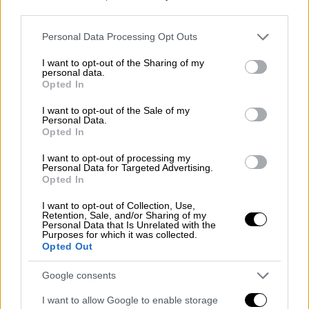
της χορδές ενόψει των κρίσιμων ημερών
third parties.
που ακολουθούν.
Please note that this website/app uses one or more Google
Personal Data Processing Opt Outs
services and may gather and store information including but
Σύμφωνα με ανακοίνωση της αποστολής
not limited to your visit or usage behaviour. You may click to
I want to opt-out of the Sharing of my
στην εφημερίδα Aftonbladet, η επιβάρυνση
personal data.
grant or deny consent to Google and its third-party tags to
Opted In
προήλθε από το ιδιαίτερα απαιτητικό
use your data for below specified purposes in below Google
πρόγραμμα των τελευταίων ημερών
.
consent section.
I want to opt-out of the Sale of my
Personal Data.
«Η Felicia ξύπνησε με μια φωνή που μόλις
Opted In
και μετά βίας αναγνωρίζεται.
Το τιρκουάζ
I want to opt-out of processing my
χαλί, οι πρόβες, οι ατελείωτες ώρες στην
Personal Data for Targeted Advertising.
Opted In
ξηρή ατμόσφαιρα της αρένας, οι
πανηγυρισμοί και η συνεχής ομιλία
I want to opt-out of Collection, Use,
Retention, Sale, and/or Sharing of my
επιβάρυναν σημαντικά τη φωνή της
.
Personal Data that Is Unrelated with the
Purposes for which it was collected.
Ευτυχώς δεν είναι άρρωστη, ωστόσο της
Opted Out
συστήθηκε απόλυτη φωνητική ξεκούραση
για όλη την ημέρα», ανέφερε χαρακτηριστικά
Google consents
η ομάδα της.
I want to allow Google to enable storage