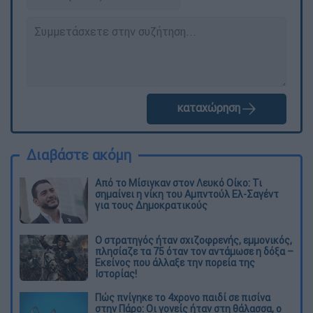
καταχώρηση
Διαβάστε ακόμη
Από το Μίσιγκαν στον Λευκό Οίκο: Τι
σημαίνει η νίκη του Αμπντούλ Ελ-Σαγέντ
για τους Δημοκρατικούς
O στρατηγός ήταν σχιζοφρενής, εμμονικός,
πλησίαζε τα 75 όταν τον αντάμωσε η δόξα –
Εκείνος που άλλαξε την πορεία της
Ιστορίας!
Πώς πνίγηκε το 4χρονο παιδί σε πισίνα
στην Πάρο: Οι γονείς ήταν στη θάλασσα, ο