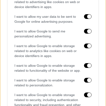
related to advertising like cookies on web or
device identifiers in apps.
I want to allow my user data to be sent to
Google for online advertising purposes.
I want to allow Google to send me
video
personalized advertising.
I want to allow Google to enable storage
related to analytics like cookies on web or
device identifiers in apps.
Η ίδια η Felicia, διατηρώντας το χιούμορ της
I want to allow Google to enable storage
παρά την πίεση, έστειλε γραπτό μήνυμα
related to functionality of the website or app.
στους δημοσιογράφους: «Το χειρότερο για
I want to allow Google to enable storage
μένα είναι ότι δεν μπορώ να μιλήσω.
Είναι
related to personalization.
πραγματική καταστροφή, γιατί μισώ τη
σιωπή! Παρ’ όλα αυτά, πρέπει να
I want to allow Google to enable storage
related to security, including authentication
ακολουθήσω τις οδηγίες, να ξεκουραστώ και
functionality and fraud prevention, and other