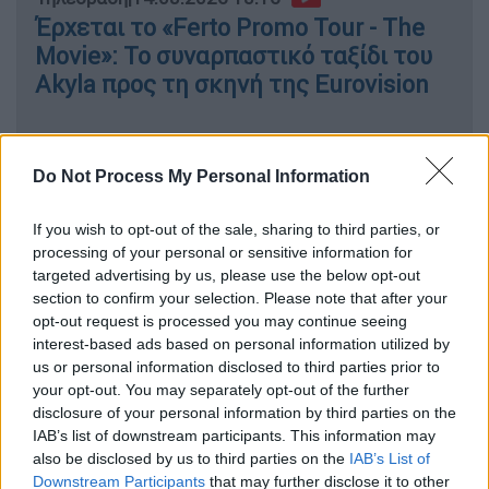
Έρχεται το «Ferto Promo Tour - The
Movie»: Το συναρπαστικό ταξίδι του
Akyla προς τη σκηνή της Eurovision
Do Not Process My Personal Information
Η απάντηση της σουηδικής
αποστολής
If you wish to opt-out of the sale, sharing to third parties, or
processing of your personal or sensitive information for
Η 24χρονη
τραγουδίστρια
, που ξεχώρισε
targeted advertising by us, please use the below opt-out
στον Α' Ημιτελικό με την ερμηνεία του «My
section to confirm your selection. Please note that after your
opt-out request is processed you may continue seeing
System», ξύπνησε το πρωί της Τετάρτης με
interest-based ads based on personal information utilized by
εμφανή φωνητική καταπόνηση, προκαλώντας
us or personal information disclosed to third parties prior to
άμεση κινητοποίηση της ιατρικής ομάδας και
your opt-out. You may separately opt-out of the further
της vocal coach της
. Οι ειδικοί της
disclosure of your personal information by third parties on the
συνέστησαν πλήρη αφωνία, σε μια
IAB’s list of downstream participants. This information may
also be disclosed by us to third parties on the
IAB’s List of
προσπάθεια να προστατευθούν οι φωνητικές
Downstream Participants
that may further disclose it to other