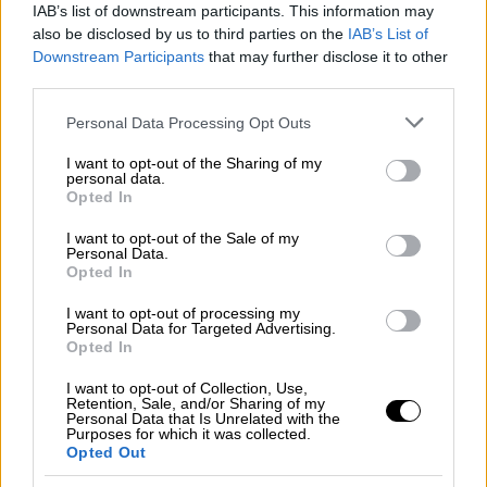
αρχική πρόταση, ενώ παρέπεμψε στον ίδιο
IAB’s list of downstream participants. This information may
τον Akyla για περισσότερες εξηγήσεις
also be disclosed by us to third parties on the
IAB’s List of
σχετικά με το θέμα.
Downstream Participants
that may further disclose it to other
third parties.
Παράλληλα, ευχήθηκε καλή επιτυχία στην
Please note that this website/app uses one or more Google
Personal Data Processing Opt Outs
ελληνική αποστολή, αποφεύγοντας ωστόσο
services and may gather and store information including but
να δώσει περισσότερες λεπτομέρειες.
not limited to your visit or usage behaviour. You may click to
I want to opt-out of the Sharing of my
personal data.
grant or deny consent to Google and its third-party tags to
Opted In
use your data for below specified purposes in below Google
consent section.
I want to opt-out of the Sale of my
Personal Data.
Opted In
I want to opt-out of processing my
Personal Data for Targeted Advertising.
Opted In
I want to opt-out of Collection, Use,
Retention, Sale, and/or Sharing of my
Personal Data that Is Unrelated with the
Purposes for which it was collected.
Opted Out
Η αντίδρασή της για τον Akyla