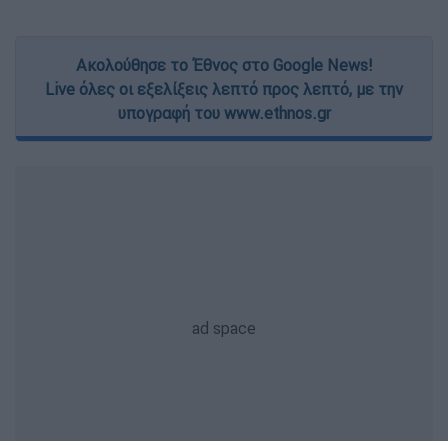
Ακολούθησε το Έθνος στο Google News!
Live όλες οι εξελίξεις λεπτό προς λεπτό, με την
υπογραφή του www.ethnos.gr