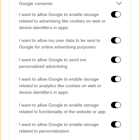
Google consents
Η ηθοποιός αποκάλυψε πως παρακολούθησε
I want to allow Google to enable storage
τον Akyla στον Α’ Ημιτελικό της Eurovision
related to advertising like cookies on web or
και μάλιστα μίλησε με ιδιαίτερα θερμά λόγια
device identifiers in apps.
για εκείνον. Όπως είπε, τον θεωρεί μία
I want to allow my user data to be sent to
ξεχωριστή παρουσία, ενώ εξήγησε πως δεν
Google for online advertising purposes.
κατάφερε να δει όλες τις συμμετοχές λόγω
της κούρασης και της αργής ώρας.
I want to allow Google to send me
personalized advertising.
Κατά τη διάρκεια της συνέντευξης, η
I want to allow Google to enable storage
δημοσιογράφος της εκπομπής τη ρώτησε αν
related to analytics like cookies on web or
ο ρόλος που θα είχε στο act σχετιζόταν με
device identifiers in apps.
τον γνωστό χαρακτήρα της «Παρθένας
Χοροζίδου».
I want to allow Google to enable storage
related to functionality of the website or app.
Η Έφη Παπαθεοδώρου απέφυγε να
I want to allow Google to enable storage
απαντήσει ξεκάθαρα και ολοκλήρωσε τη
related to personalization.
συζήτηση με χιούμορ, λέγοντας: «Σε φιλώ,