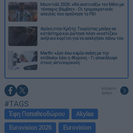
Μουντιάλ 2026: «Θα ανατινάξω τον Μέσι με
τέσσερις βόμβες» - Οι τρομοκρατικές
απειλές που ερεύνησε το FBI
Φρίκη στην Κρήτη: Τουρίστας μπήκε σε
κατάστημα και ρώτησε πόσο «κοστίζει»
ανήλικο κορίτσι για να ασελγήσει πάνω του
Marfin: «Δεν έχω καμία σχέση με την
επίθεση» λέει η 46χρονη - Τι αποκάλυψε
στους αστυνομικούς
επόμενο
άρθρο
#TAGS
Έφη Παπαθεοδώρου
Akylas
Eurovision 2026
Eurovision