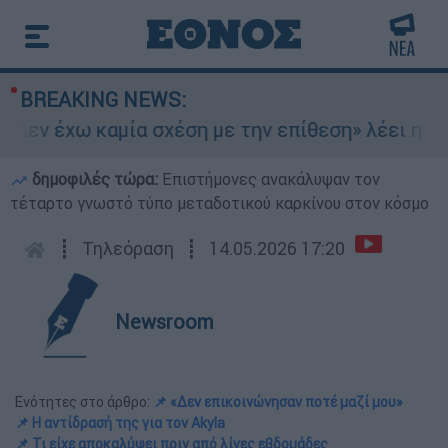
BREAKING NEWS:
εν έχω καμία σχέση με την επίθεση» λέει η 46χ
δημοφιλές τώρα:
Επιστήμονες ανακάλυψαν τον
τέταρτο γνωστό τύπο μεταδοτικού καρκίνου στον κόσμο
┋
Τηλεόραση
┋
14.05.2026 17:20
Newsroom
Ενότητες στο άρθρο:
📌 «Δεν επικοινώνησαν ποτέ μαζί μου»
📌 Η αντίδρασή της για τον Akyla
📌 Τι είχε αποκαλύψει πριν από λίγες εβδομάδες