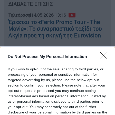
ΔΙΑΒΑΣΤΕ ΕΠΙΣΗΣ
Τηλεόραση
|
14.05.2026 13:16
Έρχεται το «Ferto Promo Tour - The
Movie»: Το συναρπαστικό ταξίδι του
Akyla προς τη σκηνή της Eurovision
Do Not Process My Personal Information
«Δεν επικοινώνησαν ποτέ μαζί μου»
If you wish to opt-out of the sale, sharing to third parties, or
Η Έφη Παπαθεοδώρου τόνισε πως δεν είχε
processing of your personal or sensitive information for
κάποια επίσημη ενημέρωση για την αλλαγή
targeted advertising by us, please use the below opt-out
σχεδιασμού, σημειώνοντας ότι η ίδια δεν
section to confirm your selection. Please note that after your
γνωρίζει τι ακριβώς συνέβη παρασκηνιακά.
opt-out request is processed you may continue seeing
interest-based ads based on personal information utilized by
Όπως ανέφερε, οι υπεύθυνοι της παραγωγής
us or personal information disclosed to third parties prior to
your opt-out. You may separately opt-out of the further
δεν ήρθαν ποτέ σε επαφή μαζί της μετά την
disclosure of your personal information by third parties on the