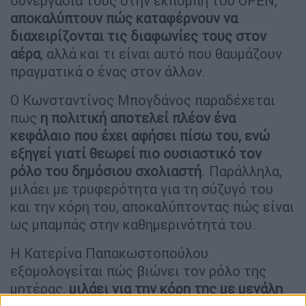
συνεργασία τους στην εκπομπή του OPEN,
αποκαλύπτουν πώς καταφέρνουν να
διαχειρίζονται τις διαφωνίες τους στον
αέρα
, αλλά και τι είναι αυτό που θαυμάζουν
πραγματικά ο ένας στον άλλον.
Ο Κωνσταντίνος Μπογδάνος παραδέχεται
πως
η πολιτική αποτελεί πλέον ένα
κεφάλαιο που έχει αφήσει πίσω του, ενώ
εξηγεί γιατί θεωρεί πιο ουσιαστικό τον
ρόλο του δημόσιου σχολιαστή
. Παράλληλα,
μιλάει με τρυφερότητα για τη σύζυγό του
και την κόρη του, αποκαλύπτοντας πώς είναι
ως μπαμπάς στην καθημερινότητά του.
Η Κατερίνα Παπακωστοπούλου
εξομολογείται πώς βιώνει τον ρόλο της
μητέρας,
μιλάει για την κόρη της με μεγάλη