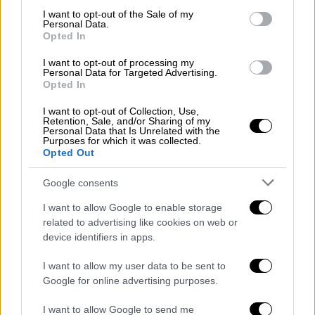
Την Κυριακή, 31 Μαΐου, στις 23:00 ο Θέμης
consent section.
I want to opt-out of the Sale of my
Personal Data.
υποδέχεται
μια από τις πιο αγαπημένες και
Opted In
επιτυχημένες καλλιτέχνιδες της νέας
I want to opt-out of processing my
γενιάς
, τη Marseaux!
Personal Data for Targeted Advertising.
Opted In
Σε μία άκρως αποκαλυπτική και
συναισθηματική συνέντευξη, η δημοφιλής
I want to opt-out of Collection, Use,
Retention, Sale, and/or Sharing of my
τραγουδίστρια μιλά ανοιχτά
για την
Personal Data that Is Unrelated with the
Purposes for which it was collected.
προσωπική και καλλιτεχνική της πορεία, τις
Opted Out
δυσκολίες που αντιμετώπισε, αλλά και τα
Google consents
όνειρά της για το μέλλον
.
I want to allow Google to enable storage
Η Marseaux αναφέρεται στη μεγάλη απώλεια
related to advertising like cookies on web or
της μητέρας της σε ηλικία μόλις 17 ετών και
device identifiers in apps.
εξομολογείται πώς αυτή η εμπειρία άλλαξε
I want to allow my user data to be sent to
τη ζωή της και την ωρίμασε απότομα.
Google for online advertising purposes.
Παράλληλα, μιλά για τον πατέρα της,
την
ανάγκη της να ακολουθήσει την τέχνη, αλλά
I want to allow Google to send me