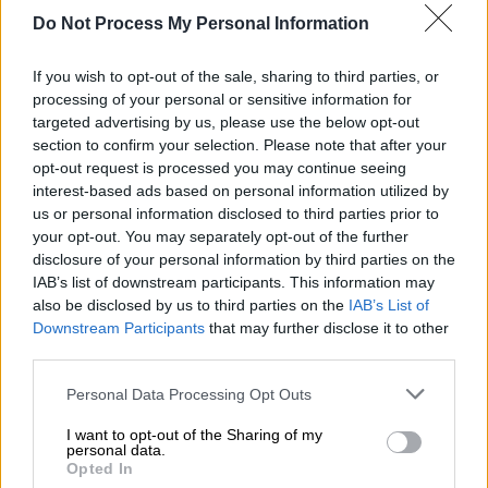
συγκίνηση, ενώ αναφέρεται και στις
Do Not Process My Personal Information
δυσκολίες που αντιμετώπισε όταν πέρασε
από τον χώρο της ενημέρωσης στην
If you wish to opt-out of the sale, sharing to third parties, or
ψυχαγωγία
.
processing of your personal or sensitive information for
targeted advertising by us, please use the below opt-out
Κατά τη διάρκεια της βραδιάς, οι δύο
section to confirm your selection. Please note that after your
καλεσμένοι
δεν διστάζουν να σχολιάσουν
opt-out request is processed you may continue seeing
πρόσωπα της τηλεόρασης στο παιχνίδι
interest-based ads based on personal information utilized by
«Δάγκωσε τη γλώσσα σου»
.
us or personal information disclosed to third parties prior to
your opt-out. You may separately opt-out of the further
Φυσικά, από τη βραδιά δεν θα μπορούσε να
disclosure of your personal information by third parties on the
IAB’s list of downstream participants. This information may
λείπει το πολυσυζητημένο εξομολογητήριο
also be disclosed by us to third parties on the
IAB’s List of
του «After Dark». Ο Κωνσταντίνος
Downstream Participants
that may further disclose it to other
Μπογδάνος και η Κατερίνα
third parties.
Παπακωστοπούλου
απαντούν στις πιο
Please note that this website/app uses one or more Google
Personal Data Processing Opt Outs
προσωπικές και ανατρεπτικές ερωτήσεις
services and may gather and store information including but
του Θέμη Γεωργαντά, χωρίς φίλτρα και χωρίς
not limited to your visit or usage behaviour. You may click to
I want to opt-out of the Sharing of my
personal data.
δεύτερες σκέψεις
.
grant or deny consent to Google and its third-party tags to
Opted In
use your data for below specified purposes in below Google