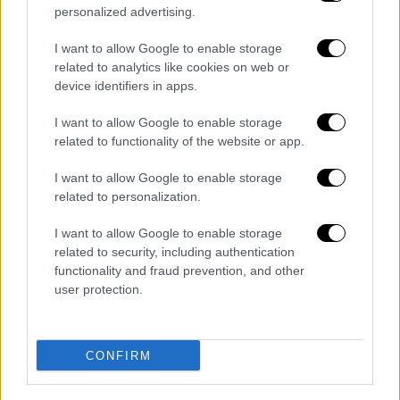
και το πώς ο Solmeister μπήκε στη ζωή της
personalized advertising.
και πίστεψε πρώτος στο ταλέντο της
.
I want to allow Google to enable storage
related to analytics like cookies on web or
Εξηγεί γιατί δεν μπορεί να φανταστεί τον
device identifiers in apps.
εαυτό της να δημιουργεί μουσική χωρίς
εκείνον, ενώ
μιλά και για το νέο της
I want to allow Google to enable storage
τραγούδι «Γρανίτα Λεμόνι»
, αλλά και για το
related to functionality of the website or app.
ολοκαίνουργιο άλμπουμ που ετοιμάζει.
I want to allow Google to enable storage
related to personalization.
Η Marseaux θυμάται την εμπειρία της στον
εθνικό τελικό της Eurovision,
παραδέχεται
I want to allow Google to enable storage
πως δυσκολεύεται να λειτουργήσει σε
related to security, including authentication
functionality and fraud prevention, and other
συνθήκες ανταγωνισμού
, ενώ αποκαλύπτει
user protection.
αν θα ήθελε να εκπροσωπήσει ξανά την
Ελλάδα στον διαγωνισμό στο μέλλον.
Παράλληλα, μιλά
για τη διατροφική
CONFIRM
διαταραχή που αντιμετώπισε στο παρελθόν