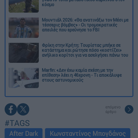
κόσμο
Μουντιάλ 2026: «Θα ανατινάξω τον Μέσι με
τέσσερις βόμβες» - Οι τρομοκρατικές
απειλές που ερεύνησε το FBI
Φρίκη στην Κρήτη: Τουρίστας μπήκε σε
κατάστημα και ρώτησε πόσο «κοστίζει»
ανήλικο κορίτσι για να ασελγήσει πάνω του
Marfin: «Δεν έχω καμία σχέση με την
επίθεση» λέει η 46χρονη - Τι αποκάλυψε
στους αστυνομικούς
επόμενο
άρθρο
#TAGS
After Dark
Κωνσταντίνος Μπογδάνος