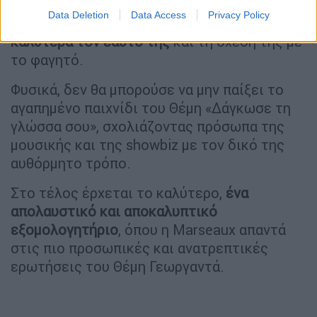
και εξηγεί πώς η ψυχοθεραπεία και η
Data Deletion
Data Access
Privacy Policy
γυμναστική τη βοήθησαν να διαχειριστεί
καλύτερα τον εαυτό της
και τη σχέση της με
το φαγητό.
Φυσικά, δεν θα μπορούσε να μην παίξει το
αγαπημένο παιχνίδι του Θέμη «Δάγκωσε τη
γλώσσα σου», σχολιάζοντας πρόσωπα της
μουσικής και της showbiz με τον δικό της
αυθόρμητο τρόπο.
Στο τέλος έρχεται το καλύτερο,
ένα
απολαυστικό και αποκαλυπτικό
εξομολογητήριο
, όπου η Marseaux απαντά
στις πιο προσωπικές και ανατρεπτικές
ερωτήσεις του Θέμη Γεωργαντά.