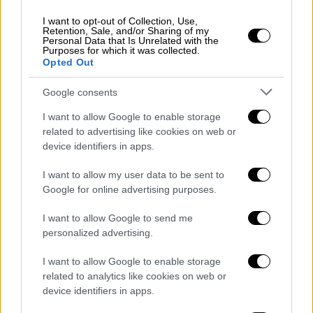
βιομηχανίας, δημοσιογράφους, φανατικούς
I want to opt-out of Collection, Use,
οπαδούς της (Swifties), αλλά και διάσημα
Retention, Sale, and/or Sharing of my
Personal Data that Is Unrelated with the
πρόσωπα, το
ντοκιμαντέρ
ξεδιπλώνεται σε
Purposes for which it was collected.
τέσσερις θεματικές ενότητες: πρώιμοι
Opted Out
έρωτες, σχέσεις με διάσημα πρόσωπα, τη
Google consents
βρετανική περίοδο και την πορεία προς το
γάμο.
I want to allow Google to enable storage
related to advertising like cookies on web or
device identifiers in apps.
I want to allow my user data to be sent to
Google for online advertising purposes.
I want to allow Google to send me
personalized advertising.
I want to allow Google to enable storage
related to analytics like cookies on web or
device identifiers in apps.