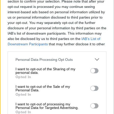
section to confirm your selection. Please note that after your
opt-out request is processed you may continue seeing
ΔΙΑΒΑΣΤΕ ΕΠΙΣΗΣ
interest-based ads based on personal information utilized by
us or personal information disclosed to third parties prior to
Μουσική
|
30.06.2026 14:32
your opt-out. You may separately opt-out of the further
Οι συναυλίες του Ιουλίου στην Αθήνα
disclosure of your personal information by third parties on the
IAB’s list of downstream participants. This information may
- Από Moby και Παυλίδη μέχρι
also be disclosed by us to third parties on the
IAB’s List of
Florence και The Cure
Downstream Participants
that may further disclose it to other
third parties.
Please note that this website/app uses one or more Google
Personal Data Processing Opt Outs
services and may gather and store information including but
Μέσα από ερωτικές σχέσεις που έγιναν
not limited to your visit or usage behaviour. You may click to
I want to opt-out of the Sharing of my
εμβληματικοί στίχοι, λίγο πριν τον γάμο της,
personal data.
grant or deny consent to Google and its third-party tags to
Opted In
η Τέιλορ Σουίφτ μετέτρεψε το ημερολόγιο
use your data for below specified purposes in below Google
consent section.
της ζωής της στο μεγαλύτερο
soundtrack
I want to opt-out of the Sale of my
Personal Data.
όλων των εποχών.
Opted In
Με ένα πλούσιο αρχείο γεμάτο από
I want to opt-out of processing my
Personal Data for Targeted Advertising.
μαρτυρίες ανθρώπων της μουσικής
Opted In