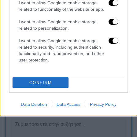
I want to allow Google to enable storage
Συνδυάζοντας νοσταλγία, μουσική,
related to functionality of the website or app.
ρομαντισμό και… καυτό παρασκήνιο, το
ντοκιμαντέρ αυτό προσεγγίζει τελικά την
I want to allow Google to enable storage
Τέιλορ όχι ως μια γυναίκα που
related to personalization.
διαμορφώνεται και καθορίζεται από τους
I want to allow Google to enable storage
πρώην της, αλλά ως μια καλλιτέχνη που
related to security, including authentication
μεταμόρφωσε τις σχέσεις της σε τέχνη και
functionality and fraud prevention, and other
το καρδιοχτύπι της σε υστεροφημία…
user protection.
CONFIRM
Τα σχολιά σας δημοσιεύονται άμεσα με δική σας ευθύνη. Το
ΕΘΝΟΣ θα παρεμβαίνει και τα προσβλητικά σχόλια θα
διαγράφονται
Data Deletion
Data Access
Privacy Policy