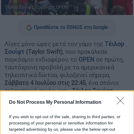
Τέιλορ Σουίφτ (Copyright: OPEN)
Προσθέστε το ΕΘΝΟΣ στη Google
Λίγες μόνο ώρες μετά τον γάμο της
Τέιλορ
Σουίφτ
(Taylor Swift)
, που προκάλεσε
παγκόσμιο ενδιαφέρον, το
OPEN
σε πρώτη,
ταυτόχρονη προβολή με τα αμερικανικά
τηλεοπτικά δίκτυα, φιλοξενεί σήμερα,
Σάββατο 4 Ιουλίου στις 22:45
, ένα σπάνιο
τηλεοπτικό αφιέρωμα: «
Τέιλορ Σουίφτ -
Ιστορία Αγάπης
». H μεγαλύτερη
ποπ σταρ
Do Not Process My Personal Information
της γενιά της, μιλά για τους έρωτες που τη
σημάδεψαν, αλλά και τα τραγούδια που
If you wish to opt-out of the sale, sharing to third parties, or
άλλαξαν μια για πάντα τη μουσική
processing of your personal or sensitive information for
βιομηχανία.
targeted advertising by us, please use the below opt-out