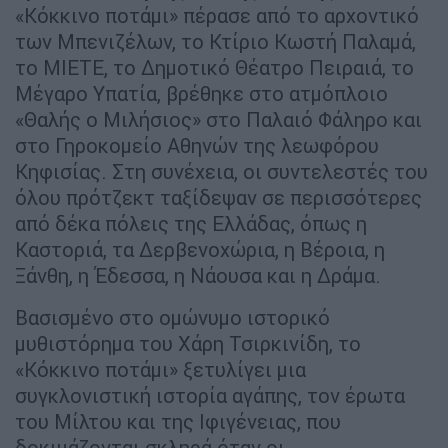
«Κόκκινο ποτάμι» πέρασε από το αρχοντικό
των Μπενιζέλων, το Κτίριο Κωστή Παλαμά,
το ΜΙΕΤΕ, το Δημοτικό Θέατρο Πειραιά, το
Μέγαρο Υπατία, βρέθηκε στο ατμόπλοιο
«Θαλής ο Μιλήσιος» στο Παλαιό Φάληρο και
στο Γηροκομείο Αθηνών της λεωφόρου
Κηφισίας. Στη συνέχεια, οι συντελεστές του
όλου πρότζεκτ ταξίδεψαν σε περισσότερες
από δέκα πόλεις της Ελλάδας, όπως η
Καστοριά, τα Δερβενοχώρια, η Βέροια, η
Ξάνθη, η Έδεσσα, η Νάουσα και η Δράμα.
Βασισμένο στο ομώνυμο ιστορικό
μυθιστόρημα του Χάρη Τσιρκινίδη, το
«Κόκκινο ποτάμι» ξετυλίγει μια
συγκλονιστική ιστορία αγάπης, τον έρωτα
του Μίλτου και της Ιφιγένειας, που
δοκιμάζονται σκληρά όταν οι