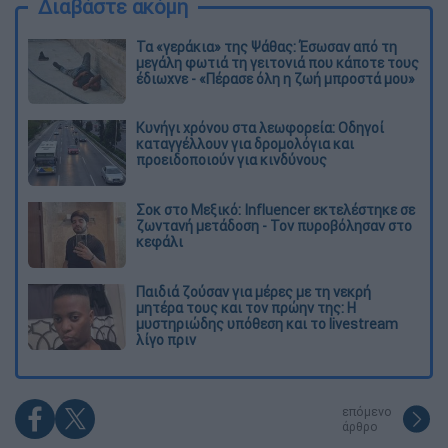
Διαβάστε ακόμη
Τα «γεράκια» της Ψάθας: Έσωσαν από τη
μεγάλη φωτιά τη γειτονιά που κάποτε τους
έδιωχνε - «Πέρασε όλη η ζωή μπροστά μου»
Κυνήγι χρόνου στα λεωφορεία: Οδηγοί
καταγγέλλουν για δρομολόγια και
προειδοποιούν για κινδύνους
Σοκ στο Μεξικό: Influencer εκτελέστηκε σε
ζωντανή μετάδοση - Τον πυροβόλησαν στο
κεφάλι
Παιδιά ζούσαν για μέρες με τη νεκρή
μητέρα τους και τον πρώην της: Η
μυστηριώδης υπόθεση και το livestream
λίγο πριν
επόμενο
άρθρο