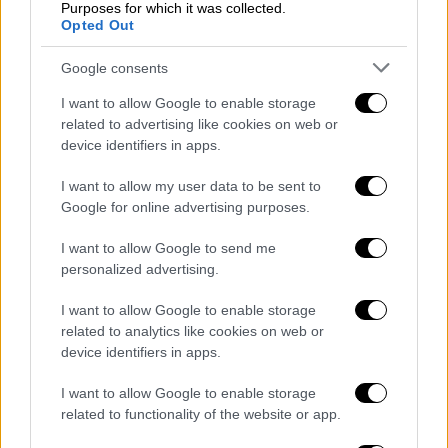
Purposes for which it was collected.
Opted Out
Google consents
I want to allow Google to enable storage
related to advertising like cookies on web or
img_6052.jpg
Copyright: Ethnos.gr / Άθα Σκοταρά
device identifiers in apps.
I want to allow my user data to be sent to
«Αγαπώ την πατρίδα μου και δεν είμαι
Google for online advertising purposes.
ούτε ακροδεξιός ούτε φασίστας»
I want to allow Google to send me
Αναρωτιέμαι πώς γίνεται σε μια κοινωνία
personalized advertising.
όπου η πληροφορία είναι άφθονη και δωρεάν
I want to allow Google to enable storage
να υπάρχει τόση αμάθεια. «Άλλο ακούω κι
related to analytics like cookies on web or
άλλο μαθαίνω. Είναι δύο διαφορετικά
device identifiers in apps.
πράγματα. Βομβαρδιζόμαστε από ειδήσεις.
Δεν έχουμε, όμως, τον χρόνο ούτε τη δύναμη
I want to allow Google to enable storage
related to functionality of the website or app.
να αναλύσουμε την πληροφορία. Αυτό,
βέβαια, είναι κάτι πολύ επικίνδυνο για τη