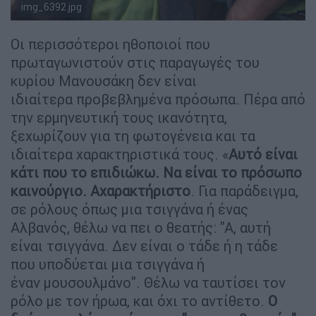
img_6392.jpg
Copyright: Ethnos.gr / Άθα Σκοταρά
Οι περισσότεροι ηθοποιοί που
πρωταγωνιστούν στις παραγωγές του
κυρίου Μανουσάκη δεν είναι
ιδιαίτερα προβεβλημένα πρόσωπα. Πέρα από
την ερμηνευτική τους ικανότητα,
ξεχωρίζουν για τη φωτογένεια και τα
ιδιαίτερα χαρακτηριστικά τους. «
Αυτό είναι
κάτι που το επιδιώκω. Να είναι το πρόσωπο
καινούργιο. Αχαρακτήριστο
. Για παράδειγμα,
σε ρόλους όπως μια τσιγγάνα ή ένας
Αλβανός, θέλω να πει ο θεατής: "Α, αυτή
είναι τσιγγάνα. Δεν είναι ο τάδε ή η τάδε
που υποδύεται μια τσιγγάνα ή
έναν μουσουλμάνο". Θέλω να ταυτίσει τον
ρόλο με τον ήρωα, και όχι το αντίθετο.
Ο