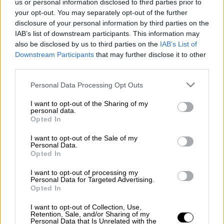
σφαγιάστηκαν. Πρέπει να γνωρίζουμε την
us or personal information disclosed to third parties prior to
your opt-out. You may separately opt-out of the further
ιστορία για να αντιμετωπίσουμε το
disclosure of your personal information by third parties on the
χειρότερο. Δυστυχώς, η ιστορία
IAB’s list of downstream participants. This information may
επαναλαμβάνεται.
Το ανθρώπινο είδος δεν
also be disclosed by us to third parties on the
IAB’s List of
μαθαίνει. Από την εποχή του Τρωικού
Downstream Participants
that may further disclose it to other
third parties.
Πολέμου, που ο Αχιλλέας τσακωνόταν με
τον Αγαμέμνονα για τη Βρισηίδα, το ίδιο
Please note that this website/app uses one or more Google
Personal Data Processing Opt Outs
συμβαίνει και τώρα. Τσακώνονται για τα
services and may gather and store information including but
not limited to your visit or usage behaviour. You may click to
I want to opt-out of the Sharing of my
πετρέλαια. Μπροστά στα λάφυρα δεν
personal data.
grant or deny consent to Google and its third-party tags to
υπάρχει ούτε ηθική, ούτε λογική, ούτε
Opted In
use your data for below specified purposes in below Google
νόμος, ούτε τίποτα. Ο ισχυρότερος
consent section.
I want to opt-out of the Sale of my
επικρατεί με κάθε τίμημα
».
Personal Data.
Opted In
I want to opt-out of processing my
Personal Data for Targeted Advertising.
Opted In
I want to opt-out of Collection, Use,
Retention, Sale, and/or Sharing of my
Personal Data that Is Unrelated with the