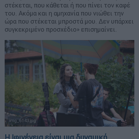
στέκεται, που κάθεται ή που πίνει τον καφέ
του. Ακόμα και η αμηχανία που νιώθει την
ώρα που στέκεται μπροστά μου. Δεν υπάρχει
συγκεκριμένο προσχέδιο» επισημαίνει.
img_6143.jpg
Copyright: Ethnos.gr / Άθα Σκοταρά
Η Ιφιγένεια είναι μια δυναμική