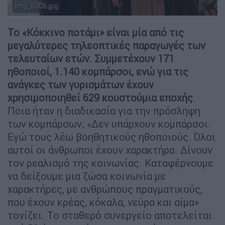
img_6006.jpg
Copyright: Ethnos.gr / Άθα Σκοταρά
Το «Κόκκινο ποτάμι» είναι μία από τις
μεγαλύτερες τηλεοπτικές παραγωγές των
τελευταίων ετών. Συμμετέχουν 171
ηθοποιοί, 1.140 κομπάρσοι, ενώ για τις
ανάγκες των γυρισμάτων έχουν
χρησιμοποιηθεί 629 κουστούμια εποχής
.
Ποια ήταν η διαδικασία για την πρόσληψη
των κομπάρσων;
«Δεν υπάρχουν κομπάρσοι.
Εγώ τους λέω βοηθητικούς ηθοποιούς. Όλοι
αυτοί οι άνθρωποι έχουν χαρακτήρα. Δίνουν
τον ρεαλισμό της κοινωνίας. Καταφέρνουμε
να δείξουμε μια ζώσα κοινωνία με
χαρακτήρες, με ανθρώπους πραγματικούς,
που έχουν κρέας, κόκαλα, νεύρα και αίμα»
τονίζει. Το σταθερό συνεργείο αποτελείται