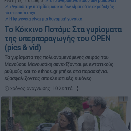
Ενότητες στο άρθρο:
📌 «Το ανθρώπινο είδος δεν μαθαίνει»
📌 «Αγαπώ την πατρίδα μου και δεν είμαι ούτε ακροδεξιός
ούτε φασίστας»
📌 Η Ιφιγένεια είναι μια δυναμική γυναίκα
Το Κόκκινο Ποτάμι: Στα γυρίσματα
της υπερπαραγωγής του OPEN
(pics & vid)
Τα γυρίσµατα της πολυαναµενόµενης σειράς του
Μανούσου Μανουσάκη συνεχίζονται µε εντατικούς
ρυθµούς και το ethnos.gr µπήκε στα παρασκήνια,
εξασφαλίζοντας αποκλειστικές εικόνες
🕛 χρόνος ανάγνωσης: 10 λεπτά ┋