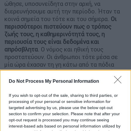
ώθησε, υποσυνείδητα στην αρχή, να
διερευνήσουμε αυτή την περίοδο. Ήταν τα
κοινά σημεία του τότε και του σήμερα.
Οι
περισσότεροι πιστεύουν πως ο τρόπος
ζωής τους, η καθημερινότητά τους, η
περιουσία τους είναι δεδομένα και
απρόσβλητα
. Ο νόμος και ηθική τους
προστατεύουν. Οι άνθρωποι τότε μέσα σε
μία ώρα έχασαν τη γη κάτω από τα πόδια
τους. Εθελοτυφλούμε. Τα πάντα μπορούν να
συμβούν και τα πάντα μπορούν να
Do Not Process My Personal Information
ανατραπούν από τη μία στιγμή στην άλλη»
επισημαίνει ο σκηνοθέτης της δραματικής
If you wish to opt-out of the sale, sharing to third parties, or
σειράς του Open TV, συμπληρώνοντας: «Οι
processing of your personal or sensitive information for
targeted advertising by us, please use the below opt-out
άνθρωποι τότε διώχθηκαν από τις εστίες
section to confirm your selection. Please note that after your
τους, εξαναγκάστηκαν σε ατελείωτες
opt-out request is processed you may continue seeing
πορείες, σε πείνα, δίψα, ληστεύτηκαν και
interest-based ads based on personal information utilized by