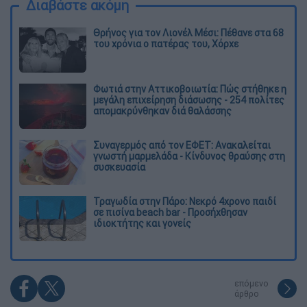
Διαβάστε ακόμη
Θρήνος για τον Λιονέλ Μέσι: Πέθανε στα 68
του χρόνια ο πατέρας του, Χόρχε
Φωτιά στην Αττικοβοιωτία: Πώς στήθηκε η
μεγάλη επιχείρηση διάσωσης - 254 πολίτες
απομακρύνθηκαν διά θαλάσσης
Συναγερμός από τον ΕΦΕΤ: Ανακαλείται
γνωστή μαρμελάδα - Κίνδυνος θραύσης στη
συσκευασία
Τραγωδία στην Πάρο: Νεκρό 4χρονο παιδί
σε πισίνα beach bar - Προσήχθησαν
ιδιοκτήτης και γονείς
επόμενο
άρθρο