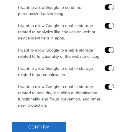
I want to allow Google to send me
personalized advertising.
I want to allow Google to enable storage
ΤΗΛΕΟΡΑΣΗ
24.10.2019
18:17
related to analytics like cookies on web or
Μεταβίβαση Alpha: Ποια είναι η αλήθεια - Η
device identifiers in apps.
θέση των μετόχων
Μεταβίβαση Alpha: Ποια είναι η αλήθεια - Η
I want to allow Google to enable storage
related to functionality of the website or app.
θέση των μετόχων
I want to allow Google to enable storage
Τέλος εποχής
related to personalization.
Πρόκειται για το
τέλος μιας ολόκληρης
I want to allow Google to enable storage
εποχής
που ξεκίνησε το 1998 με την πώληση
related to security, including authentication
του τότε ΣΚΑΪ από την οικογένεια
functionality and fraud prevention, and other
Aλαφούζου αρχικά στον Στάθη Τσοτσορό και
user protection.
εν συνεχεία στον Δημήτρη Κοντομηνά με το
κανάλι να μετονομάζεται σε Alpha Sky και
CONFIRM
τον Οκτώβριο του 1999 οριστικά σε Alpha.