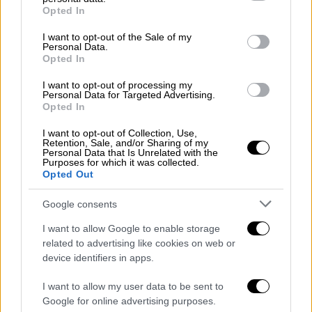
grant or deny consent to Google and its third-party tags to
θέση. Προφανώς λοιπόν και αναμένεται να
Opted In
use your data for below specified purposes in below Google
υπάρξουν αλλαγές στο τμήμα προγράμματος
consent section.
I want to opt-out of the Sale of my
του Alpha. Αρχικά σε επίπεδο στελεχών και
Personal Data.
Opted In
εν συνεχεία σε προγράμματα αλλά και
πρόσωπα μπροστά από τις κάμερες.
I want to opt-out of processing my
Personal Data for Targeted Advertising.
Opted In
I want to opt-out of Collection, Use,
Retention, Sale, and/or Sharing of my
Personal Data that Is Unrelated with the
Purposes for which it was collected.
Opted Out
Google consents
I want to allow Google to enable storage
related to advertising like cookies on web or
device identifiers in apps.
I want to allow my user data to be sent to
Google for online advertising purposes.