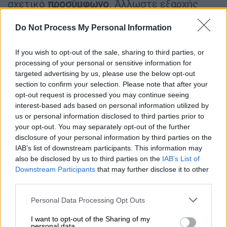
σχετικό
προσύμφωνο
. Άλλωστε εξαρχής
υπήρχε η
option της ολοκληρωτικής
Do Not Process My Personal Information
εξαγοράς του τηλεοπτικού σταθμού
που
εδρεύει στην Κηφισιά. Η συμφωνία θα
If you wish to opt-out of the sale, sharing to third parties, or
ανακοινωθεί κατά πάσα πιθανότητα τη
processing of your personal or sensitive information for
Δευτέρα και πολύ σύντομα θα ακολουθήσουν
targeted advertising by us, please use the below opt-out
σημαντικές αλλαγές στη διοικητική
section to confirm your selection. Please note that after your
πυραμίδα
του τηλεοπτικού σταθμού.
opt-out request is processed you may continue seeing
interest-based ads based on personal information utilized by
Γνώστες της τηλεοπτικής αγοράς
us or personal information disclosed to third parties prior to
your opt-out. You may separately opt-out of the further
επεσήμαναν με νόημα στο
ethnos.gr
πως η
disclosure of your personal information by third parties on the
ιδιοκτησία του Alpha δεν είναι καθόλου
IAB’s list of downstream participants. This information may
ευχαριστημένη με τις
αποδόσεις του
also be disclosed by us to third parties on the
IAB’s List of
προγράμματος στην ψυχαγωγία
, ειδικά στην
Downstream Participants
that may further disclose it to other
third parties.
prime time (ζώνη υψηλής τηλεθέασης) όπου
το κανάλι παρά τη σημαντική επένδυση που
Please note that this website/app uses one or more Google
Personal Data Processing Opt Outs
έχει πραγματοποιήσει στην ελληνική
services and may gather and store information including but
not limited to your visit or usage behaviour. You may click to
I want to opt-out of the Sharing of my
μυθοπλασία έχει υποχωρήσει στην τέταρτη
personal data.