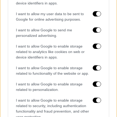
Γιώργος και η Μαρίνα Πατούλη, ενώ
device identifiers in apps.
προσωπικότητες που ξεχώρισαν το 2019 θα
στείλουν τις δικές τους ευχές στους
I want to allow my user data to be sent to
Google for online advertising purposes.
τηλεθεατές του
OPEN
.
I want to allow Google to send me
Special guest του Νίκου Κοκλώνη, ο
personalized advertising.
μεγάλος
Μάκης Χριστοδουλόπουλος
, που θα
μας ταξιδέψει μουσικά μέσα από αγαπημένα
I want to allow Google to enable storage
λαϊκά τραγούδια.
related to analytics like cookies on web or
device identifiers in apps.
OPEN NEW YEAR
I want to allow Google to enable storage
Παραμονή Πρωτοχρονιάς στο OPEN με τον
related to functionality of the website or app.
Νίκο Κοκλώνη και αγαπημένους
I want to allow Google to enable storage
καλεσμένους για να υποδεχθούμε μαζί το
related to personalization.
2020 σε ένα ξεχωριστό ρεβεγιόν!
I want to allow Google to enable storage
Τρίτη 31 Δεκεμβρίου στις 21.45 στο
OPEN
related to security, including authentication
functionality and fraud prevention, and other
#OpenNewYear
user protection.