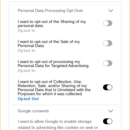
ενέργεια, σε μια εμφάνιση με τραγούδια που
Please note that this website/app uses one or more Google
έχουμε αγαπήσει και πολλές εκπλήξεις.
Personal Data Processing Opt Outs
services and may gather and store information including but
not limited to your visit or usage behaviour. You may click to
I want to opt-out of the Sharing of my
Special guest της βραδιάς ο
Γιώργος
personal data.
grant or deny consent to Google and its third-party tags to
Θεοφάνους
, ένας από τους σημαντικότερους
Opted In
use your data for below specified purposes in below Google
Έλληνες συνθέτες της γενιάς του, που θα
consent section.
I want to opt-out of the Sale of my
συναντηθεί μουσικά με τη Δέσποινα Βανδή
Personal Data.
Opted In
σε μεγάλες επιτυχίες που έχουν γράψει τη
δική τους ιστορία στην ελληνική μουσική
I want to opt-out of processing my
Personal Data for Targeted Advertising.
σκηνή.
Opted In
Καλεσμένοι του Νίκου Κοκλώνη στο
OPEN
I want to opt-out of Collection, Use,
Retention, Sale, and/or Sharing of my
New Year
θα είναι αγαπημένοι Έλληνες από
Personal Data that Is Unrelated with the
Purposes for which it was collected.
τον καλλιτεχνικό χώρο, που θα ενώσουν τις
Opted Out
δυνάμεις τους για έναν καλό σκοπό.
Google consents
Το «ρόδι» στο OPEN New Year μαζί με τον
I want to allow Google to enable storage
οικοδεσπότη
Νίκο Κοκλώνη
θα σπάσουν ο
related to advertising like cookies on web or