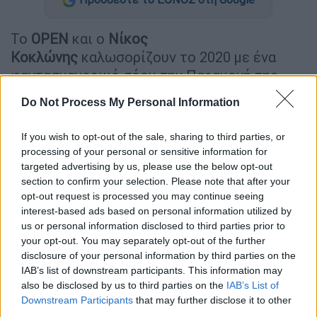
Το
OPEN
και ο
Νίκος
Κοκλώνης
καλωσορίζουν το 2020 με ένα
φαντασμαγορικό σόου την Παραμονή της
Πρωτοχρονιάς, στις 21.45! Ένα ρεβεγιόν με
Do Not Process My Personal Information
πολλές εκπλήξεις και λαμπερούς
καλεσμένους που θα υποδεχτούν μαζί μας το
If you wish to opt-out of the sale, sharing to third parties, or
2020, θα συμμετέχουν σε διασκεδαστικές
processing of your personal or sensitive information for
δοκιμασίες, θα χορέψουν και θα γίνουν
targeted advertising by us, please use the below opt-out
section to confirm your selection. Please note that after your
μέρος μιας ξεχωριστής βραδιάς.
opt-out request is processed you may continue seeing
interest-based ads based on personal information utilized by
Στο πιο κεφάτο πρωτοχρονιάτικο πάρτι, θα
us or personal information disclosed to third parties prior to
υποδεχτούμε τη νέα χρονιά μαζί με την
your opt-out. You may separately opt-out of the further
αγαπημένη
Δέσποινα Βανδή
που θα
disclosure of your personal information by third parties on the
απογειώσει τη βραδιά με τις μεγάλες
IAB’s list of downstream participants. This information may
also be disclosed by us to third parties on the
IAB’s List of
επιτυχίες της. Η μοναδική ερμηνεύτρια θα
Downstream Participants
that may further disclose it to other
φέρει στη σκηνή την ξεχωριστή της
third parties.