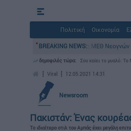
Πολιτική
Οικονομία
Ε
 ημερών - Νοσηλευόταν στη ΜΕΘ Νεογνών
BREAKING NEWS:
δημοφιλές τώρα:
Σου καίει το μυαλό: Το 
┋
Viral
┋
12.05.2021 14:31
Newsroom
Πακιστάν: Ένας κουρέα
Το ιδιαίτερο στιλ του Αμπάς έχει μεγάλη επιτ