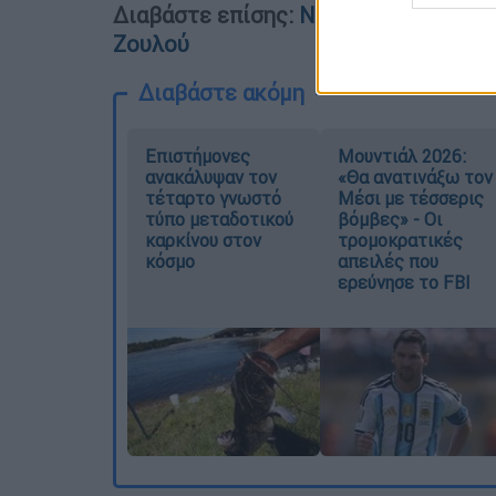
Διαβάστε επίσης:
Νότια Αφρική: Αλη
Ζουλού
Διαβάστε ακόμη
Επιστήμονες
Μουντιάλ 2026:
ανακάλυψαν τον
«Θα ανατινάξω τον
τέταρτο γνωστό
Μέσι με τέσσερις
τύπο μεταδοτικού
βόμβες» - Οι
καρκίνου στον
τρομοκρατικές
κόσμο
απειλές που
ερεύνησε το FBI