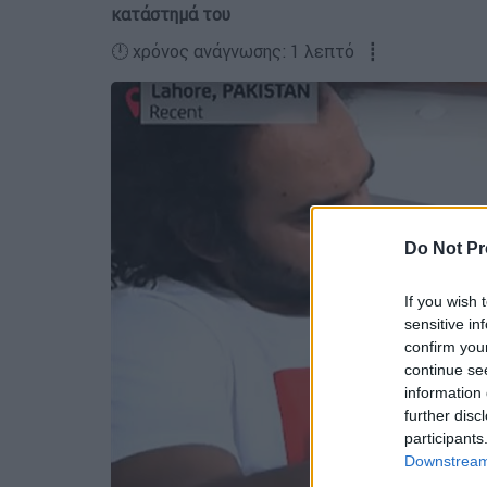
κατάστημά του
🕛 χρόνος ανάγνωσης: 1 λεπτό ┋
Do Not Pr
If you wish 
sensitive in
confirm you
continue se
information 
further disc
participants
Downstream 