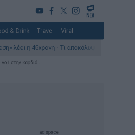
od & Drink
Travel
Viral
λέει η 46χρονη - Τι αποκάλυψε στους αστυνομικο
 νο1 στην καρδιά...