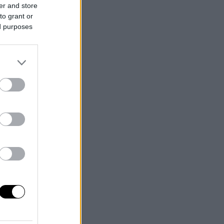
er and store
to grant or
ed purposes