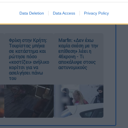
θινή μάχη για το στέμμα στη φυλή των
Data Deletion
Data Access
Privacy Policy
Φρίκη στην Κρήτη:
Marfin: «Δεν έχω
Τουρίστας μπήκε
καμία σχέση με την
σε κατάστημα και
επίθεση» λέει η
ρώτησε πόσο
46χρονη - Τι
«κοστίζει» ανήλικο
αποκάλυψε στους
κορίτσι για να
αστυνομικούς
ασελγήσει πάνω
του