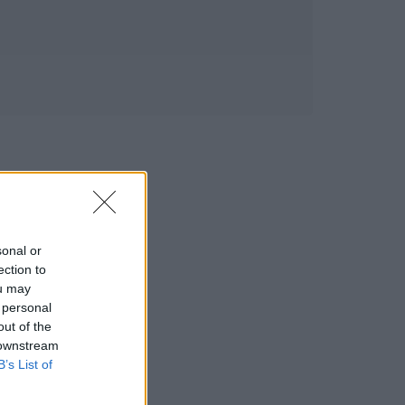
sonal or
ection to
ou may
 personal
out of the
 downstream
B’s List of