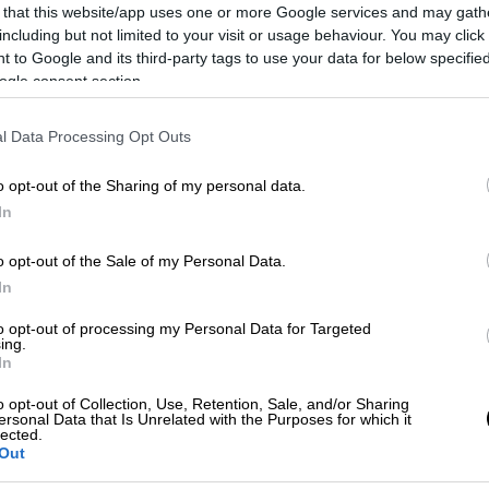
 that this website/app uses one or more Google services and may gath
including but not limited to your visit or usage behaviour. You may click 
 to Google and its third-party tags to use your data for below specifi
ogle consent section.
l Data Processing Opt Outs
 το ΕΘΝΟΣ στη Google
o opt-out of the Sharing of my personal data.
In
βασίζεται ο
Πακιστανός
κουρέας
'Αλι Αμπά.
υρέα που χρησιμοποιεί φλόγιστρα, μπαλτά
o opt-out of the Sale of my Personal Data.
γυαλιά.
In
γάλη επιτυχία στη χώρα, με τους πελάτες να
to opt-out of processing my Personal Data for Targeted
ing.
νατολική πόλη της
Λαχόρης
.
In
έματος, ο
Αμπάς
θα πάρει λίγο από την
o opt-out of Collection, Use, Retention, Sale, and/or Sharing
ersonal Data that Is Unrelated with the Purposes for which it
 μερικά στρώματα με τη βοήθεια ενός
lected.
Out
α παχύτερη χαίτη με λίγο σπασμένο γυαλί.