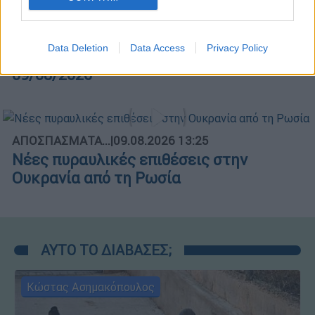
Μεσημεριανό...
|
09.08.2026 14:15
Data Deletion
Data Access
Privacy Policy
Μεσημεριανό δελτίο ειδήσεων
09/08/2026
ΑΠΟΣΠΑΣΜΑΤΑ...
|
09.08.2026 13:25
Νέες πυραυλικές επιθέσεις στην
Ουκρανία από τη Ρωσία
ΑΥΤΟ ΤΟ ΔΙΑΒΑΣΕΣ;
Κώστας Ασημακόπουλος