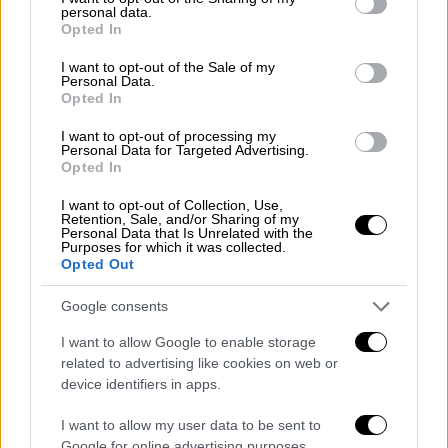
παραπέμπει στη νεότητα, ενώ του Τραμπ
personal data.
grant or deny consent to Google and its third-party tags to
εκφράζει δύναμη!
Opted In
use your data for below specified purposes in below Google
consent section.
ΑΛΛΑ #TAGS
I want to opt-out of the Sale of my
Personal Data.
ΣΥΡΙΖΑ
Κυριάκος Μητσοτάκης
Opted In
I want to opt-out of processing my
επίθεση
αστυνομία
Personal Data for Targeted Advertising.
Opted In
Ντόναλντ Τραμπ
Κιμ Γιονγκ Ουν
I want to opt-out of Collection, Use,
Retention, Sale, and/or Sharing of my
Πακιστάν
Personal Data that Is Unrelated with the
Purposes for which it was collected.
Opted Out
Google consents
I want to allow Google to enable storage
related to advertising like cookies on web or
device identifiers in apps.
I want to allow my user data to be sent to
Google for online advertising purposes.