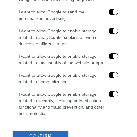
I want to allow Google to send me
personalized advertising.
I want to allow Google to enable storage
related to analytics like cookies on web or
device identifiers in apps.
POPULAR VIDEOS
I want to allow Google to enable storage
related to functionality of the website or app.
I want to allow Google to enable storage
Κεντρικό...
|
09.08.2026 20:50
related to personalization.
Κεντρικό δελτίο ειδήσεων 09/08/2026
I want to allow Google to enable storage
related to security, including authentication
functionality and fraud prevention, and other
user protection.
ΑΘΛΗΤΙΚΟ ΔΕΛΤΙΟ
|
09.08.2026 20:28
Αθλητικό δελτίο ειδήσεων 09/08/2026
CONFIRM