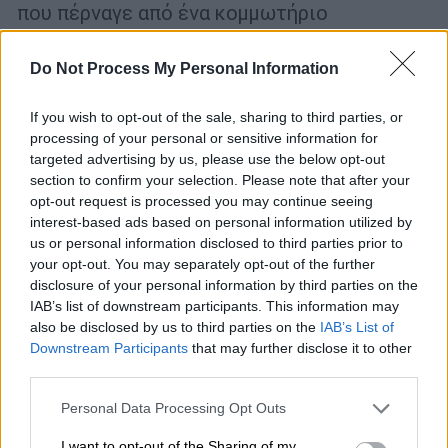
που πέρναγε από ένα κομμωτήριο
Do Not Process My Personal Information
If you wish to opt-out of the sale, sharing to third parties, or
processing of your personal or sensitive information for
targeted advertising by us, please use the below opt-out
section to confirm your selection. Please note that after your
opt-out request is processed you may continue seeing
interest-based ads based on personal information utilized by
us or personal information disclosed to third parties prior to
your opt-out. You may separately opt-out of the further
disclosure of your personal information by third parties on the
IAB’s list of downstream participants. This information may
also be disclosed by us to third parties on the
IAB’s List of
Κόσμος
|
22.02.2019 11:03
Downstream Participants
that may further disclose it to other
Ανόι: Κουρέας προσφέρει κουρέματα
third parties.
Τραμπ-Κιμ ενόψει Συνόδου (vid)
Please note that this website/app uses one or more Google
Personal Data Processing Opt Outs
Όπως εξήγησε o ίδιος, η κόμμωση του Κιμ
services and may gather and store information including but
not limited to your visit or usage behaviour. You may click to
I want to opt-out of the Sharing of my