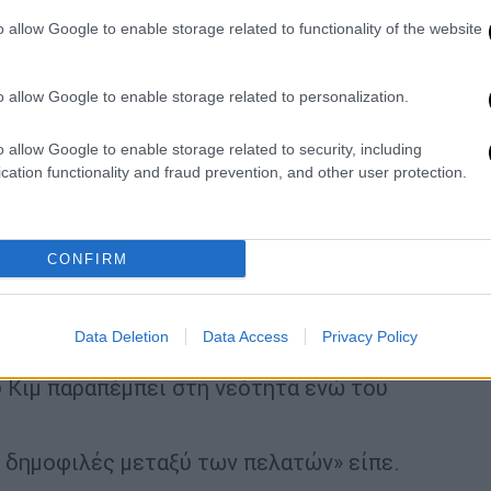
o allow Google to enable storage related to functionality of the website
o allow Google to enable storage related to personalization.
ρυφής συνταράσσει το Ανόι, ο κομμωτής Le
o allow Google to enable storage related to security, including
cation functionality and fraud prevention, and other user protection.
 δωρεάν κουρέματα Τραμπ ή Κιμ σε δώδεκα
ν οι Ντόναλντ Τραμπ και Κιμ Γιονγκ Ουν
CONFIRM
υζητήσουν για την αποκατάσταση της
άτι για να δείξω ότι οι άνθρωποι του Ανόι
Data Deletion
Data Access
Privacy Policy
δήλωσε ο Duong.
 Κιμ παραπέμπει στη νεότητα ενώ του
ο δημοφιλές μεταξύ των πελατών» είπε.