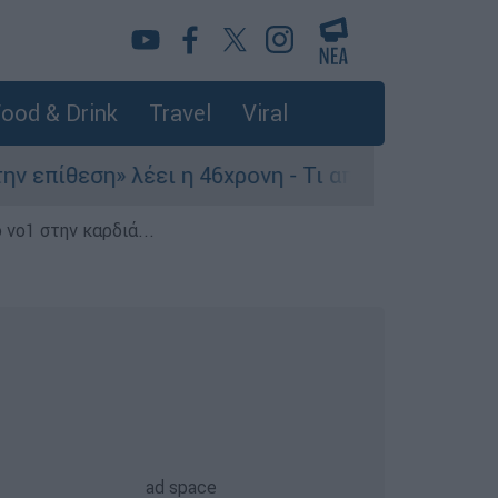
ood & Drink
Travel
Viral
θεση» λέει η 46χρονη - Τι αποκάλυψε στους αστυ
 νο1 στην καρδιά...