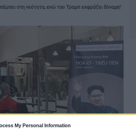
απέμπει στη νεότητα, ενώ του Τραμπ εκφράζει δύναμη!
ocess My Personal Information