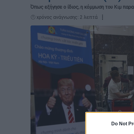
Όπως εξήγησε o ίδιος, η κόμμωση του Κιμ παρ
🕛 χρόνος ανάγνωσης: 2 λεπτά ┋
Do Not Pr