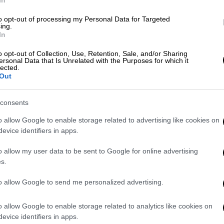
In
ενθουσιασμό του για την άφιξη του Κιμ
to opt-out of processing my Personal Data for Targeted
νάμ, την επόμενη εβδομάδα, για τη
ing.
In
εδρο των ΗΠΑ, Ντόναλντ Τραμπ και ελπίζει
οπροσώπως.
o opt-out of Collection, Use, Retention, Sale, and/or Sharing
ersonal Data that Is Unrelated with the Purposes for which it
lected.
Out
consents
o allow Google to enable storage related to advertising like cookies on
evice identifiers in apps.
o allow my user data to be sent to Google for online advertising
s.
video
to allow Google to send me personalized advertising.
o allow Google to enable storage related to analytics like cookies on
evice identifiers in apps.