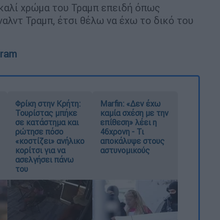
οκαλί χρώμα του Τραμπ επειδή όπως
αλντ Τραμπ, έτσι θέλω να έχω το δικό του
gram
Φρίκη στην Κρήτη:
Marfin: «Δεν έχω
Τουρίστας μπήκε
καμία σχέση με την
σε κατάστημα και
επίθεση» λέει η
ρώτησε πόσο
46χρονη - Τι
«κοστίζει» ανήλικο
αποκάλυψε στους
κορίτσι για να
αστυνομικούς
ασελγήσει πάνω
του