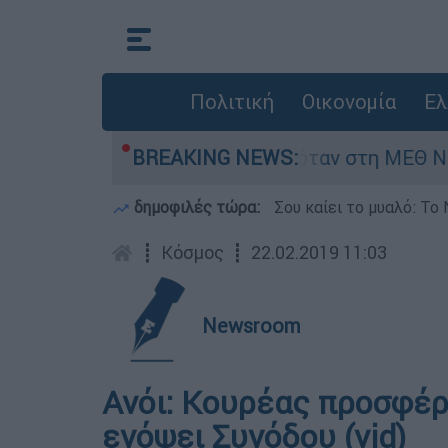
Πολιτική
Οικονομία
Ελ
φος 8 ημερών - Νοσηλευόταν στη ΜΕΘ Νεογνών
BREAKING NEWS:
δημοφιλές τώρα:
Σου καίει το μυαλό: Το 
┋
Κόσμος
┋
22.02.2019 11:03
Newsroom
Ανόι: Κουρέας προσφέρ
ενόψει Συνόδου (vid)