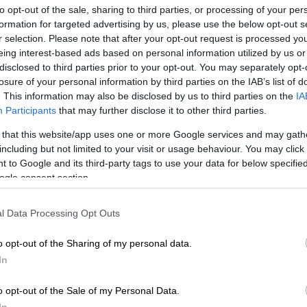
to opt-out of the sale, sharing to third parties, or processing of your per
formation for targeted advertising by us, please use the below opt-out s
r selection. Please note that after your opt-out request is processed y
eing interest-based ads based on personal information utilized by us or
disclosed to third parties prior to your opt-out. You may separately opt-
losure of your personal information by third parties on the IAB’s list of
 το ΕΘΝΟΣ στη Google
. This information may also be disclosed by us to third parties on the
IA
Participants
that may further disclose it to other third parties.
ρό δρομάκι του Ανόι, ο Le Phuc Hai
 that this website/app uses one or more Google services and may gath
η βαφή στα μαλλιά του, καθώς θέλει να
including but not limited to your visit or usage behaviour. You may click 
ώμα σε αυτό του προέδρου των Ηνωμένων
 to Google and its third-party tags to use your data for below specifi
ogle consent section.
.
ς To Gia Huy μεταμορφώνεται σε
l Data Processing Opt Outs
ορέας, Κιμ Γιονγκ Ουν.
o opt-out of the Sharing of my personal data.
 τον Κιμ Γιονγκ Ουν, ειδικά όταν έχω αυτό
In
σούκλι του οποίου είναι «Ουν» λόγω της
o opt-out of the Sale of my Personal Data.
ρειας Κορέας.