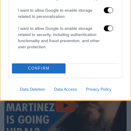
Μάλιστα, όπως ο ίδιος υποστηρίζει, η
γυναίκα προχώρησε πολύ γρήγορα στο
I want to allow Google to enable storage
επόμενο βήμα της ζωής της και παντρεύτηκε
related to personalization.
πολύ άμεσα.
I want to allow Google to enable storage
related to security, including authentication
Το βίντεο μέχρι έχει συγκεντρώσει πάνω 14
functionality and fraud prevention, and other
εκατομμύρια προβολές, με σχόλια
user protection.
συμπαράστασης να πέφτουν βροχή προς τον
απαρηγόρητο άνδρα.
CONFIRM
Data Deletion
Data Access
Privacy Policy
video