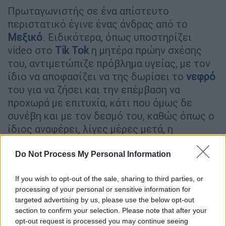
Πρωταγωνιστής σε ένα απίστευτο
περιστατικό έγινε ένας άνδρας από το
Μεξικό
. Ειδικότερα, όπως υποστηρίζει
video στο
Tik Tok
η μητέρα πρώην σχέσης
του, αντιμετώπιζε πρόβλημα υγείας, με τον
ίδιο να αποφασίζει να της δωρίσει το
νεφρό
του για να ζήσει και την επέμβαση να
προχωρά με επιτυχία, κάτι που όμως δε
συνέβη και με τον δεσμό του, καθώς όπως ο
ίδιος αναφέρει, λίγες μέρες μετά, η
σύντροφός του τον εγκατέλειψε.
Do Not Process My Personal Information
ΔΙΑΒΑΣΤΕ ΕΠΙΣΗΣ
If you wish to opt-out of the sale, sharing to third parties, or
processing of your personal or sensitive information for
Ελλάδα
|
22.01.2022 13:00
targeted advertising by us, please use the below opt-out
Η κακοκαιρία «Ελπίς» έντυσε τη
section to confirm your selection. Please note that after your
χώρα στα «λευκά»: Πώς θα εξελιχθεί
opt-out request is processed you may continue seeing