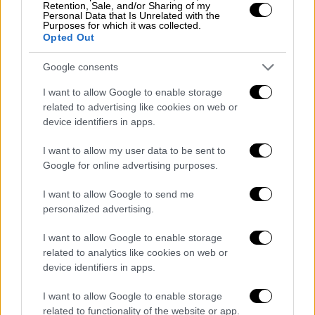
Μεσογείου η Ελλάδα» - Τι αλλάζει με
Retention, Sale, and/or Sharing of my
Personal Data that Is Unrelated with the
τα Rafale
Purposes for which it was collected.
Opted Out
Ιστορία
|
22.01.2022 12:21
Google consents
Πόλεμος προ των πυλών: Η Ουκρανία
I want to allow Google to enable storage
θυμίζει Κούβα 1962 τότε που ΗΠΑ και
related to advertising like cookies on web or
ΕΣΣΔ άγγιξαν τον όλεθρο – Η Κρίση
device identifiers in apps.
των Πυραύλων σταμάτησε τη Γη να
I want to allow my user data to be sent to
γυρίζει...
Google for online advertising purposes.
Πολιτική
|
22.01.2022 12:32
I want to allow Google to send me
personalized advertising.
Αυστηρό μήνυμα Δένδια σε Τουρκία:
Αμφισβητεί κεκτημένα δεκαετιών με
I want to allow Google to enable storage
εξωφρενικές αιτιάσεις
related to analytics like cookies on web or
device identifiers in apps.
I want to allow Google to enable storage
related to functionality of the website or app.