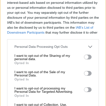
τις επόμενες ώρες και πού
interest-based ads based on personal information utilized by
us or personal information disclosed to third parties prior to
αναμένονται χιονοπτώσεις
your opt-out. You may separately opt-out of the further
disclosure of your personal information by third parties on the
IAB’s list of downstream participants. This information may
Lifestyle
|
22.01.2022 12:56
also be disclosed by us to third parties on the
IAB’s List of
Survivor: Οι 3 νέοι παίκτες και η
Downstream Participants
that may further disclose it to other
αλήθεια για το νέο τραγούδι του
third parties.
Βαλάντη - Η ανάρτηση από τη
Please note that this website/app uses one or more Google
Personal Data Processing Opt Outs
δισκογραφική του
services and may gather and store information including but
not limited to your visit or usage behaviour. You may click to
I want to opt-out of the Sharing of my
personal data.
grant or deny consent to Google and its third-party tags to
Υγεία
|
22.01.2022 12:46
Opted In
use your data for below specified purposes in below Google
Ο ΕΟΔΥ για τη νέα υποπαραλλαγή της
consent section.
I want to opt-out of the Sale of my
Όμικρον: Δεν υπάρχει ένδειξη ότι
Personal Data.
Opted In
έχει διαφορετικές ιδιότητες
I want to opt-out of processing my
Personal Data for Targeted Advertising.
Ελλάδα
|
22.01.2022 12:00
Opted In
«Κλειδοκράτορας της Ανατολικής
I want to opt-out of Collection, Use,