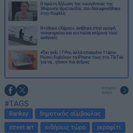
Η πρώτη δήλωση της οικογένειας της
38χρονης Βρετανίδας που δολοφονήθηκε
στην Κυψέλη
Ντύθηκε «Χάρος», ανέβηκε στην οροφή
νοσοκομείου και κοιτούσε επίμονα τους
ασθενείς
«Όχι γκέι 17 Pro, αλλά σπασμένο 11άρι»:
Ρώσοι διαλύουν τα iPhone τους στο TikTok
για να... γίνουν πιο άνδρες
επόμενο
άρθρο
#TAGS
Banksy
δημοτικός σύμβουλος
street art
ειδήσεις τώρα
γκραφίτι