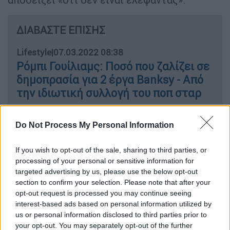
ΔΙΑΒΑΣΤΕ ΕΠΙΣΗΣ
Lifestyle
|
07.03.2022 08:38
Ρόμπι Γουίλιαμς: Ποσό που ζαλίζει σε
δημοπρασία για 2 έργα Banksy - Από
την ιδιωτική συλλογή του ποπ σταρ
Πολιτισμός
|
12.11.2021 09:18
Do Not Process My Personal Information
Ο Κρίστοφερ Γουόκεν κατέστρεψε
ένα αυθεντικό έργο του Banksy στο
If you wish to opt-out of the sale, sharing to third parties, or
processing of your personal or sensitive information for
φινάλε του «The Outlaws»
targeted advertising by us, please use the below opt-out
section to confirm your selection. Please note that after your
Πολιτισμός
|
15.10.2021 17:13
opt-out request is processed you may continue seeing
interest-based ads based on personal information utilized by
Banksy: Τιμή ρεκόρ για τον
us or personal information disclosed to third parties prior to
μισοκατεστραμμένο πίνακα «Love is
your opt-out. You may separately opt-out of the further