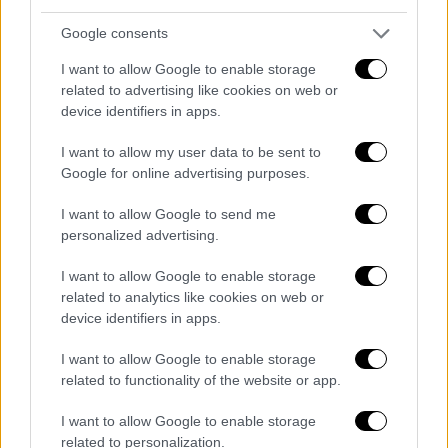
Google consents
«Δεν είμαι ο Banksy»
I want to allow Google to enable storage
Ο Oυαλός ξεκίνησε, μάλιστα, μία καμπάνια
related to advertising like cookies on web or
από τον ιστότοπό του, μέσω της οποίας
device identifiers in apps.
καλεί όσους πολίτες δεν είναι ο Bansky να
I want to allow my user data to be sent to
αγοράσουν μία κονκάρδα που γράφει αυτό
Google for online advertising purposes.
ακριβώς -
«Δεν είμαι ο Banksy»
. Μάλιστα, ο
Γκάνον, προειδοποιεί τον ίδιο τον
I want to allow Google to send me
personalized advertising.
καλλιτέχνη «να μην διανοηθεί» να αγοράσει
την κονκάρδα.
I want to allow Google to enable storage
related to analytics like cookies on web or
device identifiers in apps.
I want to allow Google to enable storage
related to functionality of the website or app.
I want to allow Google to enable storage
related to personalization.