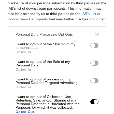
in the Bin» - Τμήμα του σε λωρίδες
disclosure of your personal information by third parties on the
IAB’s list of downstream participants. This information may
also be disclosed by us to third parties on the
IAB’s List of
Viral
|
08.09.2021 16:45
Downstream Participants
that may further disclose it to other
Δημοφιλές έργο του Banksy,
third parties.
μισοτεμαχισμένο, βγαίνει σε
Please note that this website/app uses one or more Google
Personal Data Processing Opt Outs
δημοπρασία
services and may gather and store information including but
not limited to your visit or usage behaviour. You may click to
I want to opt-out of the Sharing of my
personal data.
grant or deny consent to Google and its third-party tags to
Κόσμος
|
17.09.2020 13:52
Opted In
use your data for below specified purposes in below Google
Ευρωπαϊκή Ένωση: Τα έργα του
consent section.
I want to opt-out of the Sale of my
Banksy δεν του ανήκουν
Personal Data.
Opted In
Κόσμος
|
29.08.2020 19:06
I want to opt-out of processing my
Personal Data for Targeted Advertising.
Πλοίο διάσωσης του Banksy:
Opted In
Απομακρύνθηκαν 49 μετανάστες με
I want to opt-out of Collection, Use,
«εύθραυστη» υγεία
Retention, Sale, and/or Sharing of my
Personal Data that Is Unrelated with the
Purposes for which it was collected.
Opted Out