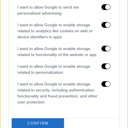
I want to allow Google to send me
ΟΛΕΣ ΟΙ ΕΙΔΗΣΕΙΣ
personalized advertising.
Κομισιόν: Μπαίνει προσωρινό πλαφόν
I want to allow Google to enable storage
στο φυσικό αέριο - Τι αποφασίστηκε για
related to analytics like cookies on web or
το ρωσικό πετρέλαιο
device identifiers in apps.
Εξοικονόμηση ενέργειας: Δεν εξετάζει η
I want to allow Google to enable storage
κυβέρνηση μειωμένο ωράριο στα
related to functionality of the website or app.
καταστήματα τον χειμώνα
Γεραπετρίτης στο OPEN: Δεν θα
I want to allow Google to enable storage
δώσουμε προεκλογικά τίποτα που θα
related to personalization.
διακινδυνεύσει την δημοσιονομική
I want to allow Google to enable storage
πορεία της χώρας
related to security, including authentication
Revenge porn στην Πάτρα:
functionality and fraud prevention, and other
Ταυτοποιήθηκαν τρία άτομα - Κατέβηκαν
user protection.
τα βίντεο από το Διαδίκτυο αλλά
διακινούνται με άλλο τρόπο
CONFIRM