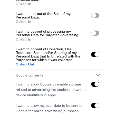
Sentinel-2Α
του Ευρωπαϊκού Προγράμματος
grant or deny consent to Google and its third-party tags to
Opted In
use your data for below specified purposes in below Google
Παρατήρησης Γης Copernicus στις 30
consent section.
I want to opt-out of the Sale of my
Σεπτεμβρίου και η επεξεργασία της
Personal Data.
πραγματοποιήθηκε από την μονάδα BEYOND.
Opted In
I want to opt-out of processing my
Η εντυπωσιακή εικόνα
Personal Data for Targeted Advertising.
Opted In
I want to opt-out of Collection, Use,
Retention, Sale, and/or Sharing of my
Personal Data that Is Unrelated with the
Purposes for which it was collected.
Opted Out
Google consents
I want to allow Google to enable storage
related to advertising like cookies on web or
device identifiers in apps.
Η γέφυρα του Ρίου - Αντιρρίου μέσα από τα «μάτια» του
I want to allow my user data to be sent to
δορυφόρου Copernicus
Google for online advertising purposes.