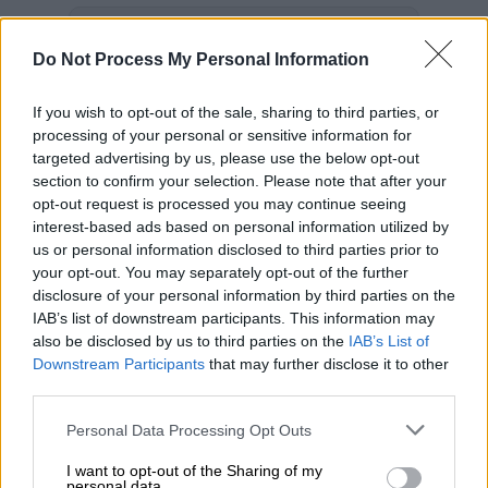
Προσθέστε το ΕΘΝΟΣ στη Google
Do Not Process My Personal Information
Μια
εντυπωσιακή εικόνα από ψηλά
της
If you wish to opt-out of the sale, sharing to third parties, or
γέφυρας Ρίου-Αντιρρίου
φέρνει στη
processing of your personal or sensitive information for
δημοσιότητα ο ευρωπαϊκός δορυφόρος του
targeted advertising by us, please use the below opt-out
Copernicus
.
section to confirm your selection. Please note that after your
opt-out request is processed you may continue seeing
Η Επιχειρησιακή Μονάδα BEYOND του
interest-based ads based on personal information utilized by
Ινστιτούτου Αστρονομίας, Αστροφυσικής,
us or personal information disclosed to third parties prior to
your opt-out. You may separately opt-out of the further
Διαστημικών Εφαρμογών και
disclosure of your personal information by third parties on the
Τηλεπισκόπησης του Εθνικού
IAB’s list of downstream participants. This information may
Αστεροσκοπείου Αθηνών (ΙΑΑΔΕΤ/ΕΑΑ)
also be disclosed by us to third parties on the
IAB’s List of
έδωσε στη δημοσιότητα μια δορυφορική
Downstream Participants
that may further disclose it to other
third parties.
εικόνα της γέφυρας Ρίου - Αντιρρίου
(Χαρίλαος Τρικούπης) μήκους 2.833 μέτρων.
Please note that this website/app uses one or more Google
Personal Data Processing Opt Outs
services and may gather and store information including but
Η εικόνα λήφθηκε από τον δορυφόρο
not limited to your visit or usage behaviour. You may click to
I want to opt-out of the Sharing of my
personal data.