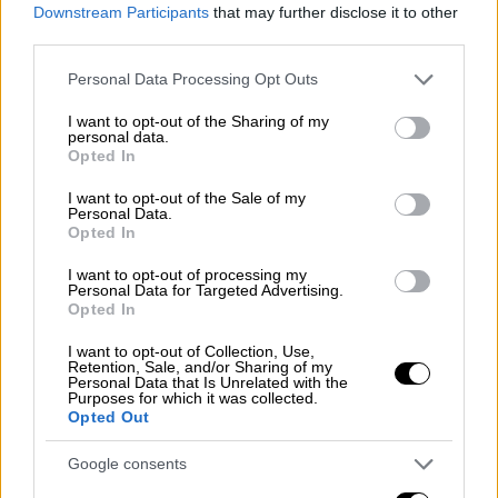
Downstream Participants
that may further disclose it to other
μυθολογία, την κουλτούρα και την
third parties.
αρχιτεκτονική της χώρας μας.
Please note that this website/app uses one or more Google
Personal Data Processing Opt Outs
services and may gather and store information including but
Η Σοφία Χου, διευθύντρια του Τμήματος,
not limited to your visit or usage behaviour. You may click to
I want to opt-out of the Sharing of my
ανέφερε με τη σειρά της ότι το Τμήμα
personal data.
grant or deny consent to Google and its third-party tags to
Opted In
Νεοελληνικών Σπουδών του Πανεπιστημίου
use your data for below specified purposes in below Google
Διεθνών Σπουδών της Σαγκάης ιδρύθηκε το
consent section.
I want to opt-out of the Sale of my
Personal Data.
1972
, αριθμώντας πλέον περί τους 20-30
Opted In
φοιτητές.
I want to opt-out of processing my
Personal Data for Targeted Advertising.
Μάλιστα, ήταν το
πρώτο Τμήμα
Opted In
Νεοελληνικών Σπουδών
σε
όλη την Κίνα
και
για ένα πολύ μεγάλο χρονικό διάστημα το
I want to opt-out of Collection, Use,
Retention, Sale, and/or Sharing of my
μοναδικό.
Personal Data that Is Unrelated with the
Purposes for which it was collected.
Opted Out
Στο Τμήμα διδάσκουν
τρεις Κινέζες
καθηγήτριες
, καθώς και μία Ελληνίδα, η
Google consents
Ράνια Καταβούτα, η οποία ανέφερε ότι