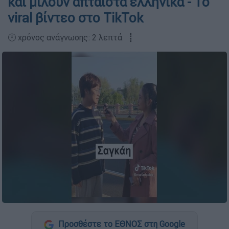
και μιλούν άπταιστα ελληνικά - Το
viral βίντεο στο TikTok
🕛 χρόνος ανάγνωσης: 2 λεπτά ┋
Προσθέστε το ΕΘΝΟΣ στη Google