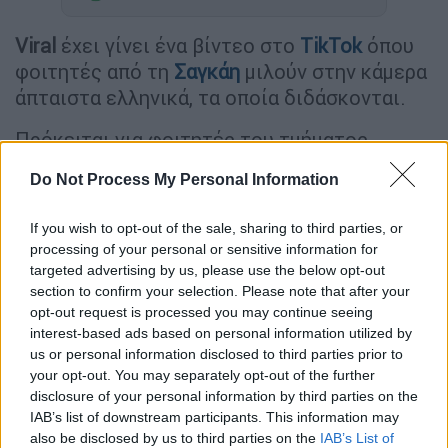
Viral
έχει γίνει ένα βίντεο στο
TikTok
όπου
φοιτητές από τη
Σαγκάη
μιλούν στην κάμερα
άπταιστα ελληνικά, τα οποία διδάσκονται.
Πρόκειται για φοιτητές του τμήματος
Νεοελληνικών Σπουδών
στο
Πανεπιστήμιο
Do Not Process My Personal Information
Διεθνών
Σπουδών της Σανγκάης
.
If you wish to opt-out of the sale, sharing to third parties, or
Οι νέοι μιλούν στην κάμερα μιας TikToker,
processing of your personal or sensitive information for
της
Marianna
Lee
και συστήνονται με τα
targeted advertising by us, please use the below opt-out
ελληνικά τους ονόματα.
section to confirm your selection. Please note that after your
opt-out request is processed you may continue seeing
Πρόκειται για τους:
Αστερία, Φανή,
interest-based ads based on personal information utilized by
Οδυσσέας, Ήβη, Aνθούλα, Ιάσωνα και
us or personal information disclosed to third parties prior to
your opt-out. You may separately opt-out of the further
Ζήνωνα
.
disclosure of your personal information by third parties on the
IAB’s list of downstream participants. This information may
Στο βίντεο λένε πως θαυμάζουν τους
also be disclosed by us to third parties on the
IAB’s List of
Έλληνες φιλοσόφους, την ελληνική