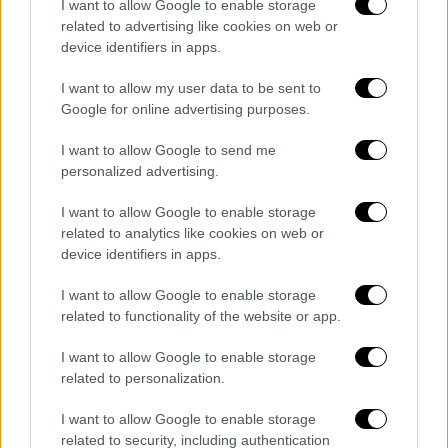
I want to allow Google to enable storage
εργάζεται εκεί τα τελευταία και 9 χρόνια.
related to advertising like cookies on web or
Εκτός από νεοελληνική γλώσσα διδάσκει
device identifiers in apps.
στους φοιτητές και νεοελληνική λογοτεχνία,
I want to allow my user data to be sent to
ενώ βοηθά τους νέους να γνωρίσουν
Google for online advertising purposes.
καλύτερα τον ελληνικό πολιτισμό.
I want to allow Google to send me
Το βίντεο που έχει «σπάσει» τις προβολές
personalized advertising.
στο TikTok
μπορείτε να το δείτε εδώ
.
I want to allow Google to enable storage
ΟΛΕΣ ΟΙ ΕΙΔΗΣΕΙΣ
related to analytics like cookies on web or
device identifiers in apps.
Ολομέτωπη επίθεση Μητσοτάκη σε
Τσίπρα: Ποιους ήθελε να προστατέψει
I want to allow Google to enable storage
related to functionality of the website or app.
με τις αλλαγές που έκανε στον Ποινικό
Κώδικα για τις παρακολουθήσεις;
I want to allow Google to enable storage
Αναζητούν συνεργό της γυναίκας που
related to personalization.
συνελήφθη για την έκρηξη στην
I want to allow Google to enable storage
Κωνσταντινούπολη - Σήμα και στις
related to security, including authentication