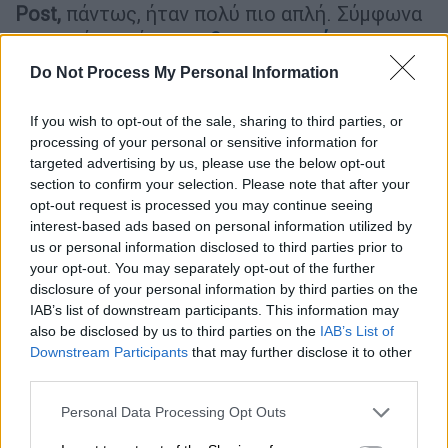
Post,
πάντως, ήταν πολύ πιο απλή. Σύμφωνα
με το μέσο, τέσσερα
βορειοκορεάτικα
drones
παραβίασαν τον εναέριο χώρο της
Do Not Process My Personal Information
χώρας, πριν από μερικές μέρες. Η κατάρριψή
τους απέτυχε. Ο νοτιοκορεατικός στρατός
If you wish to opt-out of the sale, sharing to third parties, or
ζήτησε επίσημα συγγνώμη και σχεδίασε να
processing of your personal or sensitive information for
targeted advertising by us, please use the below opt-out
πάρει το «αίμα» του πίσω, δίνοντας τη δική
section to confirm your selection. Please note that after your
του απάντηση στα ερωτήματα που
opt-out request is processed you may continue seeing
δημιουργήθηκαν σχετικά με το δίκτυο
interest-based ads based on personal information utilized by
αεράμυνας της χώρας.
us or personal information disclosed to third parties prior to
your opt-out. You may separately opt-out of the further
disclosure of your personal information by third parties on the
Military rocket pyrotechnics
IAB’s list of downstream participants. This information may
launched in Anyang, South Korea. 안
also be disclosed by us to third parties on the
IAB’s List of
양
pic.twitter.com/33tgbZSSrt
Downstream Participants
that may further disclose it to other
third parties.
— Vernon Phillips (@VernonGlobal)
Please note that this website/app uses one or more Google
December 30, 2022
Personal Data Processing Opt Outs
services and may gather and store information including but