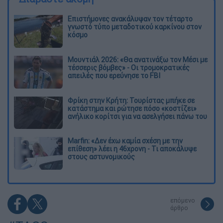
Επιστήμονες ανακάλυψαν τον τέταρτο
γνωστό τύπο μεταδοτικού καρκίνου στον
κόσμο
Μουντιάλ 2026: «Θα ανατινάξω τον Μέσι με
τέσσερις βόμβες» - Οι τρομοκρατικές
απειλές που ερεύνησε το FBI
Φρίκη στην Κρήτη: Τουρίστας μπήκε σε
κατάστημα και ρώτησε πόσο «κοστίζει»
ανήλικο κορίτσι για να ασελγήσει πάνω του
Marfin: «Δεν έχω καμία σχέση με την
επίθεση» λέει η 46χρονη - Τι αποκάλυψε
στους αστυνομικούς
επόμενο
άρθρο