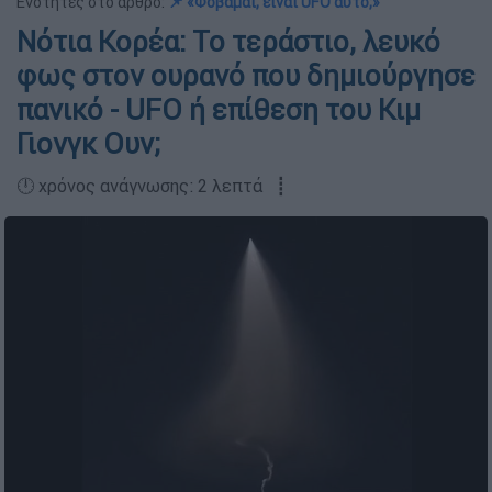
Ενότητες στο άρθρο:
📌 «Φοβάμαι, είναι UFO αυτό;»
Νότια Κορέα: Το τεράστιο, λευκό
φως στον ουρανό που δημιούργησε
πανικό - UFO ή επίθεση του Κιμ
Γιονγκ Ουν;
🕛 χρόνος ανάγνωσης: 2 λεπτά ┋