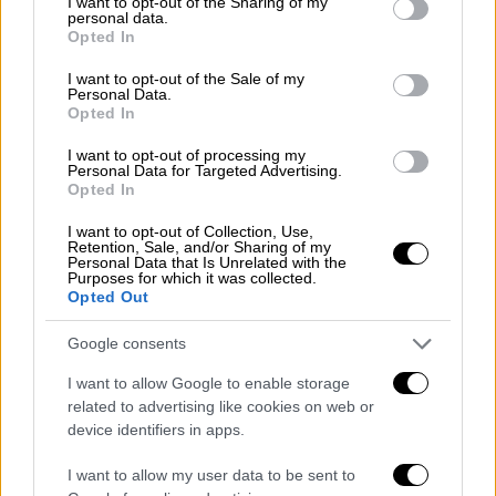
not limited to your visit or usage behaviour. You may click to
I want to opt-out of the Sharing of my
Έτσι, προέβη στη
δοκιμαστική εκτόξευση
personal data.
grant or deny consent to Google and its third-party tags to
Opted In
ενός πυραύλου στερεού καυσίμου
, ο οποίος
use your data for below specified purposes in below Google
πρόκειται να θέσει σε τροχιά τον πρώτο
consent section.
I want to opt-out of the Sale of my
Personal Data.
κατασκοπευτικό δορυφόρο της χώρας.
Opted In
Ωστόσο, η εκτόξευση ήταν αυτή που
δημιούργησε την απόκοσμη λευκή λάμψη
I want to opt-out of processing my
Personal Data for Targeted Advertising.
στον ουρανό, η οποία και έγινε ορατή σε
Opted In
πολλές περιοχές της χώρας. Μάλιστα,
I want to opt-out of Collection, Use,
επειδή ακριβώς κανείς δε γνώριζε για τα
Retention, Sale, and/or Sharing of my
Personal Data that Is Unrelated with the
σχέδια του στρατού
, η τεράστια, λευκή
Purposes for which it was collected.
λάμψη στον ουρανό, δημιούργησε σύγχυση,
Opted Out
τόσο στους πολίτες, όσο
και στην κρατική
Google consents
τηλεόραση.
Πολλοί έκαναν λόγο για επίθεση
που δέχονταν από τη γειτονική χώρα, ενώ
I want to allow Google to enable storage
related to advertising like cookies on web or
άλλοι πίστεψαν ότι επρόκειτο για
device identifiers in apps.
εξωγήινους.
I want to allow my user data to be sent to
https://twitter.com/srdmk01/status/16087746