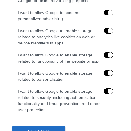
Google for online advertising purposes.
98548219904?
I want to allow Google to send me
s=20&t=RX_ZxUQLCScoHL2odqlMig
personalized advertising.
Στο δημοσίευμα αναφέρεται ότι πολίτης
I want to allow Google to enable storage
δήλωσε, «φοβάμαι, είναι UFO αυτό;», ενώ
related to analytics like cookies on web or
«φωτιά» πήραν τα τηλέφωνα προς τα
device identifiers in apps.
αστυνομικά τμήματα και τον στρατό, ώστε
I want to allow Google to enable storage
να διαπιστωθεί τι συνέβαινε. Μετά τις
related to functionality of the website or app.
σκηνές απόλυτου χάους που προκλήθηκαν, ο
στρατός εξέδωσε επίσημη ανακοίνωση στην
I want to allow Google to enable storage
οποία σημειωνόταν ότι επρόκειτο για
related to personalization.
δοκιμαστική εκτόξευση, οπότε δεν υπήρχε
I want to allow Google to enable storage
λόγος ανησυχίας.
related to security, including authentication
functionality and fraud prevention, and other
ΟΛΕΣ ΟΙ ΕΙΔΗΣΕΙΣ
user protection.
Τον Απρίλιο η αύξηση του κατώτατου
μισθού - Πρωτοχρονιάτικο μήνυμα