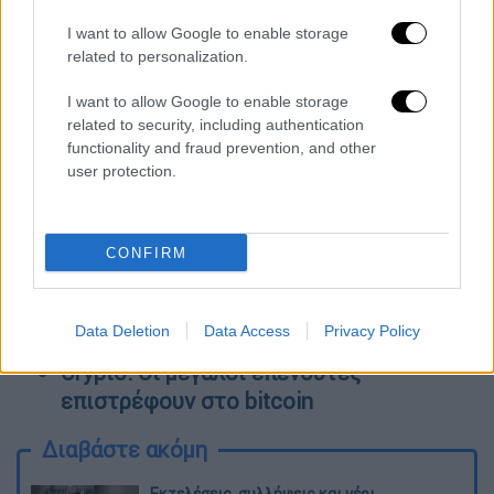
«Βόμβα» Τσίπρα: Ο ΣΥΡΙΖΑ αποχωρεί από
I want to allow Google to enable storage
όλες τις ψηφοφορίες στη Βουλή πλην
related to personalization.
αυτής για το κόμμα Κασιδιάρη
I want to allow Google to enable storage
«Είδα μια έκρηξη, μια φωτιά στη
related to security, including authentication
θάλασσα» - Συγκλονίζει η μαρτυρία για
functionality and fraud prevention, and other
το Phantom που κατέπεσε - «Χτενίζουν»
user protection.
την περιοχή για τον εντοπισμό του
κυβερνήτη
Αφέντρα δηλητηρίασε τη φίλη της με
CONFIRM
τσιζκέικ... για της κλέψει την
ταυτότητα - Από τις πιο περίεργες
Data Deletion
Data Access
Privacy Policy
υποθέσεις
Crypto: Οι μεγάλοι επενδυτές
επιστρέφουν στο bitcoin
Διαβάστε ακόμη