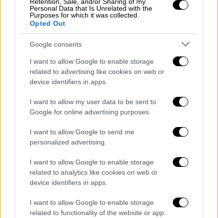
μια κατσαρίδα έχει πάρει το
όνομά
τους και
Retention, Sale, and/or Sharing of my
Personal Data that Is Unrelated with the
έχει
ταϊστεί
σε άλλο ζώο.
Purposes for which it was collected.
Opted Out
Αν δεν είστε φαν των κατσαρίδων, μπορείτε
Google consents
απλά να επιλέξετε ένα
σάπιο μαρούλι
.
I want to allow Google to enable storage
Αν οι
πρώην
σας είναι
ιδιαίτερα ενοχλητικοί
,
related to advertising like cookies on web or
μπορείτε να πληρώσετε κάτι έξτρα και θα
device identifiers in apps.
τους σταλεί το
βίντεο που αποθανατίζει
τη
I want to allow my user data to be sent to
στιγμή που η κατσαρίδα ή το μαρούλι γίνεται
Google for online advertising purposes.
βορρά
στα
ζώα
.
I want to allow Google to send me
Η καμπάνια έχει τιτλοφορείται «
Cry me a
personalized advertising.
cockroach
» και διοργανώνεται κάθε χρόνο.
I want to allow Google to enable storage
Πέρυσι ο ζωολογικός κήπος έλαβε 8.000
related to analytics like cookies on web or
δωρεές. Τα πιο δημοφιλή ονόματα για το
device identifiers in apps.
2022 ήταν Jacob και Sarah.
I want to allow Google to enable storage
ΟΛΕΣ ΟΙ ΕΙΔΗΣΕΙΣ
related to functionality of the website or app.