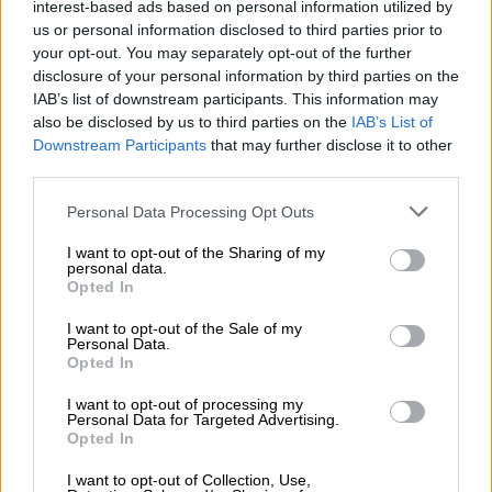
interest-based ads based on personal information utilized by
us or personal information disclosed to third parties prior to
your opt-out. You may separately opt-out of the further
disclosure of your personal information by third parties on the
IAB’s list of downstream participants. This information may
also be disclosed by us to third parties on the
IAB’s List of
View this post on Instagram
Downstream Participants
that may further disclose it to other
third parties.
Please note that this website/app uses one or more Google
Personal Data Processing Opt Outs
services and may gather and store information including but
not limited to your visit or usage behaviour. You may click to
I want to opt-out of the Sharing of my
personal data.
grant or deny consent to Google and its third-party tags to
Opted In
use your data for below specified purposes in below Google
consent section.
I want to opt-out of the Sale of my
Personal Data.
Κάνοντας μια δωρεά από 5 έως 25 δολάρια,
Opted In
οι ενδιαφερόμενοι μπορούν να λάβουν οι
I want to opt-out of processing my
ίδιοι αλλά και οι πρώην τους μια
ψηφιακή
Personal Data for Targeted Advertising.
κάρτα
ειδκά για την ημέρα του Αγίου
Opted In
Βαλεντίνου, η οποία θα τους ενημερώνει ότι
I want to opt-out of Collection, Use,