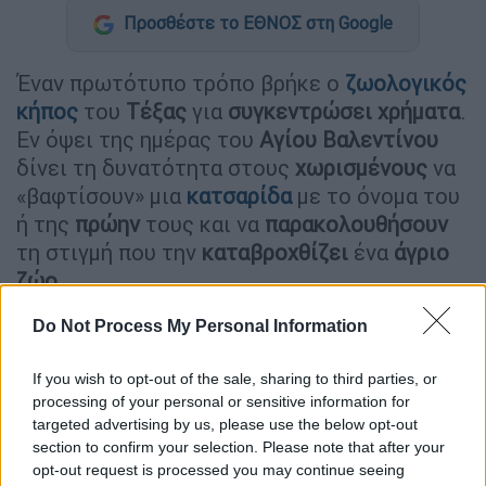
Προσθέστε το ΕΘΝΟΣ στη Google
Έναν πρωτότυπο τρόπο βρήκε ο
ζωολογικός
κήπος
του
Τέξας
για
συγκεντρώσει χρήματα
.
Εν όψει της ημέρας του
Αγίου Βαλεντίνου
δίνει τη δυνατότητα στους
χωρισμένους
να
«βαφτίσουν» μια
κατσαρίδα
με το όνομα του
ή της
πρώην
τους και να
παρακολουθήσουν
τη στιγμή που την
καταβροχθίζει
ένα
άγριο
ζώο.
Do Not Process My Personal Information
If you wish to opt-out of the sale, sharing to third parties, or
processing of your personal or sensitive information for
targeted advertising by us, please use the below opt-out
section to confirm your selection. Please note that after your
opt-out request is processed you may continue seeing