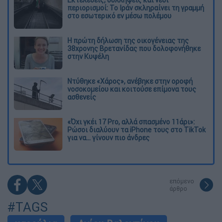
Εκτελέσεις, συλλήψεις και νέοι
περιορισμοί: Το Ιράν σκληραίνει τη γραμμή
στο εσωτερικό εν μέσω πολέμου
Η πρώτη δήλωση της οικογένειας της
38χρονης Βρετανίδας που δολοφονήθηκε
στην Κυψέλη
Ντύθηκε «Χάρος», ανέβηκε στην οροφή
νοσοκομείου και κοιτούσε επίμονα τους
ασθενείς
«Όχι γκέι 17 Pro, αλλά σπασμένο 11άρι»:
Ρώσοι διαλύουν τα iPhone τους στο TikTok
για να... γίνουν πιο άνδρες
επόμενο
άρθρο
#TAGS