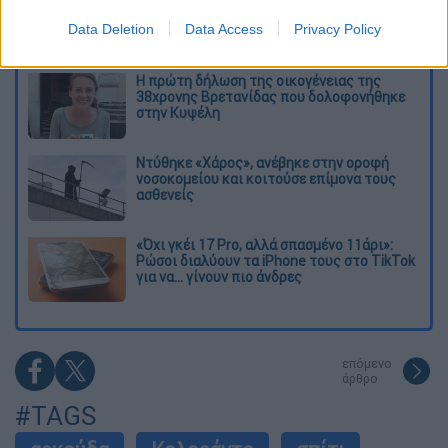
περιορισμοί: Το Ιράν σκληραίνει τη γραμμή
Data Deletion
Data Access
Privacy Policy
στο εσωτερικό εν μέσω πολέμου
Η πρώτη δήλωση της οικογένειας της
38χρονης Βρετανίδας που δολοφονήθηκε
στην Κυψέλη
Ντύθηκε «Χάρος», ανέβηκε στην οροφή
νοσοκομείου και κοιτούσε επίμονα τους
ασθενείς
«Όχι γκέι 17 Pro, αλλά σπασμένο 11άρι»:
Ρώσοι διαλύουν τα iPhone τους στο TikTok
για να... γίνουν πιο άνδρες
επόμενο
άρθρο
#TAGS