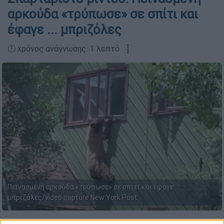
αρκούδα «τρύπωσε» σε σπίτι και
έφαγε ... μπριζόλες
🕛 χρόνος ανάγνωσης: 1 λεπτό ┋
Πεινασμένη αρκούδα «τρύπωσε» σε σπίτι και έφαγε ...
μπριζόλες/video capture New York Post