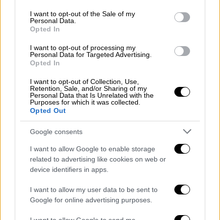
use your data for below specified purposes in below Google
consent section.
I want to opt-out of the Sale of my
Personal Data.
Opted In
Στο βίντεο φαίνεται αρχικά η αρκούδα να
I want to opt-out of processing my
βγαίνει από το παράθυρο και να προσπαθεί
Personal Data for Targeted Advertising.
Opted In
να κατέβει κάτω, ωστόσο λόγω του μεγάλου
ύψους δεν τα καταφέρνει και ξαναμπαίνει
I want to opt-out of Collection, Use,
Retention, Sale, and/or Sharing of my
στο σπίτι.
Personal Data that Is Unrelated with the
Purposes for which it was collected.
Opted Out
Τελικά, η αστυνομία έφτασε στο σημείο και
της άνοιξε, το ζώο στη συνέχεια χάθηκε στο
Google consents
δάσος.
I want to allow Google to enable storage
ΟΛΕΣ ΟΙ ΕΙΔΗΣΕΙΣ
related to advertising like cookies on web or
device identifiers in apps.
Τσίπρας στη διακαναλική: Το
I want to allow my user data to be sent to
διακύβευμα της κάλπης είναι αν θα
Google for online advertising purposes.
έχουμε κυβέρνηση ή ένα ανεξέλεγκτο
καθεστώς χωρίς αντιστάσεις