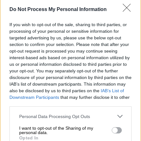
Προσθέστε το ΕΘΝΟΣ στη Google
Do Not Process My Personal Information
Μια πεινασμένη
αρκούδα
εισέβαλε σε σπίτι
If you wish to opt-out of the sale, sharing to third parties, or
στο
Κολοράντο
, έφαγε μπριζόλες, αλλά
processing of your personal or sensitive information for
δυσκολεύτηκε να βρει τρόπο διαφυγής.
targeted advertising by us, please use the below opt-out
section to confirm your selection. Please note that after your
Ο ιδιοκτήτης βρισκόταν στη δουλειά και
opt-out request is processed you may continue seeing
interest-based ads based on personal information utilized by
έτσι δε συνάντησε το ζώο, ωστόσο μια
us or personal information disclosed to third parties prior to
γειτόνισσα κατέγραψε τις προσπάθειες του
your opt-out. You may separately opt-out of the further
να ξεφύγει.
disclosure of your personal information by third parties on the
IAB’s list of downstream participants. This information may
also be disclosed by us to third parties on the
IAB’s List of
Downstream Participants
that may further disclose it to other
third parties.
Please note that this website/app uses one or more Google
Personal Data Processing Opt Outs
services and may gather and store information including but
video
not limited to your visit or usage behaviour. You may click to
I want to opt-out of the Sharing of my
personal data.
grant or deny consent to Google and its third-party tags to
Opted In