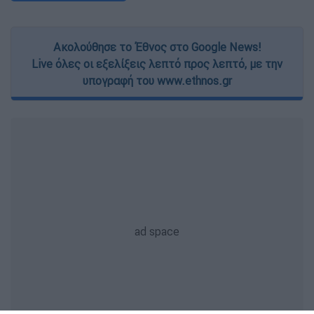
Ακολούθησε το Έθνος στο Google News!
Live όλες οι εξελίξεις λεπτό προς λεπτό, με την
υπογραφή του www.ethnos.gr