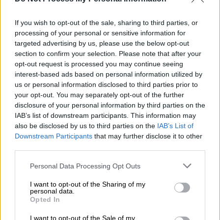
Ακόμη, αναφέρει πως οι φίλοι και η
οικογένειά της την στηρίζουν στον «αγώνα»
If you wish to opt-out of the sale, sharing to third parties, or
της κατά της σπατάλης των τροφίμων και η
processing of your personal or sensitive information for
targeted advertising by us, please use the below opt-out
ίδια συχνά τους πηγαίνει σε δείπνα και
section to confirm your selection. Please note that after your
συγκεντρώσεις φαγητά με υλικά που βρίσκει
opt-out request is processed you may continue seeing
στα σκουπίδια.
interest-based ads based on personal information utilized by
us or personal information disclosed to third parties prior to
Φέτος, η Sofie συμβάλλει στο
your opt-out. You may separately opt-out of the further
χριστουγεννιάτικο δείπνο με μια
disclosure of your personal information by third parties on the
IAB’s list of downstream participants. This information may
χειμωνιάτικη
σαλάτα
από χόρτα που βρήκε
also be disclosed by us to third parties on the
IAB’s List of
σε έναν κάδο και κόκκινο λάχανο τουρσί που
Downstream Participants
that may further disclose it to other
«διέσωσε» από ένα εστιατόριο.
third parties.
«Βλέπω πολλά εορταστικά τρόφιμα να
Please note that this website/app uses one or more Google
Personal Data Processing Opt Outs
services and may gather and store information including but
πετιούνται από τα σούπερ μάρκετ.
Γλυκά,
not limited to your visit or usage behaviour. You may click to
I want to opt-out of the Sharing of my
λάχανα και κρέατα καταλήγουν στους κάδους
personal data.
grant or deny consent to Google and its third-party tags to
Opted In
απορριμμάτων
», λέει η ίδια στο SWNS, όπως
use your data for below specified purposes in below Google
αναφέρει η New York Post.
consent section.
I want to opt-out of the Sale of my