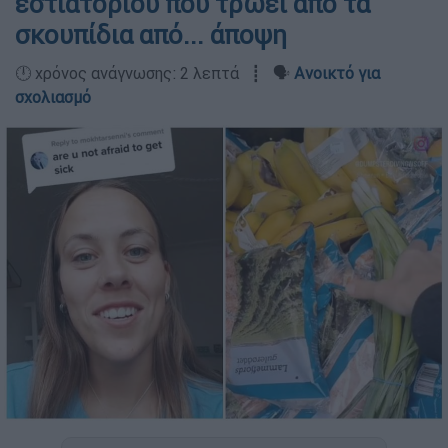
εστιατορίου που τρώει από τα
σκουπίδια από... άποψη
🕛 χρόνος ανάγνωσης: 2 λεπτά ┋ 🗣️
Ανοικτό για
σχολιασμό