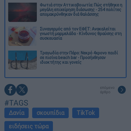
Φωτιά στην Αττικοβοιωτία: Πώς στήθηκε η
μεγάλη επιχείρηση διάσωσης - 254 πολίτες
απομακρύνθηκαν διά θαλάσσης
Συναγερμός από τον ΕΦΕΤ: Ανακαλείται
γνωστή μαρμελάδα - Κίνδυνος θραύσης στη
συσκευασία
Τραγωδία στην Πάρο: Νεκρό 4χρονο παιδί
σε πισίνα beach bar - Προσήχθησαν
ιδιοκτήτης και γονείς
επόμενο
άρθρο
#TAGS
Δανία
σκουπίδια
TikTok
ειδήσεις τώρα