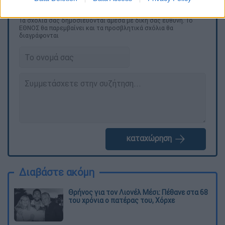
Τα σχολιά σας δημοσιεύονται άμεσα με δική σας ευθύνη. Το
ΕΘΝΟΣ θα παρεμβαίνει και τα προσβλητικά σχόλια θα
διαγράφονται
καταχώρηση
Διαβάστε ακόμη
Θρήνος για τον Λιονέλ Μέσι: Πέθανε στα 68
του χρόνια ο πατέρας του, Χόρχε