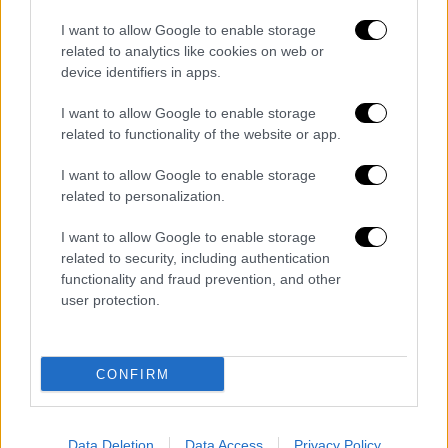
καρπούς, φρούτα και προ-αναμεμειγμένες
σαλάτες, καθώς και σως για σαλάτες.
I want to allow Google to enable storage
related to analytics like cookies on web or
«Τις προάλλες βρήκα ένα κιλό κάσιους»,
device identifiers in apps.
είπε. «Σίγουρα θα τα προσθέσω στο πιάτο.
I want to allow Google to enable storage
Βρήκα πολλά τυριά - τριμμένο τυρί και
related to functionality of the website or app.
παρμεζάνα, τα οποία δεν θα χαλάσουν μέχρι
I want to allow Google to enable storage
το νέο έτος
. Έχω μερικά μήλα, τα οποία
related to personalization.
ταιριάζουν πολύ με το λάχανο που βρήκα.
Συχνά βρίσκω έτοιμες σαλάτες, και σε αυτές
I want to allow Google to enable storage
που τα φύλλα έχουν μαραθεί, παίρνω μόνο
related to security, including authentication
functionality and fraud prevention, and other
τις σως.
Έχω φυλάξει εκατοντάδες
user protection.
πακέτα»…
Πάντως πολλοί χρήστες εύλογα
αναρωτιούνται στα σχόλια στα βίντεό της
CONFIRM
εάν δεν φοβάται για την υγεία της.
Data Deletion
Data Access
Privacy Policy