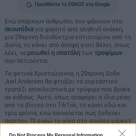
Προσθέστε το ΕΘΝΟΣ στη Google
Ενώ υπάρχουν άνθρωποι που ψάχνουν στα
σκουπίδια
για φαγητό από αληθινή ανάγκη,
μια 29χρονη διευθύντρια εστιατορίου από τη
Δανία, το κάνει από άποψη γιατί θέλει, όπως
λέει, να
μειωθεί η σπατάλη
των
τροφίμων
που πετιούνται.
Τα φετινά Χριστούγεννα, η 29χρονη Sofie
Juel Andersen θα φτιάξει το εορταστικό
τραπέζι αποκλειστικά με τρόφιμα που βρήκε
σε κάδους. Αυτό, όπως αναφέρει η ίδια μέσα
από τα βίντεο στο TikTok, το κάνει εδώ και
τρία χρόνια, ενώ παινεύεται πως ξοδεύει
περίπου 70 ευρώ το μήνα στο σούπερ μάρκετ
για ψώνια.
Do Not Process My Personal Information