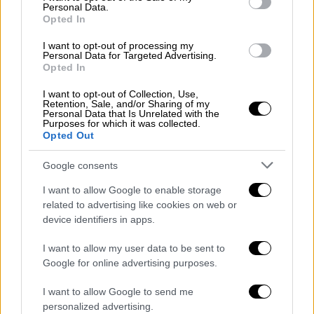
Personal Data.
Opted In
I want to opt-out of processing my
Personal Data for Targeted Advertising.
Opted In
I want to opt-out of Collection, Use,
Retention, Sale, and/or Sharing of my
Personal Data that Is Unrelated with the
Purposes for which it was collected.
Opted Out
Google consents
I want to allow Google to enable storage
Σημειώνει πως έχει βρει με
επιτυχία
related to advertising like cookies on web or
τρόφιμα
στους κάδους για να φτιάξει μια
device identifiers in apps.
σαλάτα αρκετά μεγάλη για να ταΐσει την
I want to allow my user data to be sent to
20μελή οικογένειά
της την
παραμονή των
Google for online advertising purposes.
Χριστουγέννων
.
I want to allow Google to send me
Μάζεψε από τους κάδους τυρί, ξηρούς
personalized advertising.