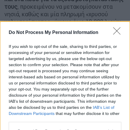
τους
, προκειμένου να μετακομίσουν στα
νησιά, καθώς και μία πληρωμή «χρυσού
καλωσορίσματος» ύψους έως 10.000 λιρών
(11.687 ευρώ). Ο κ. Jamieson σημείωσε στο
Do Not Process My Personal Information
BBC ότι, οι θέσεις, απευθύνονται σε
«συγκεκριμένο τύπο ανθρώπου που θέλει
If you wish to opt-out of the sale, sharing to third parties, or
αυτή τη δουλειά και την ευθύνη. Οπότε
processing of your personal or sensitive information for
προφανώς θέλουμε να τους ανταμείψουμε.
targeted advertising by us, please use the below opt-out
section to confirm your selection. Please note that after your
Δεν είναι για όλους (αυτή η ζωή)
. Αλλά
opt-out request is processed you may continue seeing
υπάρχουν άνθρωποι από όλο τον κόσμο που
interest-based ads based on personal information utilized by
αναζητούν μία τέτοια εμπειρία στην
us or personal information disclosed to third parties prior to
απομακρυσμένη υγειονομική περίθαλψη».
your opt-out. You may separately opt-out of the further
disclosure of your personal information by third parties on the
Ο ίδιος τόνισε πως το
κέντρο NHS Western
IAB’s list of downstream participants. This information may
also be disclosed by us to third parties on the
IAB’s List of
Isles,
όσον αφορά στις προσλήψεις,
Downstream Participants
that may further disclose it to other
αντιμετωπίζει ένα «ευρύ φάσμα
third parties.
προκλήσεων». Όπως είπε, σύμβουλοι
,
Please note that this website/app uses one or more Google