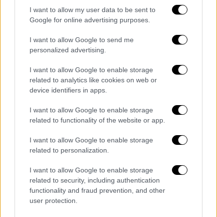
I want to allow my user data to be sent to
Google for online advertising purposes.
I want to allow Google to send me
Νησιά - Σκωτία
personalized advertising.
Την ίδια στιγμή, στη
νήσο Rum των
I want to allow Google to enable storage
εσωτερικών Εβρίδων, ο
πληθυσμός είναι
related to analytics like cookies on web or
device identifiers in apps.
μόλις 40 άτομα.
Όλα ζουν γύρω από το χωριό
Kinloch. Το δημοτικό σχολείο του νησιού
I want to allow Google to enable storage
έχει μόλις 5 μαθητές, ηλικίας από 5 έως 11
related to functionality of the website or app.
ετών και δύο νήπια, ηλικίας 3 και 4 ετών. Το
I want to allow Google to enable storage
δημοτικό συμβούλιο προσφέρει
μισθό
related to personalization.
62.000 λιρών (72.481 ευρώ)
για το νέο
διευθυντή του σχολείου. Στο ποσό
I want to allow Google to enable storage
προστίθενται και
επιδόματα ύψους άνω των
related to security, including authentication
functionality and fraud prevention, and other
5.500 λιρών (6.429 ευρώ)
για εργασία σε
user protection.
απομακρυσμένες περιοχές. Όπως