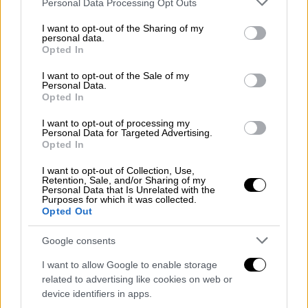
διοικητικό συμβούλιο και
νοσηλευτές
Personal Data Processing Opt Outs
services and may gather and store information including but
βρίσκονται όλοι υπό πίεση
. Σημείωσε,
not limited to your visit or usage behaviour. You may click to
I want to opt-out of the Sharing of my
ωστόσο, πως ο ίδιος πιστεύει ότι
ο μισθός
personal data.
grant or deny consent to Google and its third-party tags to
Opted In
αποτελεί κίνητρο
ώστε οι γιατροί «να
use your data for below specified purposes in below Google
consent section.
ζήσουν, να εργαστούν και να παραμείνουν
I want to opt-out of the Sale of my
Personal Data.
στην περιοχή». Όπως πρόσθεσε, «θέλουμε
Opted In
βιώσιμες υγειονομικές υπηρεσίες και
I want to opt-out of processing my
θέλουμε οι εργαζόμενοι σε αυτές να
Personal Data for Targeted Advertising.
μπορούν να ζήσουν στην περιοχή για μεγάλο
Opted In
χρονικό διάστημα».
I want to opt-out of Collection, Use,
Retention, Sale, and/or Sharing of my
Personal Data that Is Unrelated with the
Purposes for which it was collected.
Opted Out
Google consents
I want to allow Google to enable storage
related to advertising like cookies on web or
device identifiers in apps.