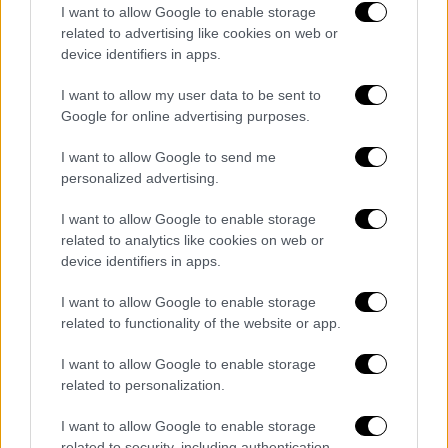
I want to allow Google to enable storage
«Το αστείο είναι ότι ζούσα σε μια
αγροτική
related to advertising like cookies on web or
πόλη
στο Μέριλαντ κι εκεί έχουμε κάθε
device identifiers in apps.
λογής ζώα, όπως ελάφια, αλεπούδες,
I want to allow my user data to be sent to
γαλοπούλες ή παγώνια», δήλωσε η
Google for online advertising purposes.
ιδιοκτήτριά του Audi Julia Mastroianni στο
I want to allow Google to send me
Βoston 25.
personalized advertising.
«Όταν ετοιμαζόμουν να μετακομίσω σε αυτή
I want to allow Google to enable storage
τη μεγάλη πόλη έφτιαξα μια
λίστα
με τα
related to analytics like cookies on web or
πράγματα για τα οποία θα πρέπει να είμαι
device identifiers in apps.
προετοιμασμένη.
Ειλικρινά ότι μια
I want to allow Google to enable storage
γαλοπούλα
μπορεί να επιτεθεί
στο
related to functionality of the website or app.
αυτοκίνητό μου δεν ήταν στη λίστα μου».
I want to allow Google to enable storage
related to personalization.
Τα σχολιά σας δημοσιεύονται άμεσα με δική σας ευθύνη. Το
I want to allow Google to enable storage
ΕΘΝΟΣ θα παρεμβαίνει και τα προσβλητικά σχόλια θα
related to security, including authentication