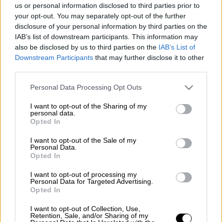
us or personal information disclosed to third parties prior to
your opt-out. You may separately opt-out of the further
Απίστευτο σκηνικό σε
πολυκατοικία
, με
disclosure of your personal information by third parties on the
ολόκληρο όροφο σχεδόν να καταρρέει, μετά
IAB’s list of downstream participants. This information may
από
πάρτι
που έκαναν οι ένοικοι του
also be disclosed by us to third parties on the
IAB’s List of
Downstream Participants
that may further disclose it to other
σπιτιού
.
third parties.
Please note that this website/app uses one or more Google
ΔΙΑΒΑΣΤΕ ΕΠΙΣΗΣ
Personal Data Processing Opt Outs
services and may gather and store information including but
not limited to your visit or usage behaviour. You may click to
I want to opt-out of the Sharing of my
Ελλάδα
|
02.01.2025 15:47
personal data.
grant or deny consent to Google and its third-party tags to
Opted In
Ναρκοπάρτι στα Καλύβια: Πήρε νέα
use your data for below specified purposes in below Google
προθεσμία η DJ - Τι ισχύει για τους
consent section.
I want to opt-out of the Sale of my
Personal Data.
υπόλοιπους κατηγορούμενους
Opted In
I want to opt-out of processing my
Personal Data for Targeted Advertising.
Opted In
Τον γύρο του διαδικτύου κάνει ένα βίντεο
I want to opt-out of Collection, Use,
που ανέβηκε στο
TikTok
και δείχνει έναν
Retention, Sale, and/or Sharing of my