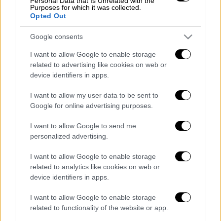
ένοικο σπιτιού να παρουσιάζει την
Personal Data that Is Unrelated with the
Purposes for which it was collected.
κατάσταση της οικίας του, μετά το πάρτι
Opted Out
που έκαναν οι γείτονές του από τον πάνω
Google consents
όροφο.
I want to allow Google to enable storage
Το πάρτι ήταν μέχρι... τελικής πτώσης και
related to advertising like cookies on web or
όπως φαίνεται αυτό που κατέρρευσε ήταν
device identifiers in apps.
το ταβάνι, το οποίο υποχώρησε και
I want to allow my user data to be sent to
παρουσίασε τεράστιες ρωγμές, με το
Google for online advertising purposes.
σκηνικό να είναι τρομακτικό.
I want to allow Google to send me
personalized advertising.
Διαβάστε ακόμη
I want to allow Google to enable storage
«Είχαν άδεια για τις Αλυκές,
related to analytics like cookies on web or
προσγειώθηκαν στο... Σαρακήνικο:
device identifiers in apps.
Προθεσμία να απολογηθούν ζήτησαν
χειριστής και ιδιοκτήτης
I want to allow Google to enable storage
Έκκληση για περιορισμό της κατανάλωσης
related to functionality of the website or app.
νερού στη Σάρτη Χαλκιδικής - Ζητούν να
κλείσουν τα ντους στα beach bars