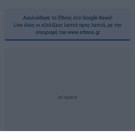
Ακολούθησε το Έθνος στο Google News!
Live όλες οι εξελίξεις λεπτό προς λεπτό, με την
υπογραφή του www.ethnos.gr