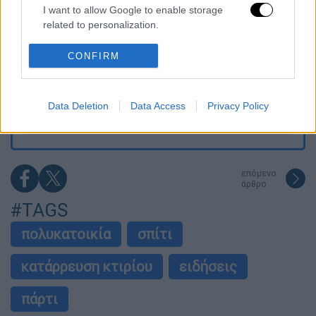
I want to allow Google to enable storage
related to personalization.
Πέθανε σε ηλικία 87 ετών ο σπουδαίος
συγγραφέας και φιλόσοφος, Στέλιος
Ράμφος
I want to allow Google to enable storage
CONFIRM
related to security, including authentication
functionality and fraud prevention, and other
Φωτιά στον Κουβαρά: Υπό έλεγχο το
user protection.
μέτωπο - Η στιγμή του απεγκλωβισμού
Data Deletion
Data Access
Privacy Policy
ηλικιωμένης
επόμενο
άρθρο
#TAGS
πολυκατοικία
σπίτι
κατάρρευση κτιρίου
ειδήσεις
πάρτι