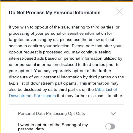
Do Not Process My Personal Information
(screenshot/X)
If you wish to opt-out of the sale, sharing to third parties, or
Προσθέστε το ΕΘΝΟΣ στη Google
processing of your personal or sensitive information for
targeted advertising by us, please use the below opt-out
section to confirm your selection. Please note that after your
Από το… γυμναστήριο στο
Καπιτώλιο
! Ο
opt-out request is processed you may continue seeing
«θεούλης»
γερουσιαστής
John
Fetterman
interest-based ads based on personal information utilized by
από την
Πενσυλβάνια
ήθελε να είναι παρών
us or personal information disclosed to third parties prior to
your opt-out. You may separately opt-out of the further
στην ορκωμοσία του
Ντόναλντ Τραμπ,
disclosure of your personal information by third parties on the
ωστόσο φαίνεται πως δεν καταλαβαίνει από
IAB’s list of downstream participants. This information may
πρωτόκολλα και επισημότητες.
also be disclosed by us to third parties on the
IAB’s List of
Downstream Participants
that may further disclose it to other
third parties.
ΔΙΑΒΑΣΤΕ ΕΠΙΣΗΣ
Please note that this website/app uses one or more Google
Personal Data Processing Opt Outs
Live Blog
|
20.01.2025 18:18
services and may gather and store information including but
not limited to your visit or usage behaviour. You may click to
I want to opt-out of the Sharing of my
Στο Καπιτώλιο ο Τραμπ για την
personal data.
grant or deny consent to Google and its third-party tags to