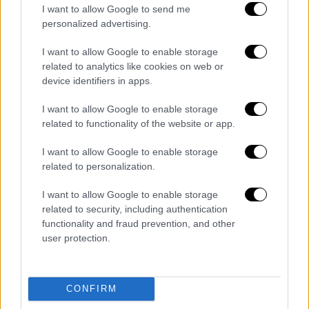
I want to allow Google to send me
φορά σορτς και φούτερ. Πιο εκκεντρικός δε
personalized advertising.
γίνεται…
I want to allow Google to enable storage
Το χαρακτηριστικό βίντεο μέσα από
related to analytics like cookies on web or
το Καπιτώλιο:
device identifiers in apps.
I want to allow Google to enable storage
🚨
#BREAKING
: Watch as Senator
related to functionality of the website or app.
John Fetterman from Pennsylvania
makes an entrance at the U.S.
I want to allow Google to enable storage
related to personalization.
Capitol, just casually dressed in gym
shorts.
pic.twitter.com/skt9Q8hAvQ
I want to allow Google to enable storage
related to security, including authentication
— R A W S A L E R T S (@rawsalerts)
functionality and fraud prevention, and other
January 20, 2025
user protection.
Διαβάστε ακόμη
CONFIRM
Θρήνος για τον Λιονέλ Μέσι: Πέθανε στα 68
του χρόνια ο πατέρας του, Χόρχε