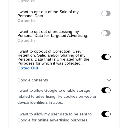
ορκωμοσία του, μετά τη συνάντηση
Opted In
use your data for below specified purposes in below Google
με τον Μπάιντεν – Λεπτό προς λεπτό
consent section.
I want to opt-out of the Sale of my
όλες οι εξελίξεις
Personal Data.
Opted In
I want to opt-out of processing my
Κόσμος
|
20.01.2025 18:00
Personal Data for Targeted Advertising.
Ορκωμοσία Τραμπ: «Καρφί» από την
Opted In
κόρη της Πελόζι στην Τζιλ Μπάιντεν
I want to opt-out of Collection, Use,
- «Λίγοι έχουν να πουν κάτι καλό για
Retention, Sale, and/or Sharing of my
Personal Data that Is Unrelated with the
τον Τζο»
Purposes for which it was collected.
Opted Out
Google consents
Ο
Fetterman
λοιπόν «έσκασε μύτη» για την
I want to allow Google to enable storage
related to advertising like cookies on web or
παράδοση
-
παραλαβή
των
Τραμπ
και
device identifiers in apps.
Μπάιντεν
, με πολύ casual ντύσιμο,
πραγματικά σαν να γυρίζει από το
I want to allow my user data to be sent to
γυμναστήριο ή το τρεξιματάκι του στο
Google for online advertising purposes.
πάρκο. Βίντεο λοιπόν τον κατέγραψε να