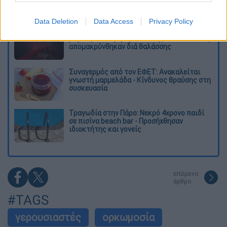
Data Deletion
Data Access
Privacy Policy
Φωτιά στην Αττικοβοιωτία: Πώς στήθηκε η
μεγάλη επιχείρηση διάσωσης - 254 πολίτες
απομακρύνθηκαν διά θαλάσσης
Συναγερμός από τον ΕΦΕΤ: Ανακαλείται
γνωστή μαρμελάδα - Κίνδυνος θραύσης στη
συσκευασία
Τραγωδία στην Πάρο: Νεκρό 4χρονο παιδί
σε πισίνα beach bar - Προσήχθησαν
ιδιοκτήτης και γονείς
επόμενο
άρθρο
#TAGS
γερουσιαστές
ορκωμοσία