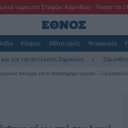
ωτιά τώρα στο Στεφάνι Κορινθίας - Ήχησε το 1
λάδα
Κόσμος
Αθλητισμός
Ψυχαγωγία
F
ην εκτέλεση Ζαμπούνη
Ζάκυνθος: Τι απαντ
τραγικός πατέρας για το θανατηφόρο τροχαίο - «Τα έχασα όλα