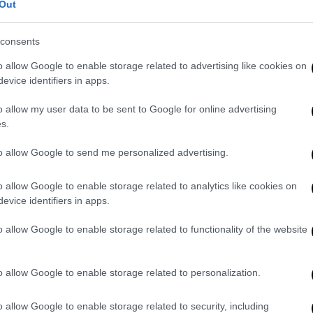
ν μαζί του
Out
ς να τον βοηθήσουν. Δύο άνδρες
consents
στιο ερπετό —ο ένας από το κεφάλι και ο
o allow Google to enable storage related to advertising like cookies on
ουν τελικά να απελευθερώσουν τον ξεναγό,
evice identifiers in apps.
ε.
o allow my user data to be sent to Google for online advertising
μεταφέρθηκε στο σκάφος, όπου το πλήρωμα
s.
πελευθερώσει ξανά στο φυσικό του
to allow Google to send me personalized advertising.
 περιστατικό,
ανέφερε ότι επρόκειτο για τον
o allow Google to enable storage related to analytics like cookies on
evice identifiers in apps.
 που είχε αντικρίσει ποτέ η ομάδα.
o allow Google to enable storage related to functionality of the website
o allow Google to enable storage related to personalization.
o allow Google to enable storage related to security, including