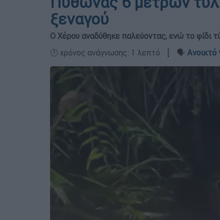
Πύθωνας 6 μέτρων τυλί
ξεναγού
Ο Χέρου αναδύθηκε παλεύοντας, ενώ το φίδι τ
🕛 χρόνος ανάγνωσης: 1 λεπτό ┋ 🗣️
Ανοικτό 