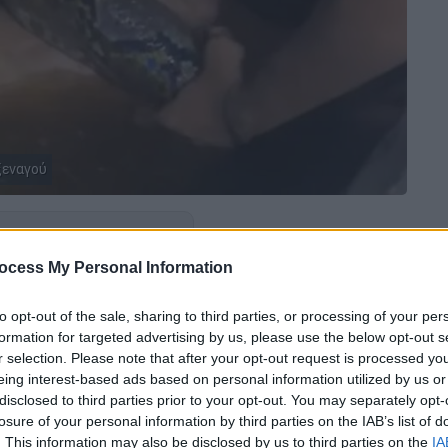
ξεναγού
 το ΕΘΝΟΣ στη Google
ocess My Personal Information
η στιγμή που ένας
πύθωνας
μήκους
έξι
ο νερό, λίγο πριν τυλιχτεί γύρω από τον
to opt-out of the sale, sharing to third parties, or processing of your per
formation for targeted advertising by us, please use the below opt-out s
r selection. Please note that after your opt-out request is processed y
eing interest-based ads based on personal information utilized by us or
disclosed to third parties prior to your opt-out. You may separately opt-
losure of your personal information by third parties on the IAB’s list of
. This information may also be disclosed by us to third parties on the
IA