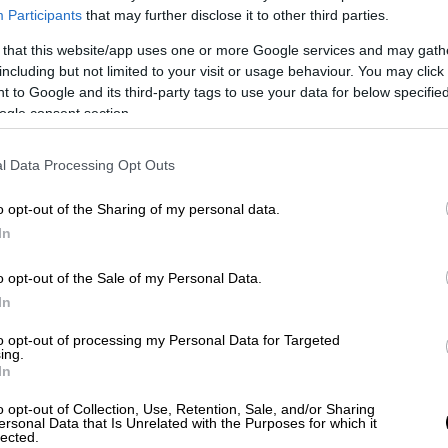
Participants
that may further disclose it to other third parties.
ς το 2050 - Το τρομακτικό μέλλον
 that this website/app uses one or more Google services and may gath
including but not limited to your visit or usage behaviour. You may click 
 to Google and its third-party tags to use your data for below specifi
ogle consent section.
βρισκόταν σε ποτάμι του νησιού Βόρνεο
l Data Processing Opt Outs
ντόπισε το τεράστιο ερπετό να ξεκουράζεται
o opt-out of the Sharing of my personal data.
In
ται στην άκρη του σκάφους, πριν βουτήξει
ιάσει τον
πύθωνα
από το κεφάλι. Όμως, σε
o opt-out of the Sale of my Personal Data.
η, το φίδι τον άρπαξε και τον έσυρε κάτω
In
to opt-out of processing my Personal Data for Targeted
ing.
ου αναδύθηκε παλεύοντας, ενώ το
φίδι
In
ρμό του και στη συνέχεια ανέβαινε προς τα
o opt-out of Collection, Use, Retention, Sale, and/or Sharing
ersonal Data that Is Unrelated with the Purposes for which it
lected.