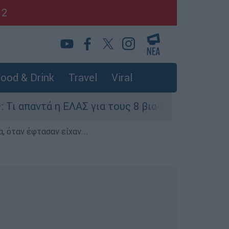
12
ood & Drink
Travel
Viral
ά η ΕΛΑΣ για τους 8 βιασμούς τουριστριών - «Μ
, όταν έφτασαν είχαν...