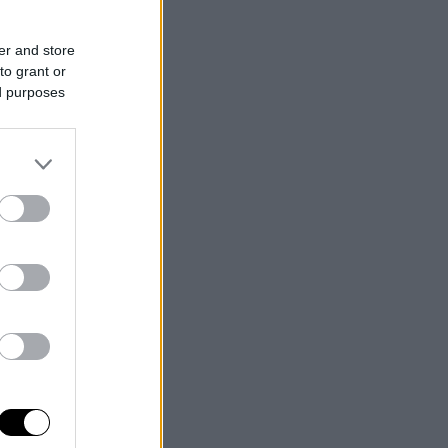
er and store
to grant or
ed purposes