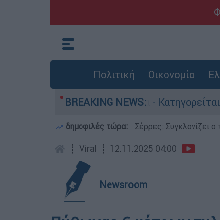
Φ
Πολιτική
Οικονομία
Ελ
οκτονίες στην Ελλάδα - Κατηγορείται και για τ
BREAKING NEWS:
δημοφιλές τώρα:
Σέρρες: Συγκλονίζει ο 
┋
Viral
┋
12.11.2025 04:00
Newsroom