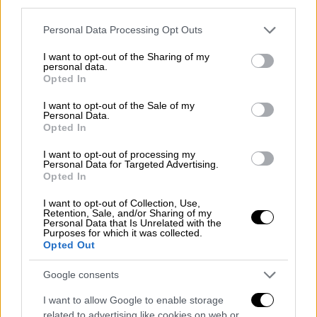
third parties.
Viral
|
15.03.2026 21:05
Παραλίγο τραγωδία: Ποδηλάτισσα
Please note that this website/app uses one or more Google
Personal Data Processing Opt Outs
γλιστράει και παρά... τρίχα δεν
services and may gather and store information including but
not limited to your visit or usage behaviour. You may click to
I want to opt-out of the Sharing of my
πέφτει σε γκρεμό
personal data.
grant or deny consent to Google and its third-party tags to
Opted In
use your data for below specified purposes in below Google
consent section.
I want to opt-out of the Sale of my
Personal Data.
Το τζιπ συγκρούστηκε με άλλο αυτοκίνητο,
Opted In
στο παραθαλάσσιο προάστιο Πορτ Αράνσας,
I want to opt-out of processing my
με αποτέλεσμα
ο 22χρονος να
Personal Data for Targeted Advertising.
Opted In
εκσφενδονιστεί, να σκάσει με το κεφάλι
στην άσφαλτο
,
να τραυματιστεί σοβαρά και
I want to opt-out of Collection, Use,
Retention, Sale, and/or Sharing of my
βέβαια να γίνει viral όχι για τον ιδανικότερο
Personal Data that Is Unrelated with the
Purposes for which it was collected.
λόγο.
Opted Out
Ο οδηγός του τζιπ, Ράιλι Ρόουντς,
Google consents
συνελήφθη για οδήγηση υπό την επήρεια
I want to allow Google to enable storage
αλκοόλ και αντιμετωπίζει κατηγορίες για
related to advertising like cookies on web or