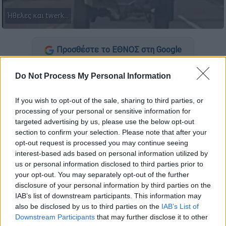
Ήθελες και twerk...
Προσθέστε το ΕΘΝΟΣ στη Google
Πάρα πολύ κέφι είχε ένας 22χρονος από το
Do Not Process My Personal Information
Τέξας
των ΗΠΑ, οπότε θεώρησε σκόπιμο
να
If you wish to opt-out of the sale, sharing to third parties, or
βγει ο μισός πάνω από την ανοικτή οροφή
processing of your personal or sensitive information for
ενός τζιπ και να αρχίσει να χορεύει
targeted advertising by us, please use the below opt-out
ημίγυμνος
.
section to confirm your selection. Please note that after your
opt-out request is processed you may continue seeing
Μια λάθος επιλογή, βέβαια, καθότι
ο οδηγός
interest-based ads based on personal information utilized by
του οχήματος ήταν μεθυσμένος
, όπως και ο
us or personal information disclosed to third parties prior to
your opt-out. You may separately opt-out of the further
ίδιος και το κακό δεν άργησε να γίνει.
disclosure of your personal information by third parties on the
IAB’s list of downstream participants. This information may
ΔΙΑΒΑΣΤΕ ΕΠΙΣΗΣ
also be disclosed by us to third parties on the
IAB’s List of
Downstream Participants
that may further disclose it to other