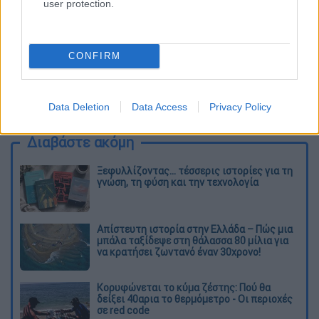
user protection.
CONFIRM
καταχώρηση
Data Deletion
Data Access
Privacy Policy
Διαβάστε ακόμη
Ξεφυλλίζοντας... τέσσερις ιστορίες για τη
γνώση, τη φύση και την τεχνολογία
Απίστευτη ιστορία στην Ελλάδα – Πώς μια
μπάλα ταξίδεψε στη θάλασσα 80 μίλια για
να κρατήσει ζωντανό έναν 30χρονο!
Κορυφώνεται το κύμα ζέστης: Πού θα
δείξει 40αρια το θερμόμετρο - Οι περιοχές
σε red code