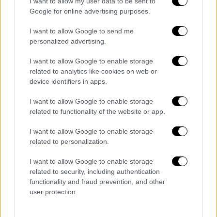
I want to allow my user data to be sent to
Google for online advertising purposes.
I want to allow Google to send me
Η χαρά της ημέρας, ήταν έτσι διπλή για τους
personalized advertising.
φίλους και τους συγγενείς της Έλενας, αφού
η νεαρή δεν έφυγε μόνο με πτυχίο στο χέρι
I want to allow Google to enable storage
related to analytics like cookies on web or
αλλά και με…μονόπετρο
!
device identifiers in apps.
I want to allow Google to enable storage
related to functionality of the website or app.
I want to allow Google to enable storage
related to personalization.
I want to allow Google to enable storage
related to security, including authentication
functionality and fraud prevention, and other
user protection.