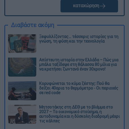
καταχώρηση
Διαβάστε ακόμη
Ξεφυλλίζοντας... τέσσερις ιστορίες για τη
γνώση, τη φύση και την τεχνολογία
Απίστευτη ιστορία στην Ελλάδα – Πώς μια
μπάλα ταξίδεψε στη θάλασσα 80 μίλια για
να κρατήσει ζωντανό έναν 30χρονο!
Κορυφώνεται το κύμα ζέστης: Πού θα
δείξει 40αρια το θερμόμετρο - Οι περιοχές
σε red code
Μητσοτάκης στη ΔΕΘ με το βλέμμα στο
2027 – Το οικονομικό στοίχημα, η
αυτοδυναμία και η δύσκολη διαδρομή μέχρι
τις κάλπες