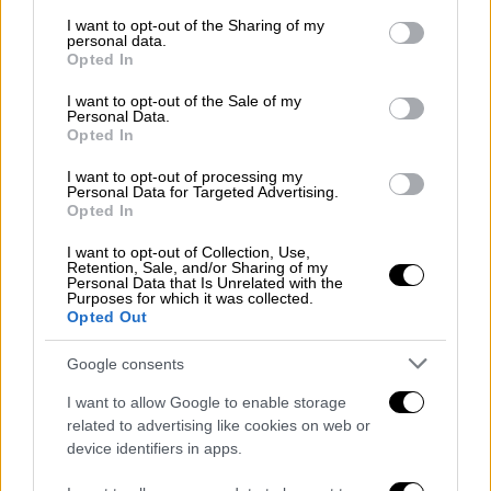
services and may gather and store information including but
not limited to your visit or usage behaviour. You may click to
I want to opt-out of the Sharing of my
personal data.
grant or deny consent to Google and its third-party tags to
Opted In
use your data for below specified purposes in below Google
consent section.
I want to opt-out of the Sale of my
Personal Data.
Opted In
I want to opt-out of processing my
Personal Data for Targeted Advertising.
Opted In
I want to opt-out of Collection, Use,
Retention, Sale, and/or Sharing of my
Personal Data that Is Unrelated with the
ΔΙΑΒΑΣΤΕ ΕΠΙΣΗΣ
Purposes for which it was collected.
Opted Out
Viral
|
18.03.2026 08:47
Google consents
Ήθελε να γίνει viral προφανώς: Έκανε
I want to allow Google to enable storage
twerk στην οροφή ανοικτού τζιπ κι
related to advertising like cookies on web or
εκτινάχθηκε στον αέρα μετά από
device identifiers in apps.
τροχαίο