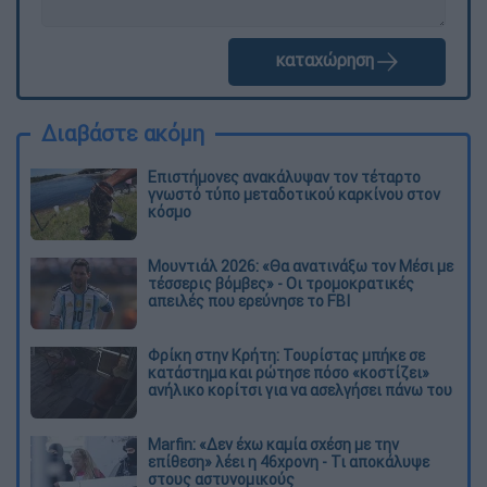
καταχώρηση
Διαβάστε ακόμη
Επιστήμονες ανακάλυψαν τον τέταρτο
γνωστό τύπο μεταδοτικού καρκίνου στον
κόσμο
Μουντιάλ 2026: «Θα ανατινάξω τον Μέσι με
τέσσερις βόμβες» - Οι τρομοκρατικές
απειλές που ερεύνησε το FBI
Φρίκη στην Κρήτη: Τουρίστας μπήκε σε
κατάστημα και ρώτησε πόσο «κοστίζει»
ανήλικο κορίτσι για να ασελγήσει πάνω του
Marfin: «Δεν έχω καμία σχέση με την
επίθεση» λέει η 46χρονη - Τι αποκάλυψε
στους αστυνομικούς