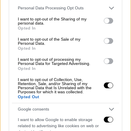
διοργανωτές
θέλησαν να δώσουν μια όσο το
Please note that this website/app uses one or more Google
Personal Data Processing Opt Outs
δυνατόν πιο ρεαλιστική διάσταση
στο
services and may gather and store information including but
βιβλικό γεγονός. Για να το πετύχουν,
not limited to your visit or usage behaviour. You may click to
I want to opt-out of the Sharing of my
personal data.
grant or deny consent to Google and its third-party tags to
επιστράτευσαν έναν γερανό, ο οποίος
Opted In
use your data for below specified purposes in below Google
ανύψωσε τον ηθοποιό που
υποδυόταν τον
consent section.
I want to opt-out of the Sale of my
Ιησού
σε μεγάλο ύψος πάνω από τους
Personal Data.
Opted In
πιστούς.
I want to opt-out of processing my
Mια τοπική θρησκευτική γιορτή σε
Personal Data for Targeted Advertising.
Opted In
παγκόσμιο viral θέαμα
I want to opt-out of Collection, Use,
Οι παρευρισκόμενοι
παρακολουθούσαν
Retention, Sale, and/or Sharing of my
Personal Data that Is Unrelated with the
έκπληκτοι
τον ηθοποιό να «αναδύεται» στον
Purposes for which it was collected.
Opted Out
ουρανό και να αιωρείται πάνω από το
πλήθος, με την απορία για το πού θα
Google consents
σταματήσει η ανοδική του πορεία να
I want to allow Google to enable storage
αποτυπώνεται στα πρόσωπά τους.
related to advertising like cookies on web or