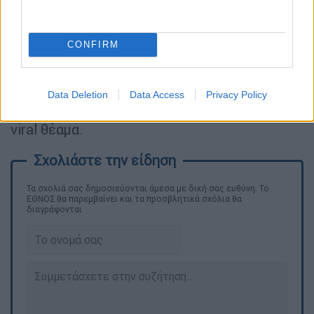
Χιλιάδες άνθρωποι έβγαλαν τα
κινητά τους
τηλέφωνα
για να απαθανατίσουν τη στιγμή
CONFIRM
που ο «Ιησούς» χανόταν στον ορίζοντα της
πόλης. Η θεατρική αυτή
υπερπαραγωγή
πέτυχε τον σκοπό της
, μετατρέποντας μια
Data Deletion
Data Access
Privacy Policy
τοπική θρησκευτική γιορτή σε παγκόσμιο
viral θέαμα.
Τα σχολιά σας δημοσιεύονται άμεσα με δική σας ευθύνη. Το
ΕΘΝΟΣ θα παρεμβαίνει και τα προσβλητικά σχόλια θα
διαγράφονται