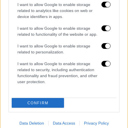
100 ανθρώπους
. Οι καταιγίδες είναι συχνές
I want to allow Google to enable storage
στη βόρεια πολιτεία κατά τη
ζεστή περίοδο
related to analytics like cookies on web or
από τον Μάρτιο έως τον Ιούνιο
, πριν οι
device identifiers in apps.
μουσώνες φέρουν ανακούφιση, όμως η
I want to allow Google to enable storage
καταιγίδα της Τετάρτης
τραυμάτισε 59
related to functionality of the website or app.
άτομα, κατέστρεψε 87 σπίτια και σκότωσε
114 ζώα
, σύμφωνα με τις Αρχές.
I want to allow Google to enable storage
related to personalization.
Τουλάχιστον
104 άνθρωποι πέθαναν σε
I want to allow Google to enable storage
περίπου δώδεκα περιοχές
, με την πιο
related to security, including authentication
πληγείσα να είναι η περιοχή γύρω από την
functionality and fraud prevention, and other
ιερή ινδουιστική πόλη Πραγιαγκράτζ, όπως
user protection.
δήλωσε στο Reuters το γραφείο του
επιτρόπου αρωγής της πολιτείας, Χρισικές
Μπασκάρ Γιασόντ. «Όλη η περιοχή όπου
CONFIRM
ζούμε
έγινε μαύρη για περίπου μισή ώρα
»,
είπε ο Άσοκ Ράι, κάτοικος της βιομηχανικής
Data Deletion
Data Access
Privacy Policy
πόλης Ομπρά στην περιοχή Σονμπαντρά.