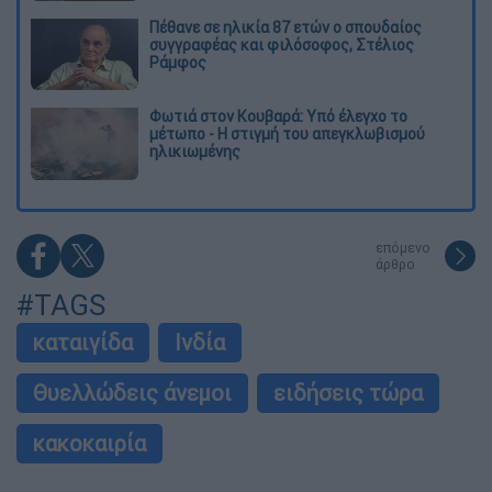
Πέθανε σε ηλικία 87 ετών ο σπουδαίος
συγγραφέας και φιλόσοφος, Στέλιος
Ράμφος
Φωτιά στον Κουβαρά: Υπό έλεγχο το
μέτωπο - Η στιγμή του απεγκλωβισμού
ηλικιωμένης
επόμενο
άρθρο
#TAGS
καταιγίδα
Ινδία
Θυελλώδεις άνεμοι
ειδήσεις τώρα
κακοκαιρία