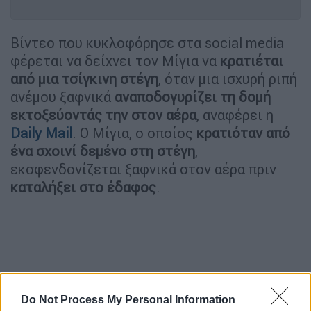
Βίντεο που κυκλοφόρησε στα social media
φέρεται να δείχνει τον Μίγια να
κρατιέται
από μια τσίγκινη στέγη
, όταν μια ισχυρή ριπή
ανέμου ξαφνικά
αναποδογυρίζει τη δομή
εκτοξεύοντάς την στον αέρα
, αναφέρει η
Daily Mail
. Ο Μίγια, ο οποίος
κρατιόταν από
ένα σχοινί δεμένο στη στέγη
,
εκσφενδονίζεται ξαφνικά στον αέρα πριν
καταλήξει στο έδαφος
.
Do Not Process My Personal Information