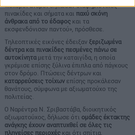
«Ισχυροί άνεμοι σήκωσαν διαφημιστικές
πινακίδες και σήματα και
παχύ σκόνη
άνθρακα από το έδαφος
και τα
εκσφενδόνισαν παντού», πρόσθεσε.
Τηλεοπτικές εικόνες έδειξαν
ξεριζωμένα
δέντρα και πινακίδες πεσμένες πάνω σε
αυτοκίνητα
μετά την καταιγίδα, η οποία
γκρέμισε επίσης ξύλινα έπιπλα από πάγκους
στον δρόμο. Πτώσεις δέντρων και
καταρρεύσεις τοίχων
επίσης προκάλεσαν
θανάτους, σύμφωνα με αξιωματούχο της
πολιτείας.
Ο Ναρέντρα Ν. Σριβαστάβα, διοικητικός
αξιωματούχος, δήλωσε ότι
ομάδες έκτακτης
ανάγκης έχουν αναπτυχθεί σε όλες τις
πληγείσες περιοχές
και ότι σπίτια,