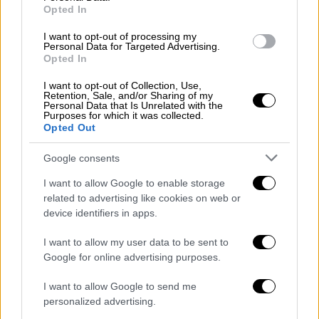
Το περιστατικό συνέβη στο
χωριό
Opted In
Μπαμιγιάνα
, κοντά στο τοπικό αστυνομικό
I want to opt-out of processing my
τμήμα. Μιλώντας στο NDTV από το κρεβάτι
Personal Data for Targeted Advertising.
του νοσοκομείου του, ο Μίγια είπε: «Ήταν
Opted In
περίπου 9-12 μέτρα
. Δεν ξέρω πού έπεσα.
I want to opt-out of Collection, Use,
Ήμουν
τουλάχιστον 15 μέτρα μακριά
». Είπε
Retention, Sale, and/or Sharing of my
Personal Data that Is Unrelated with the
ότι κρατιόταν από ένα σχοινί, ελπίζοντας
Purposes for which it was collected.
Opted Out
ότι θα τον συγκρατούσε, αλλά αυτό
έσπασε
μέσα στους ισχυρούς ανέμους
.
Google consents
Πάνω από 100 νεκροί εξαιτίας της
I want to allow Google to enable storage
σφοδρής καταιγίδας
related to advertising like cookies on web or
device identifiers in apps.
Το σοκαρίστηκε συμβάν έλαβε χώρα στο
I want to allow my user data to be sent to
πλαίσιο μιας
βίαιης καταιγίδας με βροχές
Google for online advertising purposes.
και χαλάζι
η οποία σάρωσε την πιο
πολυπληθή πολιτεία της Ινδίας, το Ουτάρ
I want to allow Google to send me
personalized advertising.
Πραντές,
σκοτώνοντας περισσότερους από