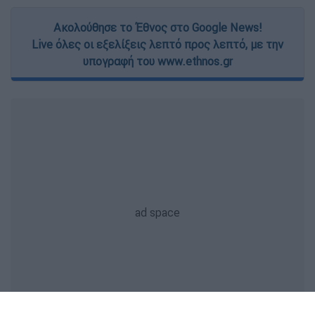
Ακολούθησε το Έθνος στο Google News!
Live όλες οι εξελίξεις λεπτό προς λεπτό, με την
υπογραφή του www.ethnos.gr