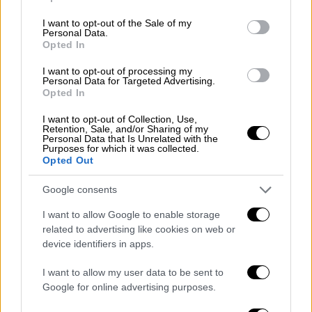
use your data for below specified purposes in below Google
consent section.
“తన టెస్లాను ‘
#WadeMode
’ లో పెట్టి
I want to opt-out of the Sale of my
Personal Data.
చెరువులోకి దింపిన వ్యక్తి
Opted In
I want to opt-out of processing my
పడవ నడపడానికి అవసరమైన లైసెన్స్
Personal Data for Targeted Advertising.
Opted In
లేకుండా ఇలా వ్యవహరించాడని టెక్సాస్
పోలీసులు కేసు నమోదు చేసినట్లు
I want to opt-out of Collection, Use,
Retention, Sale, and/or Sharing of my
సమాచారం
#Tesla
#Texas
Personal Data that Is Unrelated with the
#BreakingNews
Purposes for which it was collected.
Opted Out
pic.twitter.com/cuE20jto4Y
Google consents
— Janavaani (@Jana_vaani)
May 20,
2026
I want to allow Google to enable storage
related to advertising like cookies on web or
device identifiers in apps.
Το κατέβασε και από τη ράμπα...
I want to allow my user data to be sent to
Όπως είπε ο ιδιοκτήτης, αποφάσισε να βάλει
Google for online advertising purposes.
σκόπιμα το νέο του όχημα αξίας από 75.000