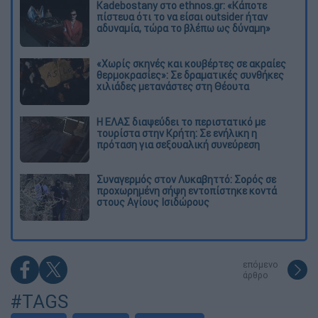
Kadebostany στο ethnos.gr: «Κάποτε
πίστευα ότι το να είσαι outsider ήταν
αδυναμία, τώρα το βλέπω ως δύναμη»
«Χωρίς σκηνές και κουβέρτες σε ακραίες
θερμοκρασίες»: Σε δραματικές συνθήκες
χιλιάδες μετανάστες στη Θέουτα
Η ΕΛΑΣ διαψεύδει το περιστατικό με
τουρίστα στην Κρήτη: Σε ενήλικη η
πρόταση για σεξουαλική συνεύρεση
Συναγερμός στον Λυκαβηττό: Σορός σε
προχωρημένη σήψη εντοπίστηκε κοντά
στους Αγίους Ισιδώρους
επόμενο
άρθρο
#TAGS