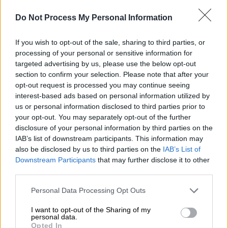
Ο αληθινός Μπέντζαμιν Μπάτον: Ο
Κινέζος ηθοποιός που είναι 40 ετών
Do Not Process My Personal Information
και μοιάζει... έφηβος
If you wish to opt-out of the sale, sharing to third parties, or
processing of your personal or sensitive information for
targeted advertising by us, please use the below opt-out
section to confirm your selection. Please note that after your
Ένας ηλικιωμένος Αμερικανός, ωστόσο, το
opt-out request is processed you may continue seeing
παράκανε καθώς
απόφάσισε να δοκιμάσει
interest-based ads based on personal information utilized by
τις δυνατότητες του καινούργιου Cybertruck
us or personal information disclosed to third parties prior to
your opt-out. You may separately opt-out of the further
σε λίμνη κι αυτό δεν πήγε καθόλου καλά.
disclosure of your personal information by third parties on the
IAB’s list of downstream participants. This information may
Σύμφωνα με τη βρετανική Metro, την
also be disclosed by us to third parties on the
IAB’s List of
περασμένη Δευτέρα οι Αρχές στο βόρειο
Downstream Participants
that may further disclose it to other
Τέξας ενημερώθηκαν ότι
όχημα βυθιζόταν
third parties.
στη λίμνη Grapevine κι έσπευσαν στο σημείο
Please note that this website/app uses one or more Google
Personal Data Processing Opt Outs
για να δουν τι συμβαίνει. Εκεί βρήκαν τον
services and may gather and store information including but
Τζίμι Τζακ ΜακΝτάνιελ κι ακόμα ένα άτομο
not limited to your visit or usage behaviour. You may click to
I want to opt-out of the Sharing of my
personal data.
σώους αλλά απογοητευμένους.
grant or deny consent to Google and its third-party tags to
Opted In