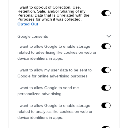
I want to opt-out of Collection, Use,
Ο Μρίντχα σημειωσε ότι το ζώο έχει
ήδη
Retention, Sale, and/or Sharing of my
Personal Data that Is Unrelated with the
πουληθεί προς 550 τάκα
(4,50 δολάρια ΗΠΑ)
Purposes for which it was collected.
Opted Out
το κιλό και θα παραδοθεί στον νέο του
ιδιοκτήτη την ερχόμενη εβδομάδα. Πολλοί
Google consents
από τους επισκέπτες που ταξίδεψαν μέχρι
I want to allow Google to enable storage
τη φάρμα, έχοντας δει σχετικά βίντεο στο
related to advertising like cookies on web or
διαδίκτυο, επιβεβαίωσαν ότι η ομοιότητα
device identifiers in apps.
είναι υπαρκτή και από κοντά.
I want to allow my user data to be sent to
Google for online advertising purposes.
I want to allow Google to send me
personalized advertising.
I want to allow Google to enable storage
video
related to analytics like cookies on web or
device identifiers in apps.