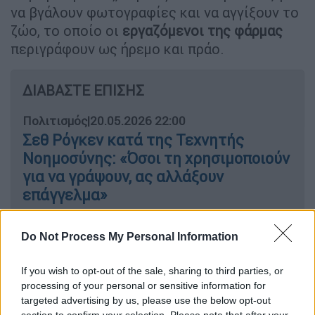
να βγάλουν φωτογραφίες και να αγγίξουν το
ζώο, το οποίο οι
εργαζόμενοι της φάρμας
περιγράφουν ως ήρεμο και πράο.
ΔΙΑΒΑΣΤΕ ΕΠΙΣΗΣ
Πολιτισμός
|
20.05.2026 22:00
Σεθ Ρόγκεν κατά της Τεχνητής
Νοημοσύνης: «Όσοι τη χρησιμοποιούν
για να γράψουν, ας αλλάξουν
επάγγελμα»
Κόσμος
|
20.05.2026 21:28
Do Not Process My Personal Information
Η Europol συνέλαβε δύο από τους πιο
καταζητούμενους κακοποιούς της
If you wish to opt-out of the sale, sharing to third parties, or
processing of your personal or sensitive information for
Ευρώπης - Ο Τούρκος και το
targeted advertising by us, please use the below opt-out
στέλεχος της Καμόρα