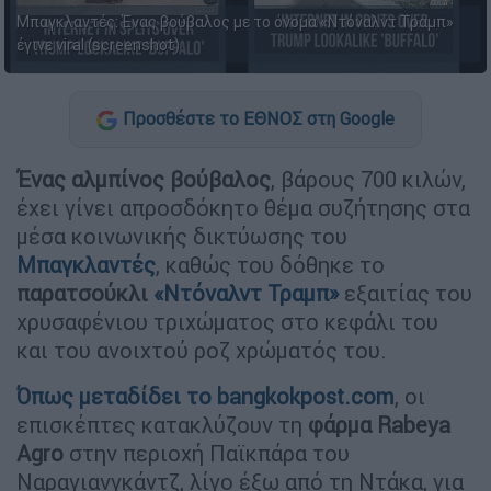
Μπαγκλαντές: Ένας βούβαλος με το όνομα «Ντόναλντ Τραμπ»
έγινε viral (screenshot)
Προσθέστε το ΕΘΝΟΣ στη Google
Ένας αλμπίνος βούβαλος
, βάρους 700 κιλών,
έχει γίνει απροσδόκητο θέμα συζήτησης στα
μέσα κοινωνικής δικτύωσης του
Μπαγκλαντές
, καθώς του δόθηκε το
παρατσούκλι
«Ντόναλντ Τραμπ»
εξαιτίας του
χρυσαφένιου τριχώματος στο κεφάλι του
και του ανοιχτού ροζ χρώματός του.
Όπως μεταδίδει το bangkokpost.com
, oι
επισκέπτες κατακλύζουν τη
φάρμα Rabeya
Agro
στην περιοχή Παϊκπάρα του
Ναραγιανγκάντζ, λίγο έξω από τη Ντάκα, για