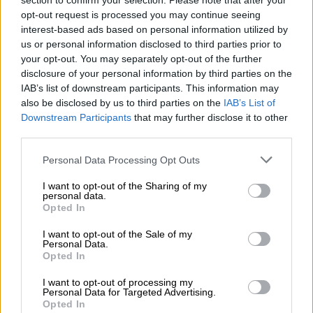
section to confirm your selection. Please note that after your
opt-out request is processed you may continue seeing
interest-based ads based on personal information utilized by
us or personal information disclosed to third parties prior to
your opt-out. You may separately opt-out of the further
Ο
ιδιοκτήτης της φάρμας, Ζιαουντίν
disclosure of your personal information by third parties on the
Μρίντχα
, ανέφερε ότι αγόρασε τον βούβαλο
IAB’s list of downstream participants. This information may
από μια αγορά ζώων στο Ρατζσάχι πριν από
also be disclosed by us to third parties on the
IAB’s List of
περίπου 10 μήνες. Το όνομα, μάλιστα, ήταν
Downstream Participants
that may further disclose it to other
ιδέα του μικρότερου αδελφού του
. «Ο
third parties.
μικρός μου αδελφός τού έδωσε
Please note that this website/app uses one or more Google
Personal Data Processing Opt Outs
αστειευόμενος το όνομα Ντόναλντ Τραμπ,
services and may gather and store information including but
not limited to your visit or usage behaviour. You may click to
I want to opt-out of the Sharing of my
μόλις είδε το τρίχωμα στο κεφάλι του»,
personal data.
grant or deny consent to Google and its third-party tags to
δήλωσε ο ίδιος.
Opted In
use your data for below specified purposes in below Google
consent section.
Ο βούβαλος έχει τραβήξει πάνω του τα
I want to opt-out of the Sale of my
Personal Data.
βλέμματα ενόψει της
γιορτής Έιντ αλ-Άντχα
Opted In
(Γιορτή των Θυσιών), η οποία φέτος πέφτει
I want to opt-out of processing my
στις 27 Μαΐου, ημέρα κατά την οποία οι
Personal Data for Targeted Advertising.
Opted In
μουσουλμάνοι παραδοσιακά θυσιάζουν ζώα.