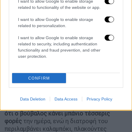
I want to allow Google to enable storage
related to functionality of the website or app.
«Μοιάζει πραγματικά στον Τραμπ»
I want to allow Google to enable storage
related to personalization.
«Μοιάζει πραγματικά στον Τραμπ. Το
I want to allow Google to enable storage
πρόσωπο και τα μαλλιά του τού φέρνουν
related to security, including authentication
πολύ», δήλωσε ένας κάτοικος της περιοχής
functionality and fraud prevention, and other
ονόματι Ράσελ. Μια άλλη επισκέπτρια
user protection.
ανέφερε ότι
αρχικά ήταν επιφυλακτική με τη
σύγκριση
, αλλά άλλαξε γνώμη μόλις έφτασε
εκεί. «Αφού το είδα από κοντά, όντως
CONFIRM
μοιάζει στον Τραμπ. Το όνομα του ταιριάζει
πολύ», δήλωσε χαρακτηριστικά.
Data Deletion
Data Access
Privacy Policy
Ο φροντιστής της φάρμας, Κάουσερ,
εξήγησε
ότι ο βούβαλος κάνει μπάνιο τέσσερις
φορές
την ημέρα, ενώ η διατροφή του
περιλαμβάνει καλαμπόκι, πλακούντες