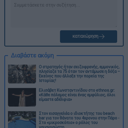
καταχώρηση
Διαβάστε ακόμη
O στρατηγός ήταν σχιζοφρενής, εμμονικός,
πλησίαζε τα 75 όταν τον αντάμωσε η δόξα –
Εκείνος που άλλαξε την πορεία της
Ιστορίας!
Ελισάβετ Κωνσταντινίδου στο ethnos.gr:
«Κάθε πόλεμος είναι ένας εμφύλιος, όλοι
είμαστε αδέλφια»
Στον εισαγγελέα ο ιδιοκτήτης του beach
bar για τον θάνατο του 4χρονου στην Πάρο -
Στο «μικροσκόπιο» ο ρόλος του
ναυαγοσώστη