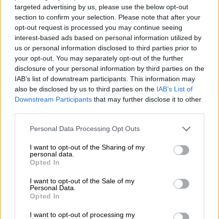
διαδίδεται μέσω των οστών αντί μόνο μέσω
targeted advertising by us, please use the below opt-out
section to confirm your selection. Please note that after your
του αέρα. Αυτή η «συντόμευση» μέσω του
opt-out request is processed you may continue seeing
κρανίου
κάνει τη φωνή σας να ακούγεται στα
interest-based ads based on personal information utilized by
δικά σας αυτιά πιο γεμάτη και πιο βαθιά
.
us or personal information disclosed to third parties prior to
your opt-out. You may separately opt-out of the further
Στην ηχογράφηση, όμως, αυτό το εφέ
disclosure of your personal information by third parties on the
εξαφανίζεται
. «Τότε ακούτε τη φωνή σας
IAB’s list of downstream participants. This information may
μόνο μέσω του αέρα, ακριβώς όπως την
also be disclosed by us to third parties on the
IAB’s List of
Downstream Participants
that may further disclose it to other
ακούν όλοι οι άλλοι», λέει η Norsett.
third parties.
Επομένως,
η ηχογραφημένη εκδοχή
είναι
Please note that this website/app uses one or more Google
αυτή που αποτελεί την πραγματική σας φωνή
Personal Data Processing Opt Outs
services and may gather and store information including but
για τον υπόλοιπο κόσμο.
not limited to your visit or usage behaviour. You may click to
I want to opt-out of the Sharing of my
personal data.
grant or deny consent to Google and its third-party tags to
Opted In
use your data for below specified purposes in below Google
consent section.
I want to opt-out of the Sale of my
Personal Data.
Opted In
I want to opt-out of processing my