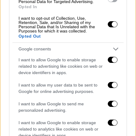
Personal Data for Targeted Advertising.
Opted In
I want to opt-out of Collection, Use,
Retention, Sale, and/or Sharing of my
Personal Data that Is Unrelated with the
Purposes for which it was collected.
Opted Out
μουσική
Google consents
Είναι φυσιολογικό να μην σου αρέσει!
I want to allow Google to enable storage
related to advertising like cookies on web or
Στις
ηχογραφήσεις
, η φωνή σας μπορεί να
device identifiers in apps.
ακούγεται
πιο υψηλή
,
πιο λεπτή
και
εντελώς
I want to allow my user data to be sent to
ξένη
.
Google for online advertising purposes.
Η Tea Berg είναι επαγγελματίας
I want to allow Google to send me
καλλιτέχνιδα και έχει ακούσει τον εαυτό της
personalized advertising.
σε ηχογραφήσεις αμέτρητες φορές.
«
Χρειάστηκε χρόνος
για να συνηθίσω τον
I want to allow Google to enable storage
related to analytics like cookies on web or
τρόπο με τον οποίο οι άλλοι ακούν τη φωνή
device identifiers in apps.