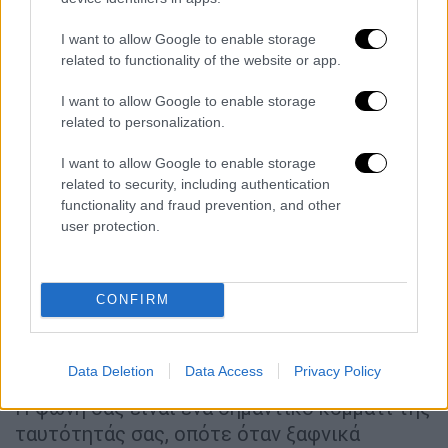
μου», λέει. «Έπρεπε μάλιστα να ζητήσω από
ανθρώπους γύρω μου να μου επιβεβαιώσουν
I want to allow Google to enable storage
ότι η φωνή μου ακούγεται όντως καλά». Με
related to functionality of the website or app.
τον καιρό, συνήθισε και τις δύο εκδοχές:
I want to allow Google to enable storage
αυτή που ακούει εσωτερικά και εκείνη που
related to personalization.
ακούν οι άλλοι.
I want to allow Google to enable storage
Η Berg σημειώνει ότι είναι πολύ
related to security, including authentication
functionality and fraud prevention, and other
συνηθισμένο για τους τραγουδιστές να
user protection.
νιώθουν περίεργα όταν ακούν τον εαυτό
τους στην αρχή. Σύμφωνα με την Norsett,
αυτή η δυσφορία προέρχεται από το
χάσμα
CONFIRM
ανάμεσα σε αυτό που νομίζουμε ότι
ακουγόμαστε και στο πώς ακουγόμαστε στην
πραγματικότητα.
Data Deletion
Data Access
Privacy Policy
Η φωνή σας είναι ένα σημαντικό κομμάτι της
ταυτότητάς σας, οπότε όταν ξαφνικά