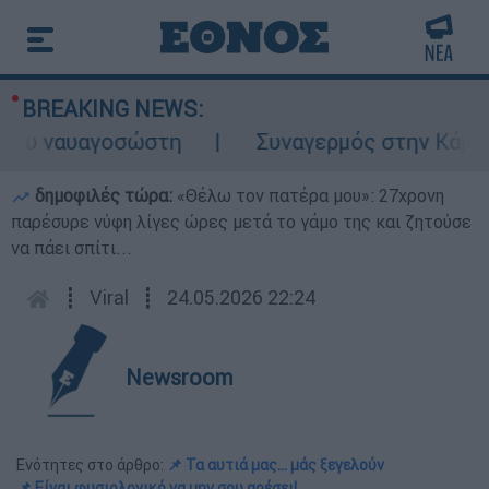
BREAKING NEWS:
υ ναυαγοσώστη
Συναγερμός στην Κάρπαθο: 
δημοφιλές τώρα:
«Θέλω τον πατέρα μου»: 27χρονη
παρέσυρε νύφη λίγες ώρες μετά το γάμο της και ζητούσε
να πάει σπίτι...
┋
Viral
┋
24.05.2026 22:24
Newsroom
Ενότητες στο άρθρο:
📌 Τα αυτιά μας... μάς ξεγελούν
📌 Είναι φυσιολογικό να μην σου αρέσει!