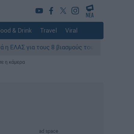
ood & Drink
Travel
Viral
 τους 8 βιασμούς τουριστριών - «Μόνο 3 περιστ
σε η κάμερα