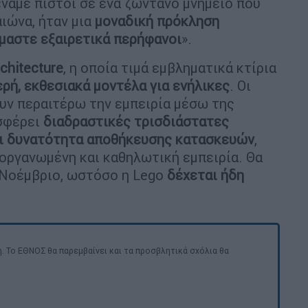
έναμε πιστοί σε ένα ζωντανό μνημείο που
ιώνα, ήταν μια
μοναδική πρόκληση
ίμαστε εξαιρετικά περήφανοι
».
chitecture
, η οποία τιμά εμβληματικά κτίρια
ρή, εκθεσιακά μοντέλα για ενήλικες
. Οι
υν περαιτέρω την εμπειρία μέσω της
οσφέρει
διαδραστικές τρισδιάστατες
αι δυνατότητα αποθήκευσης κατασκευών
,
 οργανωμένη και καθηλωτική εμπειρία. Θα
 Νοέμβριο, ωστόσο η Lego
δέχεται ήδη
. Το ΕΘΝΟΣ θα παρεμβαίνει και τα προσβλητικά σχόλια θα