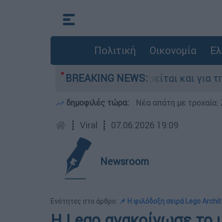
Πολιτική
Οικονομία
Ελ
ν Ελλάδα - Κατηγορείται και για την εκτέλεση 
BREAKING NEWS:
δημοφιλές τώρα:
Νέα απάτη με τροχαία: 
┋
Viral
┋
07.06.2026 19:09
Newsroom
Ενότητες στο άρθρο:
📌 Η φιλόδοξη σειρά Lego Archi
Η Lego ανακοίνωσε το 