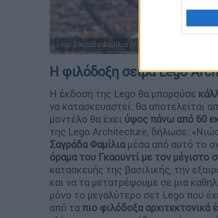
Lego Σαγράδα Φαμίλια (lego.com)
Η φιλόδοξη σειρά Lego Arch
Η έκδοση της Lego θα μπορούσε
κάλλ
να κατασκευαστεί: θα αποτελείται α
μοντέλο θα έχει
ύψος πάνω από 60 ε
της Lego Architecture, δήλωσε: «Νι
Σαγράδα Φαμίλια
μέσα από αυτό το σ
όραμα του Γκαουντί με τον μέγιστο 
κατασκευής της βασιλικής, την εξαι
και να τα μετατρέψουμε σε μια καθηλ
μόνο το μεγαλύτερο σετ Lego που έχε
από τα
πιο φιλόδοξα αρχιτεκτονικά 