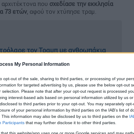
αρχιτέκτονα που
σχεδίασε την εκκλησία
ία 73 ετών
, αφού τον χτύπησε τραμ.
 τρόλαρε τον Τραμπ με ανθρωπάκια
ορεί το Ιράν
ocess My Personal Information
to opt-out of the sale, sharing to third parties, or processing of your per
 Ιράν μετέτρεψε τα διάσημα τουβλάκια
formation for targeted advertising by us, please use the below opt-out s
r selection. Please note that after your opt-out request is processed y
eing interest-based ads based on personal information utilized by us or
disclosed to third parties prior to your opt-out. You may separately opt-
losure of your personal information by third parties on the IAB’s list of
. This information may also be disclosed by us to third parties on the
IA
grada Familia
, όπως είναι το πλήρες όνομα
Participants
that may further disclose it to other third parties.
κευή
για περισσότερο από έναν αιώνα. Ο
 that this website/app uses one or more Google services and may gath