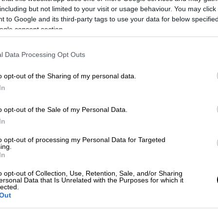
82
και 144 χρόνια αργότερα το έργο
including but not limited to your visit or usage behaviour. You may click 
ιτεύχθηκε ένα σημαντικό ορόσημο με την
 to Google and its third-party tags to use your data for below specifi
ου Ιησού Χριστού
, ο οποίος με ύψος 127,5
ogle consent section.
8 πύργους
του κτιρίου. Αυτό καθιστά επίσης
κλησία στον κόσμο
, όπως σημειώνει και το
l Data Processing Opt Outs
o opt-out of the Sharing of my personal data.
α
για την ολοκλήρωση των υπόλοιπων
In
ις αναφέρουν ότι θα έχει ολοκληρωθεί στα
o opt-out of the Sale of my Personal Data.
μβεί αυτό, σημαίνει ότι η εκκλησία θα έχει
In
ά από τότε που ο Γκαουντί ανέλαβε
χέδια είχαν γίνει από άλλον αρχιτέκτονα,
to opt-out of processing my Personal Data for Targeted
ing.
ιάρ, ο οποίος
παραιτήθηκε από το έργο
In
ς
λόγω διαφωνίας με το τοπικό συμβούλιο.
, ο Γκαουντί
αναδιαμόρφωσε ριζικά τα
o opt-out of Collection, Use, Retention, Sale, and/or Sharing
ersonal Data that Is Unrelated with the Purposes for which it
ακτηριστικό του στυλ και
επεκτείνοντας το
lected.
Out
 ότι η εκκλησία θα χρειαστεί πολύ χρόνο
ντί να φέρεται να είχε σχολιάσει με