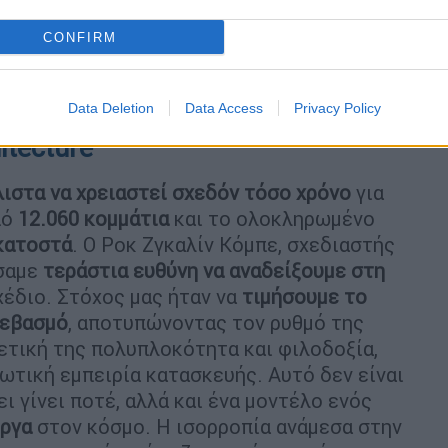
CONFIRM
Data Deletion
Data Access
Privacy Policy
itecture
ιστα να χρειαστεί σχεδόν τόσο χρόνο
για
πό
12.060 κομμάτια
και το ολοκληρωμένο
κατοστά
. Ο Ροκ Ζγκαλίν Κόμπε, σχεδιαστής
ώσαμε
τεράστια ευθύνη να αναδείξουμε στη
χέδιο. Στόχος μας ήταν να
τιμήσουμε το
σεβασμό
, αποτυπώνοντας τον ρυθμό της
ρετική της πολυπλοκότητα και φιλοδοξία,
ωτική εμπειρία κατασκευής. Αυτό δεν είναι
ι γίνει ποτέ, αλλά και ένα μοντέλο ενός
έργα
στον κόσμο. Η ισορροπία ανάμεσα στην