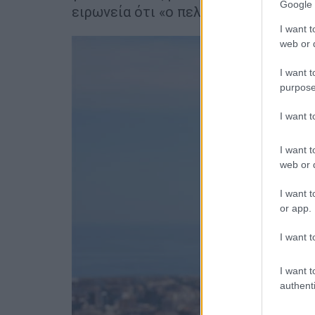
Google 
ειρωνεία ότι «ο πελάτης μου
δεν βιά
I want t
web or d
I want t
purpose
I want 
I want t
web or d
I want t
or app.
I want t
I want t
authenti