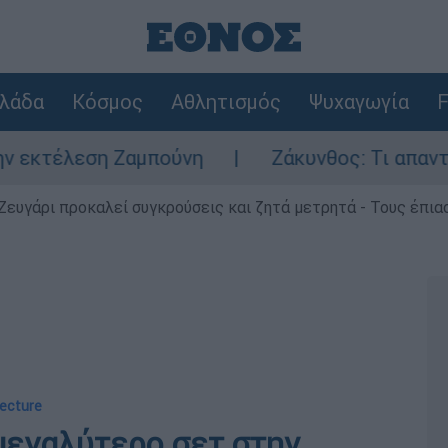
λάδα
Κόσμος
Αθλητισμός
Ψυχαγωγία
F
Ζαμπούνη
Ζάκυνθος: Τι απαντά η ΕΛΑΣ για
Ζευγάρι προκαλεί συγκρούσεις και ζητά μετρητά - Τους έπια
tecture
μεγαλύτερο σετ στην