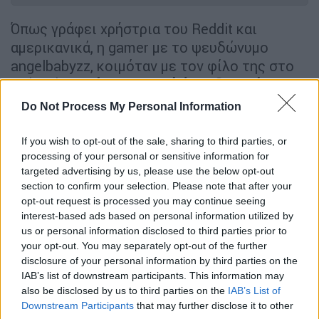
Όπως γράφει χρήστρια του Reddit και
αμερικανικά, η gamer με το ψευδώνυμο
angelbabyzz, κοιμόταν με τον φίλο της στο
σπίτι, όταν
ξύπνησαν από έναν δυνατό
θόρυβο και άκουσαν πράγματα να
Do Not Process My Personal Information
διαλύονται
. Ο τοίχος της κρεβατοκάμαρας
είχε μια τρύπα και ο πύργος του υπολογιστή
If you wish to opt-out of the sale, sharing to third parties, or
τους είχε γίνει κομμάτια.
processing of your personal or sensitive information for
targeted advertising by us, please use the below opt-out
section to confirm your selection. Please note that after your
opt-out request is processed you may continue seeing
interest-based ads based on personal information utilized by
us or personal information disclosed to third parties prior to
your opt-out. You may separately opt-out of the further
disclosure of your personal information by third parties on the
IAB’s list of downstream participants. This information may
also be disclosed by us to third parties on the
IAB’s List of
Downstream Participants
that may further disclose it to other