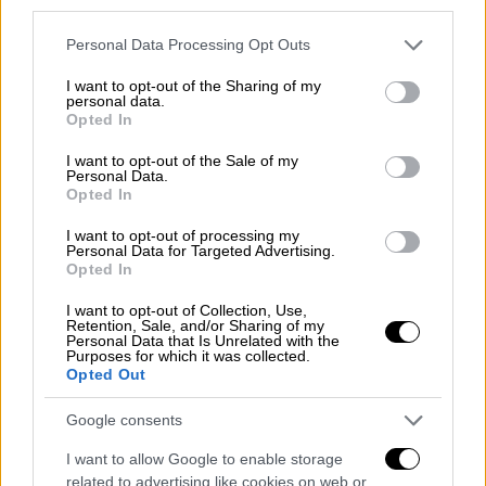
third parties.
Please note that this website/app uses one or more Google
Personal Data Processing Opt Outs
services and may gather and store information including but
not limited to your visit or usage behaviour. You may click to
I want to opt-out of the Sharing of my
personal data.
grant or deny consent to Google and its third-party tags to
Opted In
use your data for below specified purposes in below Google
consent section.
I want to opt-out of the Sale of my
Personal Data.
Opted In
I want to opt-out of processing my
Personal Data for Targeted Advertising.
Opted In
Σφαίρα σε υπολογιστή
I want to opt-out of Collection, Use,
Retention, Sale, and/or Sharing of my
Personal Data that Is Unrelated with the
Purposes for which it was collected.
Στην πραγματικότητα ήταν μάλλον αυτός
Opted Out
που τους έσωσε από μια αδέσποτη σφαίρα
που υπό άλλες συνθήκες θα απειλούσε τη
Google consents
ζωή τους.
I want to allow Google to enable storage
related to advertising like cookies on web or