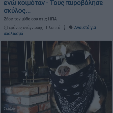
ενώ κοιμόταν - Τους πυροβόλησε
σκύλος...
Ζήσε τον μύθο σου στις ΗΠΑ
🕛 χρόνος ανάγνωσης: 1 λεπτό ┋ 🗣️
Ανοικτό για
σχολιασμό
Σκύλος