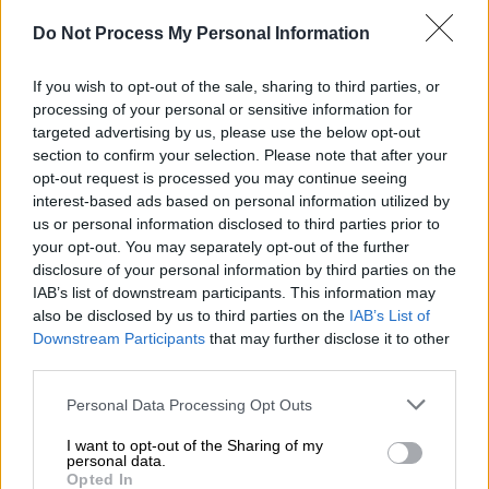
Mail
και αποδίδεται στην
ARK Media
.
Do Not Process My Personal Information
ΔΙΑΒΑΣΤΕ ΕΠΙΣΗΣ
If you wish to opt-out of the sale, sharing to third parties, or
processing of your personal or sensitive information for
Lifestyle
|
29.06.2026 13:12
targeted advertising by us, please use the below opt-out
Γενέθλια από χρυσάφι:
section to confirm your selection. Please note that after your
opt-out request is processed you may continue seeing
Υπερπολυτελές πάρτι στις
interest-based ads based on personal information utilized by
Βερσαλλίες για Κάνιε Γουέστ και
us or personal information disclosed to third parties prior to
Μπιάνκα Σενσόρι
your opt-out. You may separately opt-out of the further
disclosure of your personal information by third parties on the
IAB’s list of downstream participants. This information may
Κόσμος
|
29.06.2026 14:20
also be disclosed by us to third parties on the
IAB’s List of
Ξεμένει η Ευρώπη από νερό; Η
Downstream Participants
that may further disclose it to other
«καλοκαιρινή παγίδα» και γιατί η
third parties.
Ελλάδα βρίσκεται βαθιά στη ζώνη
Please note that this website/app uses one or more Google
Personal Data Processing Opt Outs
κινδύνου
services and may gather and store information including but
not limited to your visit or usage behaviour. You may click to
I want to opt-out of the Sharing of my
personal data.
grant or deny consent to Google and its third-party tags to
Opted In