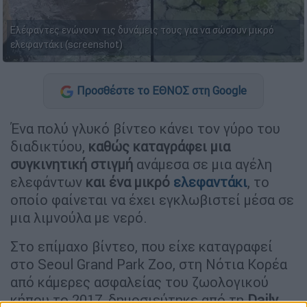
Ελέφαντες ενώνουν τις δυνάμεις τους για να σώσουν μικρό
ελεφαντάκι (screenshot)
Προσθέστε το ΕΘΝΟΣ στη Google
Ένα πολύ γλυκό βίντεο κάνει τον γύρο του
διαδικτύου,
καθώς καταγράφει μια
συγκινητική στιγμή
ανάμεσα σε μια αγέλη
ελεφάντων
και ένα μικρό
ελεφαντάκι
, το
οποίο φαίνεται να έχει εγκλωβιστεί μέσα σε
μια λιμνούλα με νερό.
Στο επίμαχο βίντεο, που είχε καταγραφεί
στο Seoul Grand Park Zoo, στη Νότια Κορέα
από κάμερες ασφαλείας του ζωολογικού
κήπου το 2017, δημοσιεύτηκε από τη
Daily