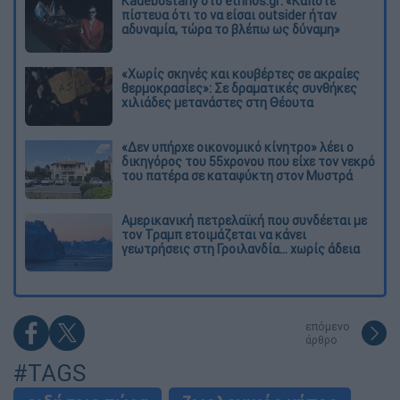
Kadebostany στο ethnos.gr: «Κάποτε
πίστευα ότι το να είσαι outsider ήταν
αδυναμία, τώρα το βλέπω ως δύναμη»
«Χωρίς σκηνές και κουβέρτες σε ακραίες
θερμοκρασίες»: Σε δραματικές συνθήκες
χιλιάδες μετανάστες στη Θέουτα
«Δεν υπήρχε οικονομικό κίνητρο» λέει ο
δικηγόρος του 55χρονου που είχε τον νεκρό
του πατέρα σε καταψύκτη στον Μυστρά
Αμερικανική πετρελαϊκή που συνδέεται με
τον Τραμπ ετοιμάζεται να κάνει
γεωτρήσεις στη Γροιλανδία... χωρίς άδεια
επόμενο
άρθρο
#TAGS