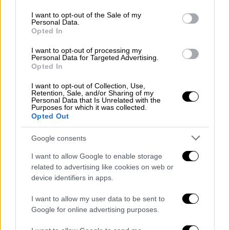
use your data for below specified purposes in below Google
consent section.
I want to opt-out of the Sale of my
Όπως βλέπουμε στο
βίντεο ενήλικοι
Personal Data.
ελέφαντες
σχηματίζουν κύκλο γύρω από το
Opted In
μικρό ελεφεντάκι
, ενώ χρησιμοποιούν τις
I want to opt-out of processing my
προβοσκίδες τους σε μια προσπάθεια να το
Personal Data for Targeted Advertising.
Opted In
βοηθήσουν να βγει στην όχθη.
I want to opt-out of Collection, Use,
Τελικά,
το μικρό καταφέρνει να βγει από το
Retention, Sale, and/or Sharing of my
Personal Data that Is Unrelated with the
νερό
, με τους υπόλοιπους ελέφαντες να
Purposes for which it was collected.
Opted Out
παραμένουν γύρω του μέχρι να απομακρυνθεί
από το σημείο.
Google consents
Το συγκεκριμένο βίντεο έχει συγκεντρώσει
I want to allow Google to enable storage
εκατομμύρια προβολές
και χιλιάδες σχόλια,
related to advertising like cookies on web or
device identifiers in apps.
με πολλούς χρήστες να σχολιάζουν τη
συνεργασία και την αλληλεγγύη που
I want to allow my user data to be sent to
επέδειξε η αγέλη.
Google for online advertising purposes.