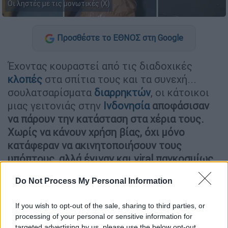
Οι ληστές με τις μονωτικές (X)
Προσθέστε το ΕΘΝΟΣ στη Google
Έχοντας κουραστεί από τις διαδοχικές
κλοπές
στα σπίτια τους και τα συνεχή...
σουλατσαρίσματα
διαρρηκτών
, οι κάτοικοι
μιας γειτονιάς στην
Ινδονησία
αποφάσισαν
να πάρουν την κατάσταση στα χέρια τους.
Χωρίς να κάνουν χρήση βίας, όχι μόνο
κατάφεραν να ακινητοποιήσουν τους
υπόπτους, αλλά έγιναν και viral παγκοσμίως
για την ευρηματικότητά τους...
Do Not Process My Personal Information
ΔΙΑΒΑΣΤΕ ΕΠΙΣΗΣ
If you wish to opt-out of the sale, sharing to third parties, or
processing of your personal or sensitive information for
Viral
|
04.07.2026 20:35
targeted advertising by us, please use the below opt-out