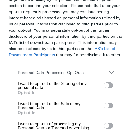
«Τα χάλασες όλα, χαζή ξένη»: Η
section to confirm your selection. Please note that after your
εφαρμογή εκμάθησης ελληνικών που
opt-out request is processed you may continue seeing
interest-based ads based on personal information utilized by
σε βρίζει αν κάνεις λάθος - Επικά
us or personal information disclosed to third parties prior to
βίντεο
your opt-out. You may separately opt-out of the further
disclosure of your personal information by third parties on the
IAB’s list of downstream participants. This information may
also be disclosed by us to third parties on the
IAB’s List of
Downstream Participants
that may further disclose it to other
Οι κλοπές το τελευταίο διάστημα είχαν γίνει
third parties.
μάστιγα κι έτσι
ένας από τους κατοίκους
της γειτονιάς μάζεψε τους υπόλοιπους και
Please note that this website/app uses one or more Google
Personal Data Processing Opt Outs
services and may gather and store information including but
πρότεινε τη λύση που τελικά υιοθετήθηκε
not limited to your visit or usage behaviour. You may click to
I want to opt-out of the Sharing of my
και αν κρίνουμε και από το αποτέλεσμα, με
personal data.
grant or deny consent to Google and its third-party tags to
Opted In
πολύ ενθουσιασμό.
use your data for below specified purposes in below Google
consent section.
I want to opt-out of the Sale of my
Τα θύματα των κλοπών έφτιαξαν μια ομάδα
Personal Data.
Opted In
περιφρούρησης και περίμεναν το επόμενο
χτύπημα. Όταν τέσσερις επίδοξοι
I want to opt-out of processing my
Personal Data for Targeted Advertising.
διαρρήκτες εμφανίστηκαν μέσα στη νύχτα,