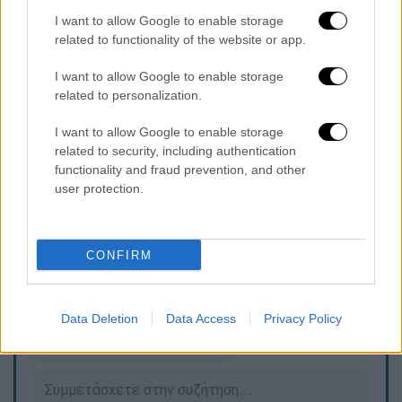
to set up an ambush for the thieves.
I want to allow Google to enable storage
related to functionality of the website or app.
At night, they managed to catch four
people, whom they then wrapped in
I want to allow Google to enable storage
duct tape and dressed up as
related to personalization.
Teletubbies, in order to hand them
I want to allow Google to enable storage
over…
pic.twitter.com/TxnXF4kRbb
related to security, including authentication
functionality and fraud prevention, and other
— John F. Kennedy Jr Q
user protection.
(@Real_JFK_Jr_)
July 3, 2026
CONFIRM
Τα σχολιά σας δημοσιεύονται άμεσα με δική σας ευθύνη. Το
ΕΘΝΟΣ θα παρεμβαίνει και τα προσβλητικά σχόλια θα
διαγράφονται
Data Deletion
Data Access
Privacy Policy