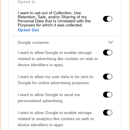
Opted In
έβαλαν μπροστά το σχέδιό τους. Αρχικά
τους αιφνιδίασαν και αφού τους
I want to opt-out of Collection, Use,
Retention, Sale, and/or Sharing of my
εξουδετέρωσαν, τους έδεσαν με μονωτική
Personal Data that Is Unrelated with the
Purposes for which it was collected.
ταινία. Τόσο σφιχτά που ήταν αδύνατον να
Opted Out
κινηθούν
. Στο μεσοδιάστημα και μέχρι να
Google consents
έρθει η αστυνομία, τους έντυσαν με
αυτοσχέδιες στολές σαν τους χαρακτήρες
I want to allow Google to enable storage
της δημοφιλούς παιδικής τηλεοπτικής
related to advertising like cookies on web or
device identifiers in apps.
σειράς Teletubbies.
I want to allow my user data to be sent to
Το βίντεο ανέβηκε στο X και πολύ γρήγορα
Google for online advertising purposes.
κέρδισε χιλιάδες προβολές και πολλά
αποθεωτικά σχόλια...
I want to allow Google to send me
personalized advertising.
In Indonesia, the homeowner got
I want to allow Google to enable storage
tired of the constant thefts and,
related to analytics like cookies on web or
together with his neighbors, decided
device identifiers in apps.