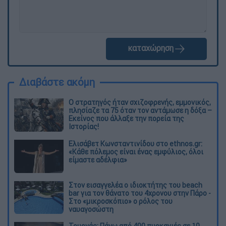
καταχώρηση
Διαβάστε ακόμη
O στρατηγός ήταν σχιζοφρενής, εμμονικός,
πλησίαζε τα 75 όταν τον αντάμωσε η δόξα –
Εκείνος που άλλαξε την πορεία της
Ιστορίας!
Ελισάβετ Κωνσταντινίδου στο ethnos.gr:
«Κάθε πόλεμος είναι ένας εμφύλιος, όλοι
είμαστε αδέλφια»
Στον εισαγγελέα ο ιδιοκτήτης του beach
bar για τον θάνατο του 4χρονου στην Πάρο -
Στο «μικροσκόπιο» ο ρόλος του
ναυαγοσώστη