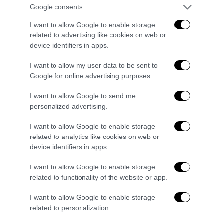
Google consents
Συγκεκριμένα, οι διεπιστημονικές ομάδες
I want to allow Google to enable storage
επιτόπιων παρεμβάσεων με έξι βάρδιες (από
related to advertising like cookies on web or
06.00-14.00, 14.00-22.00, 22.00-06.00
) θα
device identifiers in apps.
βρίσκονται στους στους δρόμους της πόλης,
I want to allow my user data to be sent to
προτρέποντας τους άστεγους συμπολίτες
Google for online advertising purposes.
μας να βρουν ένα ζεστό κρεβάτι στο
Υπνωτήριο του Πολυδύναμου Κέντρου
I want to allow Google to send me
personalized advertising.
Αστέγων του Δήμου.
I want to allow Google to enable storage
Παράλληλα,
θα μοιράζουν κουβέρτες,
related to analytics like cookies on web or
μπουφάν, ζεστό τσάι, σταφίδες, φρυγανιές
device identifiers in apps.
και πλήρη γεύματα
, προσφέροντας πλήρη
βοήθεια σε όσους δυσκολεύονται να
I want to allow Google to enable storage
related to functionality of the website or app.
μεταφερθούν στους θερμαινόμενους
χώρους.
I want to allow Google to enable storage
related to personalization.
Το τηλεφωνικό κέντρο του Κέντρου