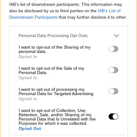
IAB’s list of downstream participants. This information may
also be disclosed by us to third parties on the
IAB’s List of
· Στο Υπνωτήριο του ΟΚΑΝΑ στην οδό
Downstream Participants
that may further disclose it to other
Σουρμελή 4-6 (τηλ. 210 8238676) (*σε
third parties.
συνεργασία με τον ΟΚΑΝΑ για την
Please note that this website/app uses one or more Google
εξυπηρέτηση των αναγκών των άστεγων
Personal Data Processing Opt Outs
services and may gather and store information including but
χρηστών που καλύπτει)
not limited to your visit or usage behaviour. You may click to
I want to opt-out of the Sharing of my
personal data.
grant or deny consent to Google and its third-party tags to
Στους δρόμους με ενισχυμένες
Opted In
use your data for below specified purposes in below Google
βάρδιες το Street Work του Δήμου
consent section.
I want to opt-out of the Sale of my
Personal Data.
Αθηναίων – Πώς μπορείτε να
Opted In
αναφέρετε την παρουσία αστέγων
I want to opt-out of processing my
Personal Data for Targeted Advertising.
Παράλληλα τα
κλιμάκια Street Work
του
Opted In
Κέντρου Υποδοχής και Αλληλεγγύης Δήμου
I want to opt-out of Collection, Use,
Αθηναίων (Κ.Υ.Α.Δ.Α.) που αποτελούνται από
Retention, Sale, and/or Sharing of my
Personal Data that Is Unrelated with the
δύο κοινωνικούς λειτουργούς και έναν
Purposes for which it was collected.
νοσηλευτή, θα επιχειρούν καθ’ όλη τη
Opted Out
διάρκεια της μέρας και της νύχτας.