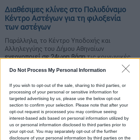
Διαθέσιμες κλίνες στο Πολυδύναμο
Κέντρο Αστέγων για τη φιλοξενία
των αστέγων
Παράλληλα, το Κέντρο Υποδοχής και
Αλληλεγγύης του Δήμου Αθηναίων
ενεργοποιεί σε 24ωρη βάση
τις κοινωνικές
δομές και υπηρεσίες του και είναι έτοιμο να
Do Not Process My Personal Information
παρέχει ασφαλή και αξιοπρεπή φιλοξενία
στους ανθρώπους που βρίσκονται στο
If you wish to opt-out of the sale, sharing to third parties, or
δρόμο.
processing of your personal or sensitive information for
targeted advertising by us, please use the below opt-out
Οι
άστεγοι συμπολίτες μας μπορούν να
section to confirm your selection. Please note that after your
απευθυνθούν
:
opt-out request is processed you may continue seeing
interest-based ads based on personal information utilized by
· Στο Υπνωτήριο του Πολυδύναμου Κέντρου
us or personal information disclosed to third parties prior to
Αστέγων επί των οδών Αχαρνών και Λιοσίων
your opt-out. You may separately opt-out of the further
disclosure of your personal information by third parties on the
(τηλ. 210-5246515)