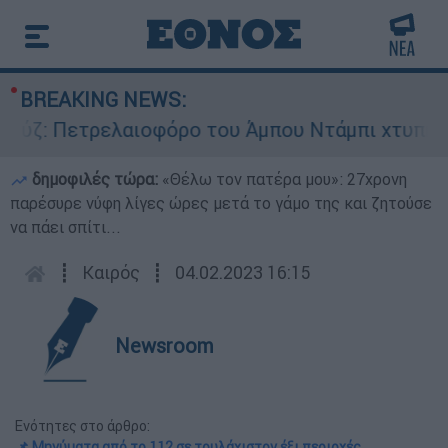
BREAKING NEWS:
ιοφόρο του Άμπου Ντάμπι χτυπήθηκε από πύραυ
δημοφιλές τώρα:
«Θέλω τον πατέρα μου»: 27χρονη
παρέσυρε νύφη λίγες ώρες μετά το γάμο της και ζητούσε
να πάει σπίτι...
┋
Καιρός
┋
04.02.2023 16:15
Newsroom
Ενότητες στο άρθρο:
📌 Μηνύματα από το 112 σε τουλάχιστον έξι περιοχές