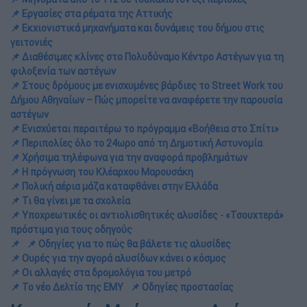
📌 Εργασίες στα ρέματα της Αττικής
📌 Εκχιονιστικά μηχανήματα και δυνάμεις του δήμου στις
γειτονιές
📌 Διαθέσιμες κλίνες στο Πολυδύναμο Κέντρο Αστέγων για τη
φιλοξενία των αστέγων
📌 Στους δρόμους με ενισχυμένες βάρδιες το Street Work του
Δήμου Αθηναίων – Πώς μπορείτε να αναφέρετε την παρουσία
αστέγων
📌 Ενισχύεται περαιτέρω το πρόγραμμα «Βοήθεια στο Σπίτι»
📌 Περιπολίες όλο το 24ωρο από τη Δημοτική Αστυνομία
📌 Χρήσιμα τηλέφωνα για την αναφορά προβλημάτων
📌 Η πρόγνωση του Κλέαρχου Μαρουσάκη
📌 Πολική αέρια μάζα καταφθάνει στην Ελλάδα
📌 Τι θα γίνει με τα σχολεία
📌 Υποχρεωτικές οι αντιολισθητικές αλυσίδες - «Τσουχτερά»
πρόστιμα για τους οδηγούς
📌
📌 Οδηγίες για το πώς θα βάλετε τις αλυσίδες
📌 Ουρές για την αγορά αλυσίδων κάνει ο κόσμος
📌 Οι αλλαγές στα δρομολόγια του μετρό
📌 Το νέο Δελτίο της ΕΜΥ
📌 Οδηγίες προστασίας