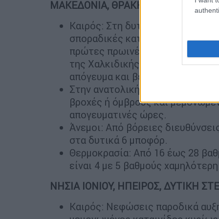
ΜΑΚΕΔΟΝΙΑ, ΘΡΑΚΗ
authenti
Καιρός: Στη δυτική και κεντρικ
σποραδικές καταιγίδες. Τα φαινό
πρώτες πρωινές ώρες στην κεντ
της Χαλκιδικής και της Πιερίας)
απόγευμα και βελτίωση τις βραδ
Στην ανατολική Μακεδονία και τ
βροχές ή όμβρους και μεμονωμέν
απογευματινές ώρες.
Άνεμοι: Από βόρειες διευθύνσεις
στα δυτικά 6 μποφόρ.
Θερμοκρασία: Από 16 έως 28 βαθ
είναι 4 με 5 βαθμούς χαμηλότερη
ΝΗΣΙΑ ΙΟΝΙΟΥ, ΗΠΕΙΡΟΣ, ΔΥΤΙΚΗ Σ
Καιρός: Νεφώσεις παροδικά αυξη