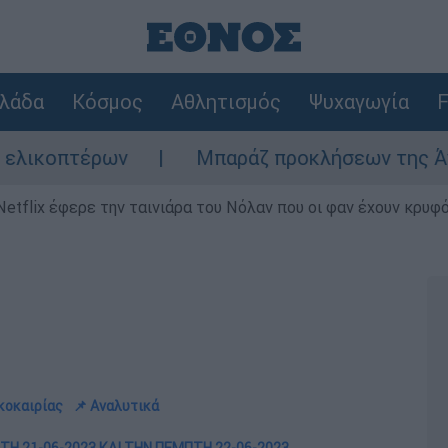
λάδα
Κόσμος
Αθλητισμός
Ψυχαγωγία
F
ων
Μπαράζ προκλήσεων της Άγκυρας στο Αι
Netflix έφερε την ταινιάρα του Νόλαν που οι φαν έχουν κρυφό
ακοκαιρίας
📌 Αναλυτικά