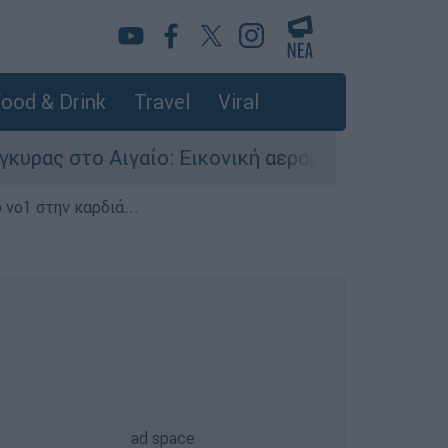
ood & Drink
Travel
Viral
γαίο: Εικονική αερομαχία ανάμεσα σε ελληνικά
 νο1 στην καρδιά...