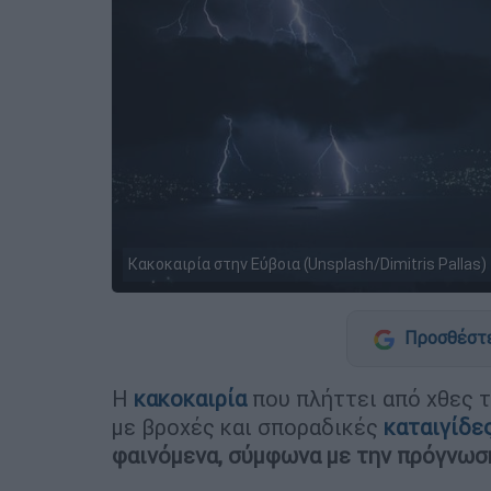
Κακοκαιρία στην Εύβοια (Unsplash/Dimitris Pallas)
Προσθέστε
Η
κακοκαιρία
που πλήττει από χθες τ
με βροχές και σποραδικές
καταιγίδε
φαινόμενα, σύμφωνα με την πρόγνωση