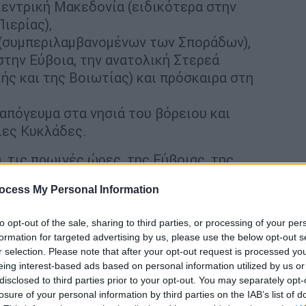
εντρική Μακεδονία (ειδικότερα στην
ιερίας),
 (συμπεριλαμβανομένων των Σποράδων),
στην Εύβοια, την ανατολική Στερεά
ής και της Βοιωτίας) και πρόσκαιρα στη
 απόγευμα στα νησιά του βόρειου και
ιες Κυκλάδες.
 τις πρωινές ώρες, της Εύβοιας, της
 τις μεσημβρινές ώρες ενδεχομένως
να είναι
ocess My Personal Information
 βόρειοι βορειοδυτικοί 4 με 5 και στα
σία δεν θα σημειώσει αξιόλογη μεταβολή
to opt-out of the sale, sharing to third parties, or processing of your per
ε 28 βαθμούς Κελσίου.
formation for targeted advertising by us, please use the below opt-out s
r selection. Please note that after your opt-out request is processed y
eing interest-based ads based on personal information utilized by us or
disclosed to third parties prior to your opt-out. You may separately opt-
losure of your personal information by third parties on the IAB’s list of