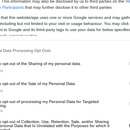
. This information may also be disclosed by us to third parties on the
IA
Participants
that may further disclose it to other third parties.
 that this website/app uses one or more Google services and may gath
including but not limited to your visit or usage behaviour. You may click 
 to Google and its third-party tags to use your data for below specifi
ogle consent section.
video
l Data Processing Opt Outs
o opt-out of the Sharing of my personal data.
In
o opt-out of the Sale of my Personal Data.
In
to opt-out of processing my Personal Data for Targeted
ing.
κακοκαιρίας
In
o opt-out of Collection, Use, Retention, Sale, and/or Sharing
ersonal Data that Is Unrelated with the Purposes for which it
lected.