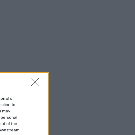
sonal or
ection to
ou may
 personal
out of the
 downstream