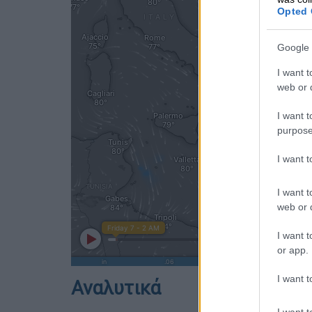
Opted 
Google 
I want t
web or d
I want t
purpose
I want 
I want t
web or d
I want t
or app.
I want t
Αναλυτικά
I want t