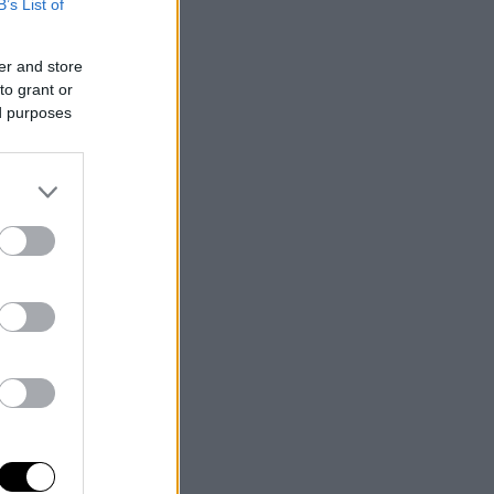
B’s List of
er and store
to grant or
ed purposes