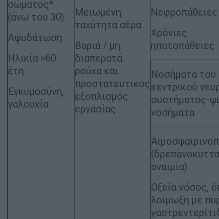
σώματος*
Μειωμένη
Νεφροπάθειες
(άνω του 30)
ταχύτητα αέρα
Χρόνιες
Αφυδάτωση
Βαριά / μη
ηπατοπάθειες
Ηλικία >60
διαπερατά
έτη
ρούχα και
Νοσήματα του
προστατευτικός
κεντρικού νευ
Εγκυμοσύνη,
εξοπλισμός
συστήματος-ψ
γαλουχία
εργασίας
νοσήματα
Αιμοσφαιρινοπ
(δρεπανοκυττα
αναιμία)
Οξεία νόσος, 
λοίμωξη με πυ
γαστρεντερίτι