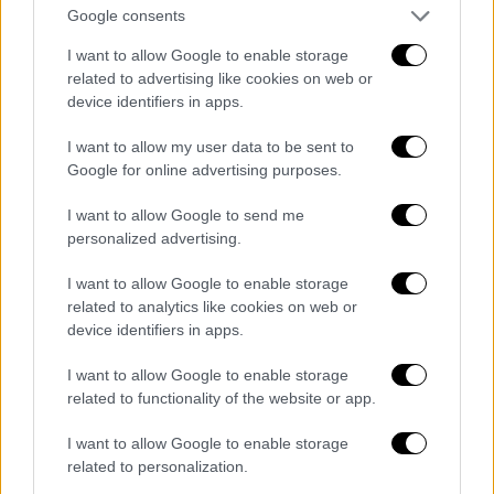
βαθμούς
και στην κεντρική Μακεδονία
Google consents
τους
37 με 38 βαθμούς Κελσίου
.
I want to allow Google to enable storage
στα υπόλοιπα ηπειρωτικά τους
38 με
related to advertising like cookies on web or
39
και στο εσωτερικό της Στερεάς και
device identifiers in apps.
της Θεσσαλίας τους
40 βαθμούς
I want to allow my user data to be sent to
Κελσίου
.
Google for online advertising purposes.
στη νησιωτική χώρα τους
32 με 33
και
I want to allow Google to send me
στα νησιά του Ιονίου, τα Δωδεκάνησα
personalized advertising.
και τη νότια Κρήτη τους
35 βαθμούς
Κελσίου
.
I want to allow Google to enable storage
related to analytics like cookies on web or
2. Την Πέμπτη (13/7) υψηλές θερμοκρασίες
device identifiers in apps.
θα επικρατήσουν σε όλη σχεδόν τη χώρα.
I want to allow Google to enable storage
Στα βόρεια ηπειρωτικά η μέγιστη τιμή
related to functionality of the website or app.
της θερμοκρασίας θα φθάσει τους
37 με
I want to allow Google to enable storage
38 βαθμούς
και στην κεντρική
related to personalization.
Μακεδονία και το εσωτερικό της