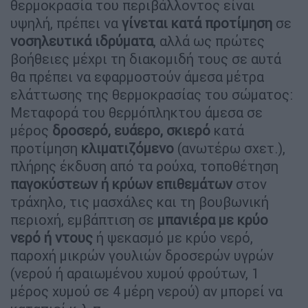
θερμοκρασία του περιβάλλοντος είναι
υψηλή, πρέπει να
γίνεται κατά προτίμηση
σε
νοσηλευτικά ιδρύματα
, αλλά ως πρώτες
βοήθειες μέχρι τη διακομιδή τους σε αυτά
θα πρέπει να εφαρμοστούν άμεσα μέτρα
ελάττωσης της θερμοκρασίας του σώματος:
Μεταφορά του θερμόπληκτου άμεσα σε
μέρος
δροσερό, ευάερο, σκιερό
κατά
προτίμηση
κλιματιζόμενο
(ανωτέρω σχετ.),
πλήρης έκδυση από τα ρούχα, τοποθέτηση
παγοκύστεων ή κρύων επιθεμάτων
στον
τράχηλο, τις μασχάλες και τη βουβωνική
περιοχή, εμβάπτιση σε
μπανιέρα με κρύο
νερό ή ντους
ή ψεκασμό με κρύο νερό,
παροχή μικρών γουλιών δροσερών υγρών
(νερού ή αραιωμένου χυμού φρούτων, 1
μέρος χυμού σε 4 μέρη νερού) αν μπορεί να