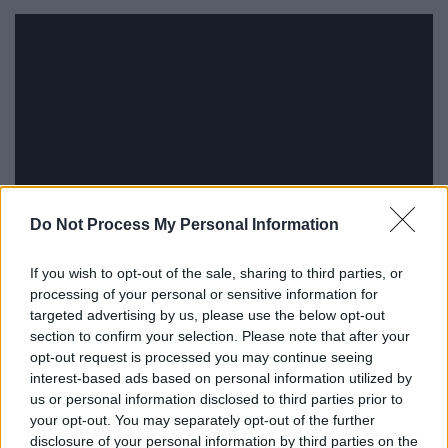
Do Not Process My Personal Information
If you wish to opt-out of the sale, sharing to third parties, or
Η ΕΜΥ αναφέρει ότι το
εκτεταμένο πεδίο
processing of your personal or sensitive information for
υψηλών πιέσεων
που καλύπτει τις ακτές
targeted advertising by us, please use the below opt-out
της
Αφρικής
και τη
Δυτική και Κεντρική
section to confirm your selection. Please note that after your
Μεσόγειο
και συνοδεύεται από πολύ
θερμές
opt-out request is processed you may continue seeing
αέριες μάζες
επεκτείνεται σταδιακά
interest-based ads based on personal information utilized by
us or personal information disclosed to third parties prior to
ανατολικότερα και προκαλεί συνθήκες
your opt-out. You may separately opt-out of the further
καύσωνα από την Τετάρτη (12/7) έως και τις
disclosure of your personal information by third parties on the