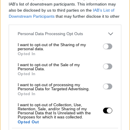
αρχές της επόμενης εβδομάδας, σύμφωνα
IAB’s list of downstream participants. This information may
με
έκτακτο δελτίο επικίνδυνων καιρικών
also be disclosed by us to third parties on the
IAB’s List of
Downstream Participants
that may further disclose it to other
φαινομένων
που εξέδωσε η
Εθνική
third parties.
Μετεωρολογική Υπηρεσία
(ΕΜΥ).
Please note that this website/app uses one or more Google
Personal Data Processing Opt Outs
Ο καύσωνας αυτός λαμβάνει την ονομασία
services and may gather and store information including but
«
CLEON
» και εντάσσεται στα
Επικίνδυνα
not limited to your visit or usage behaviour. You may click to
I want to opt-out of the Sharing of my
personal data.
grant or deny consent to Google and its third-party tags to
Καιρικά Φαινόμενα
με
διάρκεια τουλάχιστον
Opted In
use your data for below specified purposes in below Google
έξι ημερών
με θερμότερες ημέρες την
consent section.
I want to opt-out of the Sale of my
Παρασκευή (14/7) και το Σάββατο (15/7).
Personal Data.
Opted In
Πιο αναλυτικά:
I want to opt-out of processing my
Personal Data for Targeted Advertising.
1. Την Τετάρτη (12/7) υψηλές θερμοκρασίες
Opted In
θα επικρατήσουν κυρίως στα κεντρικά και
I want to opt-out of Collection, Use,
νότια ηπειρωτικά. Η μέγιστη τιμή της
Retention, Sale, and/or Sharing of my
Personal Data that Is Unrelated with the
θερμοκρασίας θα φθάσει:
Purposes for which it was collected.
Opted Out
στα βόρεια ηπειρωτικά τους
36 με 37