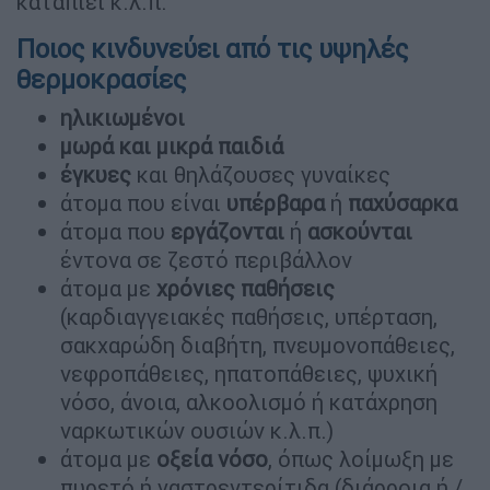
καταπιεί κ.λ.π.
Ποιος κινδυνεύει από τις υψηλές
θερμοκρασίες
ηλικιωμένοι
μωρά
και μικρά παιδιά
έγκυες
και θηλάζουσες γυναίκες
άτομα που είναι
υπέρβαρα
ή
παχύσαρκα
άτομα που
εργάζονται
ή
ασκούνται
έντονα σε ζεστό περιβάλλον
άτομα με
χρόνιες παθήσεις
(καρδιαγγειακές παθήσεις, υπέρταση,
σακχαρώδη διαβήτη, πνευμονοπάθειες,
νεφροπάθειες, ηπατοπάθειες, ψυχική
νόσο, άνοια, αλκοολισμό ή κατάχρηση
ναρκωτικών ουσιών κ.λ.π.)
άτομα με
οξεία νόσο
, όπως λοίμωξη με
πυρετό ή γαστρεντερίτιδα (διάρροια ή /