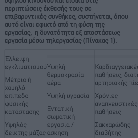
υψηλού κινδύνου και ειδικά στις
περιπτώσεις έκθεσής τους σε
επιβαρυντικές συνθήκες, συστήνεται, όπου
αυτό είναι εφικτό από τη φύση της
εργασίας, η δυνατότητα εξ αποστάσεως
εργασία μέσω τηλεργασίας (Πίνακας 1).
Έλλειψη
εγκλιματισμού
Υψηλή
Καρδιαγγειακέ
θερμοκρασία
παθήσεις, δια
Μέτριο ή
αέρα
αρτηριακής πί
χαμηλό
επίπεδο
Υψηλή υγρασία
Χρόνιες
φυσικής
αναπνευστικές
Εντατική
κατάστασης
παθήσεις
σωματική
Υψηλός
εργασία /
Σακχαρώδης
δείκτης μάζας
άσκηση
διαβήτης