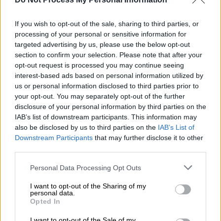
Πόλεμος στην Ουκρανία: Η Νορβηγία
στέλνει F-35 και 100 στρατιώτες να
If you wish to opt-out of the sale, sharing to third parties, or
φυλάσσουν αεροδρόμιο στην
processing of your personal or sensitive information for
Πολωνία
targeted advertising by us, please use the below opt-out
section to confirm your selection. Please note that after your
opt-out request is processed you may continue seeing
Ελλάδα
|
03.12.2024 08:35
interest-based ads based on personal information utilized by
Καθίζηση σε κεντρικό δρόμο της
us or personal information disclosed to third parties prior to
Αθήνας - Κυκλοφοριακά προβλήματα
your opt-out. You may separately opt-out of the further
στο κέντρο της πόλης
disclosure of your personal information by third parties on the
IAB’s list of downstream participants. This information may
also be disclosed by us to third parties on the
IAB’s List of
Downstream Participants
that may further disclose it to other
third parties.
Η εξέλιξη του καιρού
Please note that this website/app uses one or more Google
Personal Data Processing Opt Outs
Σήμερα, Τρίτη η κακοκαιρία περιορίζεται
services and may gather and store information including but
not limited to your visit or usage behaviour. You may click to
I want to opt-out of the Sharing of my
προς τα
ανατολικά
και νοτιά, ο άστατος
personal data.
grant or deny consent to Google and its third-party tags to
καιρός
περιορίζεται
προς τα ανατολικά και
Opted In
use your data for below specified purposes in below Google
νότια και εκεί θα έχουμε κάποιες βροχές
consent section.
I want to opt-out of the Sale of my