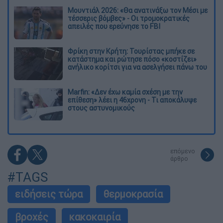
Μουντιάλ 2026: «Θα ανατινάξω τον Μέσι με
τέσσερις βόμβες» - Οι τρομοκρατικές
απειλές που ερεύνησε το FBI
Φρίκη στην Κρήτη: Τουρίστας μπήκε σε
κατάστημα και ρώτησε πόσο «κοστίζει»
ανήλικο κορίτσι για να ασελγήσει πάνω του
Marfin: «Δεν έχω καμία σχέση με την
επίθεση» λέει η 46χρονη - Τι αποκάλυψε
στους αστυνομικούς
επόμενο
άρθρο
#TAGS
ειδήσεις τώρα
θερμοκρασία
βροχές
κακοκαιρία