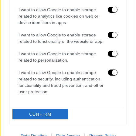
I want to allow Google to enable storage
related to analytics like cookies on web or
device identifiers in apps.
I want to allow Google to enable storage
video
related to functionality of the website or app.
I want to allow Google to enable storage
related to personalization.
I want to allow Google to enable storage
Τέλος, ο μετεωρολόγος του OPEN,
related to security, including authentication
Κλέαρχος Μαρουσάκης
αναφέρθηκε και στην
functionality and fraud prevention, and other
user protection.
εξέλιξη του καιρού τις επόμενες μέρες
τονίζοντας πως «Όσον αφορά την εξέλιξη
του καιρού για τις επόμενες μέρες θα
CONFIRM
εστιάσουμε προς την
περιοχή
μας υπάρχει
ένα νέο βαρυμετρικό τοπίο που αναμένεται
να
απασχολήσει
τη χώρα μας από αύριο,
Data Deletion
Data Access
Privacy Policy