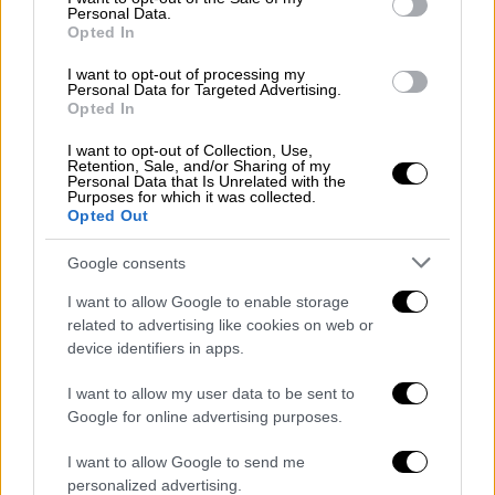
κατά διαστήματα και καταιγίδες κυρίως σε
Personal Data.
Opted In
θαλάσσιες και παραθαλάσσιες εκτάσεις με
μια τάση τα φαινόμενα αυτά να
I want to opt-out of processing my
Personal Data for Targeted Advertising.
περιορίζονται
ακόμη περισσότερο στα πιο
Opted In
νότια θαλάσσια
τμήματα
της χωράς μας
I want to opt-out of Collection, Use,
καθώς θα πηγαίνουμε προς τις
Retention, Sale, and/or Sharing of my
Personal Data that Is Unrelated with the
απογευματινές και βραδινές ώρες.
Purposes for which it was collected.
Opted Out
Στο νομό Αττικής θα έχουμε κάποιες
τοπικές
βροχές προς τα ανατολικά και
Google consents
βόρεια, ασθενείς κατά
κανόνα
χωρίς να
I want to allow Google to enable storage
προβληματίζουν τα
φαινόμενα
, ενώ φαίνεται
related to advertising like cookies on web or
ότι ο
καιρός
θα βελτιωθεί.
device identifiers in apps.
Στη Θεσσαλονίκη οι
άνεμοι
έχουν
I want to allow my user data to be sent to
Google for online advertising purposes.
αποχωρήσει και ο υδράργυρος θα φτάσει
αργά το
μεσημέρι
μέχρι 13 βαθμούς
Κελσίου
.
I want to allow Google to send me
personalized advertising.