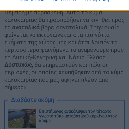
Τέταρτη το απόγευμα έως το διήμερο
Πέμπτη με παρασκευή. Αυτό το κύμα
κακοκαιρίας θα προσπαθήσει να κινηθεί προς
τα
ανατολικά
βορειοανατολικά. Στην ουσία
φαίνεται να εκτονώνεται στα πιο νότια
τμήματα της χώρας μας και έτσι λοιπόν τα
περισσότερα φαινόμενα τα αναμένουμε προς
τη Δυτική-Κεντρική και Νότια Ελλάδα.
Δυστυχώς
, θα επηρεαστούν και πάλι οι
περιοχές, οι οποίες
χτυπήθηκαν
από το κύμα
κακοκαιρίας που μας αφήνει πλέον από
σήμερα».
Διαβάστε ακόμη
Επιστήμονες ανακάλυψαν τον τέταρτο
γνωστό τύπο μεταδοτικού καρκίνου στον
κόσμο