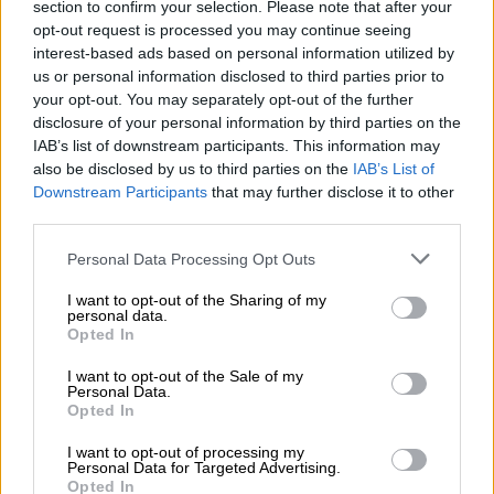
ηπειρωτικά και την ανατολική νησιωτική
section to confirm your selection. Please note that after your
opt-out request is processed you may continue seeing
χώρα τους 17 με 19 βαθμούς Κελσίου.
interest-based ads based on personal information utilized by
us or personal information disclosed to third parties prior to
ΜΑΚΕΔΟΝΙΑ, ΘΡΑΚΗ
your opt-out. You may separately opt-out of the further
Καιρός: Γενικά αίθριος.
disclosure of your personal information by third parties on the
Ανεμοι: Βορειοανατολικοί 3 με 5 και στα
IAB’s list of downstream participants. This information may
also be disclosed by us to third parties on the
IAB’s List of
ανατολικά 6 με 7 μποφόρ με μικρή
Downstream Participants
that may further disclose it to other
εξασθένηση τη νύχτα.
third parties.
Θερμοκρασία: Από 10 έως 21 βαθμούς
Please note that this website/app uses one or more Google
Personal Data Processing Opt Outs
Κελσίου. Στη δυτική Μακεδονία 2 με 3
services and may gather and store information including but
βαθμούς χαμηλότερη.
not limited to your visit or usage behaviour. You may click to
I want to opt-out of the Sharing of my
personal data.
grant or deny consent to Google and its third-party tags to
Opted In
ΝΗΣΙΑ ΙΟΝΙΟΥ, ΗΠΕΙΡΟΣ, ΔΥΤΙΚΗ ΣΤΕΡΕΑ,
use your data for below specified purposes in below Google
consent section.
ΔΥΤΙΚΗ ΠΕΛΟΠΟΝΝΗΣΟΣ
I want to opt-out of the Sale of my
Personal Data.
Καιρός: Στην Ήπειρο γενικά αίθριος. Στις
Opted In
υπόλοιπες περιοχές λίγες νεφώσεις κατά
I want to opt-out of processing my
τόπους αυξημένες.
Personal Data for Targeted Advertising.
Opted In