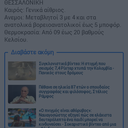
ΘΕΣΣΑΛΟΝΙΚΗ
Καιρός: Γενικά αίθριος.
Ανεμοι: Μεταβλητοί 3 με 4 και στα
ανατολικά βορειοανατολικοί έως 5 μποφόρ.
Θερμοκρασία: Από 09 έως 20 βαθμούς
Κελσίου.
Διαβάστε ακόμη
Συγκλονιστικά βίντεο: Η στιγμή που
σεισμός 7,4 Ρίχτερ χτυπά την Κολομβία -
Πανικός στους δρόμους
Πέθανε σε ηλικία 87 ετών ο σπουδαίος
συγγραφέας και φιλόσοφος, Στέλιος
Ράμφος
«Ο πνιγμός είναι αθόρυβος»:
Ναυαγοσώστης εξηγεί πώς σε ελάχιστα
δευτερόλεπτα ένα παιδί μπορεί να
κινδυνεύσει - Σοκαριστικό βίντεο από μια