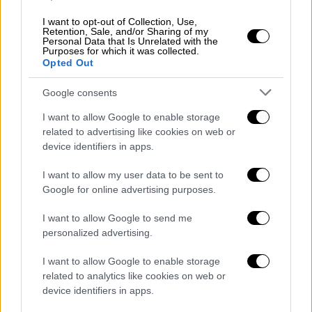
Ανεμοι: Ανατολικοί βορειοανατολικοί 3 με 5
και στο Ιόνιο τοπικά έως 6 μποφόρ.
I want to opt-out of Collection, Use,
Retention, Sale, and/or Sharing of my
Θερμοκρασία: Από 13 έως 22 βαθμούς
Personal Data that Is Unrelated with the
Purposes for which it was collected.
Κελσίου. Στο εσωτερικό της Ηπείρου 3 με 4
Opted Out
βαθμούς χαμηλότερη.
Google consents
ΑΝΑΤΟΛΙΚΗ ΣΤΕΡΕΑ, ΕΥΒΟΙΑ, ΑΝΑΤΟΛΙΚΗ
I want to allow Google to enable storage
ΠΕΛΟΠΟΝΝΗΣΟΣ
related to advertising like cookies on web or
Καιρός: Νεφώσεις με τοπικές βροχές.
device identifiers in apps.
Ανεμοι: Βόρειοι βορειοανατολικοί 6 με 7 και
I want to allow my user data to be sent to
στα ανατολικά 8 τοπικά 9 μποφόρ με
Google for online advertising purposes.
βαθμιαία εξασθένηση από το μεσημέρι.
Θερμοκρασία: Από 11 έως 19 βαθμούς
I want to allow Google to send me
Κελσίου.
personalized advertising.
I want to allow Google to enable storage
ΚΥΚΛΑΔΕΣ, ΚΡΗΤΗ
related to analytics like cookies on web or
Καιρός: Νεφώσεις με τοπικές βροχές.
device identifiers in apps.
Πιθανότητα μεμονωμένων καταιγίδων τις