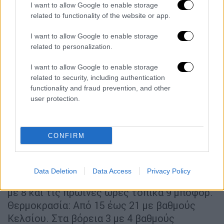
I want to allow Google to enable storage
πρωινές ώρες στις βόρειες Κυκλάδες.
related to functionality of the website or app.
Ανεμοι: Από βόρειες διευθύνσεις 6 με 8
μποφόρ με βαθμιαία εξασθένηση από το
I want to allow Google to enable storage
related to personalization.
απόγευμα.
Θερμοκρασία: Από 14 έως 19 και στη νότια
I want to allow Google to enable storage
Κρήτη έως 22 βαθμούς Κελσίου.
related to security, including authentication
functionality and fraud prevention, and other
user protection.
ΝΗΣΙΑ ΑΝΑΤΟΛΙΚΟΥ ΑΙΓΑΙΟΥ - ΔΩΔΕΚΑΝΗΣΑ
Καιρός: Νεφώσεις κατά τόπους αυξημένες
στα κεντρικά και νότια, όπου θα σημειωθούν
CONFIRM
τοπικές βροχές και πιθανώς μεμονωμένες
καταιγίδες.
Ανεμοι: Στα νότια βόρειοι βορειοδυτικοί 4
Data Deletion
Data Access
Privacy Policy
με 6 μποφόρ. Στα βόρεια βορειοανατολικοί 7
με 8 και τις πρωινές ώρες τοπικά 9 μποφόρ.
Θερμοκρασία: Από 15 έως 21 με βαθμούς
Κελσίου. Στα βόρεια 3 με 4 βαθμούς