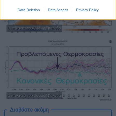
Data Deletion
Data Access
Privacy Policy
Οι πίνακες του Θοδωρή Κολυδά
Οι πίνακες του Θοδωρή Κολυδά
Διαβάστε ακόμη