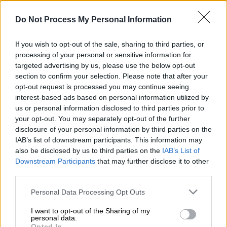
Περισσότεροι από 1.000 θάνατοι τον
Do Not Process My Personal Information
Ιούλιο
If you wish to opt-out of the sale, sharing to third parties, or
Καιρός
|
18.08.2025 21:21
processing of your personal or sensitive information for
Στο «κόκκινο» ο υδράργυρος με
targeted advertising by us, please use the below opt-out
39άρια - Έρχεται ο τελευταίος
section to confirm your selection. Please note that after your
opt-out request is processed you may continue seeing
καύσωνας του καλοκαιριού
interest-based ads based on personal information utilized by
us or personal information disclosed to third parties prior to
your opt-out. You may separately opt-out of the further
disclosure of your personal information by third parties on the
Ειδικότερα, όπως δηλώνει:
IAB’s list of downstream participants. This information may
also be disclosed by us to third parties on the
IAB’s List of
«ΜΑΚΡΥ ΕΛΛΗΝΙΚΟ ΚΑΛΟΚΑΙΡΙ… Με
Downstream Participants
that may further disclose it to other
third parties.
θερμοκρασίες λίγο πάνω από τα κανονικά
επίπεδα θα μας βρει ο Σεπτέμβριος».
Please note that this website/app uses one or more Google
Personal Data Processing Opt Outs
services and may gather and store information including but
not limited to your visit or usage behaviour. You may click to
I want to opt-out of the Sharing of my
personal data.
grant or deny consent to Google and its third-party tags to
Opted In