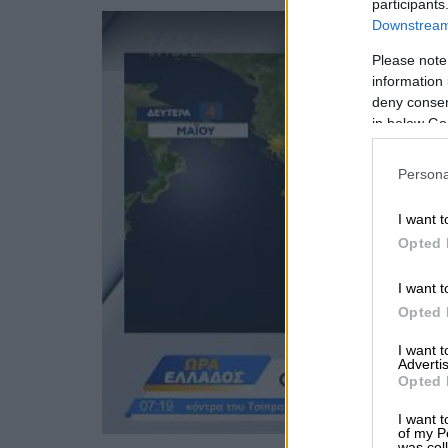
participants
Downstream 
Please note
information 
deny consent
in below Go
Persona
I want t
Opted 
I want t
Opted 
I want 
Advertis
Opted 
I want t
of my P
was col