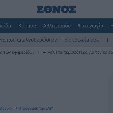
λάδα
Κόσμος
Αθλητισμός
Ψυχαγωγία
F
ελευθερώθηκε - Τα στοιχεία σοκ
Αδειάζει 
δα των εφημερίδων
|
➔ Μάθετε περισσότερα για τον καιρό
αλονίκη
📌 Η πρόγνωση της ΕΜΥ