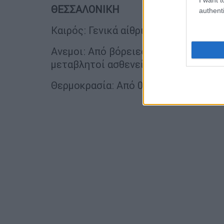
ΘΕΣΣΑΛΟΝΙΚΗ
authenti
Καιρός: Γενικά αίθριος.
Ανεμοι: Από βόρειες διευθύνσεις 3 μ
μεταβλητοί ασθενείς.
Θερμοκρασία: Από 08 έως 20 βαθμούς