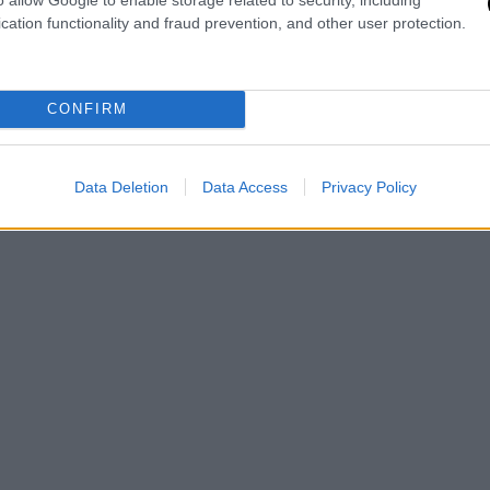
cation functionality and fraud prevention, and other user protection.
ε 4 μποφόρ και από το απόγευμα
CONFIRM
 Κελσίου.
Data Deletion
Data Access
Privacy Policy