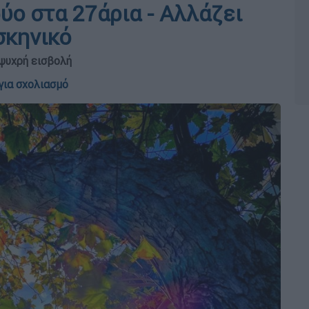
ύο στα 27άρια - Αλλάζει
σκηνικό
ψυχρή εισβολή
για σχολιασμό