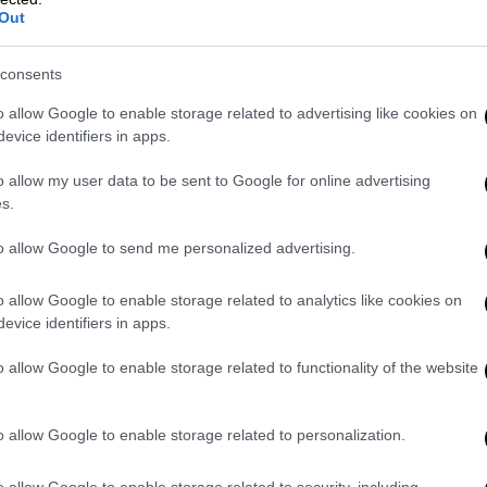
σσαλονίκη
Out
 καιρικές συνθήκες και υποχώρηση των
consents
 τους 22 βαθμούς.
o allow Google to enable storage related to advertising like cookies on
evice identifiers in apps.
 με κρύο, αλλά κι εδώ θα δούμε μεγάλη
 τον υδράργυρο να σκαρφαλώνει στους 21
o allow my user data to be sent to Google for online advertising
s.
to allow Google to send me personalized advertising.
o allow Google to enable storage related to analytics like cookies on
evice identifiers in apps.
ς νεφώσεις το μεσημέρι - απόγευμα.
o allow Google to enable storage related to functionality of the website
με 5 μποφόρ. Από το απόγευμα μεταβλητοί
o allow Google to enable storage related to personalization.
 Κελσίου.
o allow Google to enable storage related to security, including