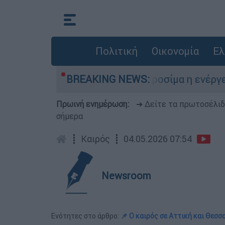
Πολιτική
Οικονομία
Ελ
τομικές βόμβες της Χιροσίμα η ενέργεια που απ
BREAKING NEWS:
Πρωινή ενημέρωση:
➔ Δείτε τα πρωτοσέλι
σήμερα
┋
Καιρός
┋
04.05.2026 07:54
Newsroom
Ενότητες στο άρθρο:
📌 Ο καιρός σε Αττική και Θεσσ