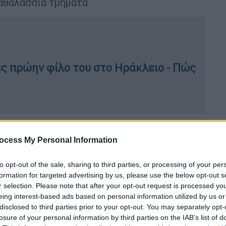
αθαλάσσια τμήματα.
ς πρώην φίλο του στο Ηράκλειο - Πώς
ίς το πρωί και τη νύχτα θα κάνει κρύο σε
ocess My Personal Information
αι ότι στην κεντρική Πελοπόννησο και στο
ες κάτω από το μηδέν, ενώ πολύ κρύος
to opt-out of the sale, sharing to third parties, or processing of your per
γύρω από τη Φλώρινα.
formation for targeted advertising by us, please use the below opt-out s
r selection. Please note that after your opt-out request is processed y
υρος θα ανέβει πολύ και θα φτάσει ακόμα
eing interest-based ads based on personal information utilized by us or
ν κανόνα που θέλει μεγάλο θερμοκρασιακό
disclosed to third parties prior to your opt-out. You may separately opt-
losure of your personal information by third parties on the IAB’s list of