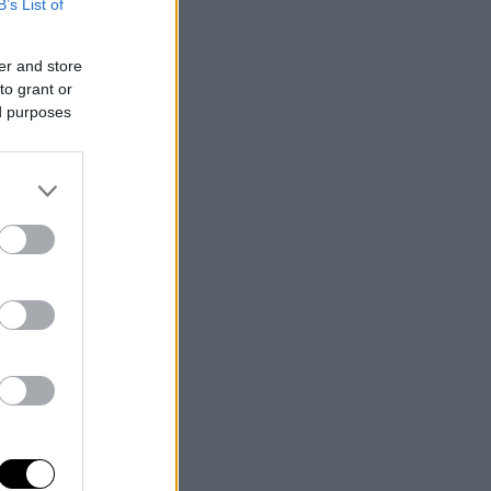
B’s List of
er and store
to grant or
ed purposes