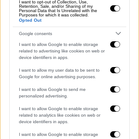
αστάθεια κυρίως στα κεντρικά και
I want to opt-out of Collection, Use,
Retention, Sale, and/or Sharing of my
βόρεια ορεινά τις μεσημβρινές και
Personal Data that Is Unrelated with the
απογευματινές ώρες. Το Σάββατο
Purposes for which it was collected.
Opted Out
θα εκδηλωθούν λίγες βροχές ή
όμβροι στα βόρεια, ενώ από την
Google consents
Κυριακή και μετά τα φαινόμενα θα…
I want to allow Google to enable storage
pic.twitter.com/Ttb2m4FGr4
related to advertising like cookies on web or
device identifiers in apps.
— Theodoros Kolydas (@KolydasT)
May 8, 2026
I want to allow my user data to be sent to
Google for online advertising purposes.
Ολόκληρη η ανάρτηση Κολυδά
I want to allow Google to send me
personalized advertising.
«Το Σαββατοκύριακο και στις αρχές της νέας
εβδομάδας ο καιρός θα χαρακτηρίζεται από
I want to allow Google to enable storage
τοπική αστάθεια κυρίως στα κεντρικά και
related to analytics like cookies on web or
βόρεια ορεινά τις μεσημβρινές και
device identifiers in apps.
απογευματινές ώρες. Το Σάββατο θα
I want to allow Google to enable storage
εκδηλωθούν λίγες βροχές ή όμβροι στα