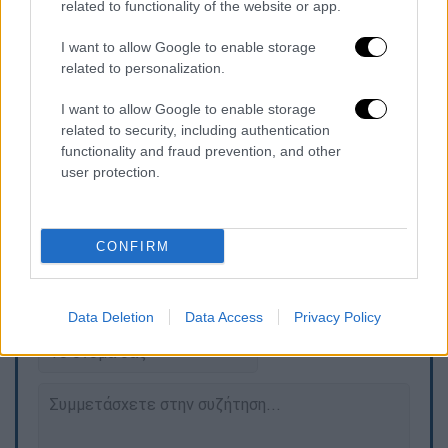
related to functionality of the website or app.
βόρεια, ενώ από την Κυριακή και μετά τα
φαινόμενα θα είναι πιο περιορισμένα.
I want to allow Google to enable storage
related to personalization.
Οι άνεμοι δεν θα ξεπερνούν συνήθως τα 3 με
I want to allow Google to enable storage
5 μποφόρ και η θερμοκρασία θα διατηρηθεί
related to security, including authentication
πάνω από τα κανονικά επίπεδα, φτάνοντας
functionality and fraud prevention, and other
κατά τόπους στα ηπειρωτικά και την Κρήτη
user protection.
τους 30 με 31 βαθμούς Κελσίου».
CONFIRM
Τα σχολιά σας δημοσιεύονται άμεσα με δική σας ευθύνη. Το
ΕΘΝΟΣ θα παρεμβαίνει και τα προσβλητικά σχόλια θα
διαγράφονται
Data Deletion
Data Access
Privacy Policy