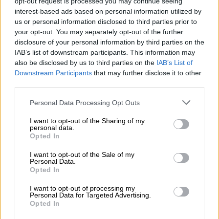
ΔΙΑΒΑΣΤΕ ΕΠΙΣΗΣ
opt-out request is processed you may continue seeing
interest-based ads based on personal information utilized by
Ελλάδα
|
08.05.2026 17:16
us or personal information disclosed to third parties prior to
your opt-out. You may separately opt-out of the further
Όλες οι πτήσεις που καταργεί η
disclosure of your personal information by third parties on the
Ryanair στην Ελλάδα - Τι ισχύει για
IAB’s list of downstream participants. This information may
Θεσσαλονίκη, Αθήνα και Κρήτη
also be disclosed by us to third parties on the
IAB’s List of
Downstream Participants
that may further disclose it to other
third parties.
Please note that this website/app uses one or more Google
Personal Data Processing Opt Outs
Οι άνεμοι δεν θα ξεπερνούν συνήθως τα
3 με
services and may gather and store information including but
5 μποφόρ
και η θερμοκρασία θα διατηρηθεί
not limited to your visit or usage behaviour. You may click to
I want to opt-out of the Sharing of my
personal data.
πάνω από τα κανονικά επίπεδα, φτάνοντας
grant or deny consent to Google and its third-party tags to
Opted In
use your data for below specified purposes in below Google
κατά τόπους στα ηπειρωτικά και την Κρήτη
consent section.
I want to opt-out of the Sale of my
τους
30 με 31 βαθμούς Κελσίου.
Personal Data.
Opted In
Το Σαββατοκύριακο και στις αρχές
I want to opt-out of processing my
της νέας εβδομάδας ο καιρός θα
Personal Data for Targeted Advertising.
Opted In
χαρακτηρίζεται από τοπική