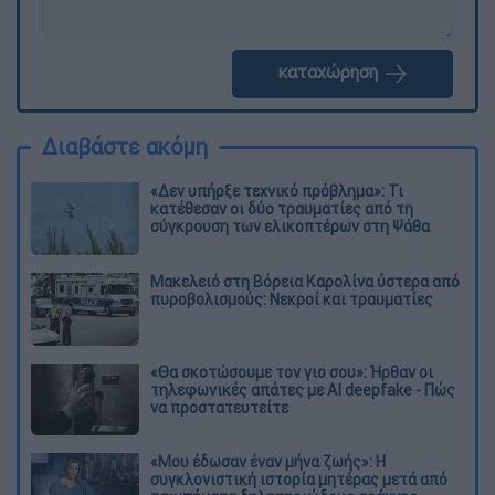
καταχώρηση
Διαβάστε ακόμη
«Δεν υπήρξε τεχνικό πρόβλημα»: Τι
κατέθεσαν οι δύο τραυματίες από τη
σύγκρουση των ελικοπτέρων στη Ψάθα
Μακελειό στη Βόρεια Καρολίνα ύστερα από
πυροβολισμούς: Νεκροί και τραυματίες
«Θα σκοτώσουμε τον γιο σου»: Ήρθαν οι
τηλεφωνικές απάτες με AI deepfake - Πώς
να προστατευτείτε
«Μου έδωσαν έναν μήνα ζωής»: Η
συγκλονιστική ιστορία μητέρας μετά από