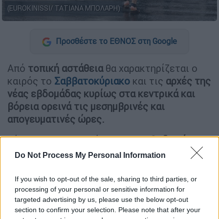
(EUROKINISSI/ ΤΑΤΙΑΝΑ ΜΠΟΛΑΡΗ)
Προσθέστε το ΕΘΝΟΣ στη Google
Από
τοπική αστάθεια
θα χαρακτηρίζεται ο
καιρός το
Σαββατοκύριακο
και τις
αρχές της
νέας εβδομάδας κυρίως στα κεντρικά και
βόρεια ορεινά τις μεσημβρινές και
απογευματινές ώρες.
Σύμφωνα με την πρόγνωση του
Θοδωρή
Κολυδά,
το Σάββατο θα εκδηλωθούν λίγες
Do Not Process My Personal Information
βροχές
ή όμβροι στα βόρεια, ενώ από την
Κυριακή και μετά
τα φαινόμενα θα είναι πιο
If you wish to opt-out of the sale, sharing to third parties, or
περιορισμένα.
processing of your personal or sensitive information for
targeted advertising by us, please use the below opt-out
section to confirm your selection. Please note that after your